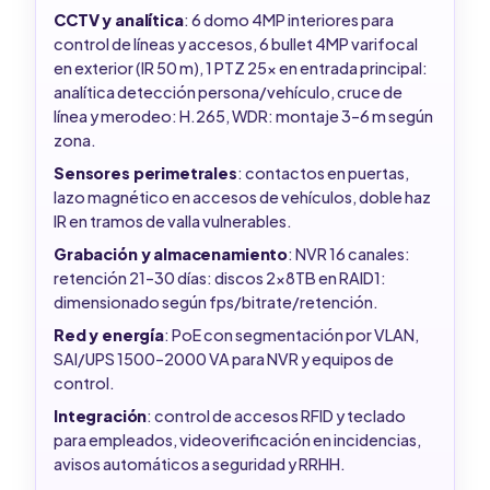
CCTV y analítica
: 6 domo 4MP interiores para
control de líneas y accesos, 6 bullet 4MP varifocal
en exterior (IR 50 m), 1 PTZ 25x en entrada principal:
analítica detección persona/vehículo, cruce de
línea y merodeo: H.265, WDR: montaje 3–6 m según
zona.
Sensores perimetrales
: contactos en puertas,
lazo magnético en accesos de vehículos, doble haz
IR en tramos de valla vulnerables.
Grabación y almacenamiento
: NVR 16 canales:
retención 21–30 días: discos 2x8TB en RAID1:
dimensionado según fps/bitrate/retención.
Red y energía
: PoE con segmentación por VLAN,
SAI/UPS 1500–2000 VA para NVR y equipos de
control.
Integración
: control de accesos RFID y teclado
para empleados, videoverificación en incidencias,
avisos automáticos a seguridad y RRHH.