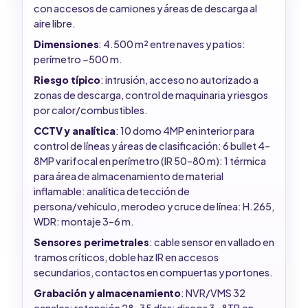
con accesos de camiones y áreas de descarga al
aire libre.
Dimensiones
: 4.500 m² entre naves y patios:
perímetro ~500 m.
Riesgo típico
: intrusión, acceso no autorizado a
zonas de descarga, control de maquinaria y riesgos
por calor/combustibles.
CCTV y analítica
: 10 domo 4MP en interior para
control de líneas y áreas de clasificación: 6 bullet 4–
8MP varifocal en perímetro (IR 50–80 m): 1 térmica
para área de almacenamiento de material
inflamable: analítica detección de
persona/vehículo, merodeo y cruce de línea: H.265,
WDR: montaje 3–6 m.
Sensores perimetrales
: cable sensor en vallado en
tramos críticos, doble haz IR en accesos
secundarios, contactos en compuertas y portones.
Grabación y almacenamiento
: NVR/VMS 32
canales: retención 28–35 días: discos 3x8TB en