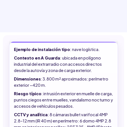
Ejemplo de instalación tipo
: nave logística.
Contexto en A Guarda
: ubicada en polígono
industrial del extrarradio con accesos directos
desde la autovía y zona de carga exterior.
Dimensiones
: 3.800 m² aproximados: perímetro
exterior ~420 m.
Riesgo típico
: intrusión exterior en muelle de carga,
puntos ciegos entre muelles, vandalismo nocturno y
accesos de vehículos pesados.
CCTV y analítica
: 8 cámaras bullet varifocal 4MP
2.8–12 mm (IR 40 m) en perímetro: 6 domo 4MP 2.8
mm en interior para pasillos: 2 PTZ 25x 8MP (IR hasta