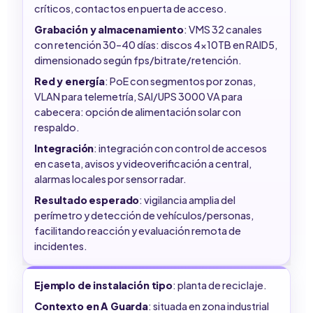
críticos, contactos en puerta de acceso.
Grabación y almacenamiento
: VMS 32 canales
con retención 30–40 días: discos 4x10TB en RAID5,
dimensionado según fps/bitrate/retención.
Red y energía
: PoE con segmentos por zonas,
VLAN para telemetría, SAI/UPS 3000 VA para
cabecera: opción de alimentación solar con
respaldo.
Integración
: integración con control de accesos
en caseta, avisos y videoverificación a central,
alarmas locales por sensor radar.
Resultado esperado
: vigilancia amplia del
perímetro y detección de vehículos/personas,
facilitando reacción y evaluación remota de
incidentes.
Ejemplo de instalación tipo
: planta de reciclaje.
Contexto en A Guarda
: situada en zona industrial