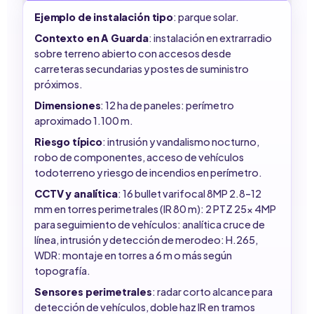
Ejemplo de instalación tipo
: parque solar.
Contexto en A Guarda
: instalación en extrarradio
sobre terreno abierto con accesos desde
carreteras secundarias y postes de suministro
próximos.
Dimensiones
: 12 ha de paneles: perímetro
aproximado 1.100 m.
Riesgo típico
: intrusión y vandalismo nocturno,
robo de componentes, acceso de vehículos
todoterreno y riesgo de incendios en perímetro.
CCTV y analítica
: 16 bullet varifocal 8MP 2.8–12
mm en torres perimetrales (IR 80 m): 2 PTZ 25x 4MP
para seguimiento de vehículos: analítica cruce de
línea, intrusión y detección de merodeo: H.265,
WDR: montaje en torres a 6 m o más según
topografía.
Sensores perimetrales
: radar corto alcance para
detección de vehículos, doble haz IR en tramos