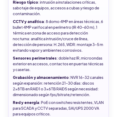
Riesgo típico
: intrusión a instalaciones críticas,
sabotaje de equipos, accesos a cubas y riesgo de
contaminación.
CCTV y analítica
: 8 domo 4MP en áreas técnicas, 6
bullet 4MP varifocal en perímetro (IR 40–60 m), 1
térmica en zona de acceso para detección
nocturna: analítica intrusión/cruce de línea,
detección de persona: H.265, WDR: montaje 3–5 m
evitando vapor y ambientes corrosivos.
Sensores perimetrales
: doble haz IR, microondas
exterior en accesos, contactos en puertas técnicas
y casetas.
Grabación y almacenamiento
: NVR 16–32 canales
según expansión: retención 21–30 días: discos
2x8TB en RAID1 o 3x6TB RAID5 según necesidad:
dimensionado según fps/bitrate/retención.
Red y energía
: PoE con switches resistentes, VLAN
para SCADA y CCTV separadas, SAI/UPS 2000 VA
para equipos críticos.