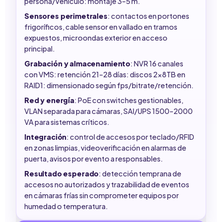
persona/vehículo: montaje 3–5 m.
Sensores perimetrales
: contactos en portones
frigoríficos, cable sensor en vallado en tramos
expuestos, microondas exterior en acceso
principal.
Grabación y almacenamiento
: NVR 16 canales
con VMS: retención 21–28 días: discos 2x8TB en
RAID1: dimensionado según fps/bitrate/retención.
Red y energía
: PoE con switches gestionables,
VLAN separada para cámaras, SAI/UPS 1500–2000
VA para sistemas críticos.
Integración
: control de accesos por teclado/RFID
en zonas limpias, videoverificación en alarmas de
puerta, avisos por evento a responsables.
Resultado esperado
: detección temprana de
accesos no autorizados y trazabilidad de eventos
en cámaras frías sin comprometer equipos por
humedad o temperatura.