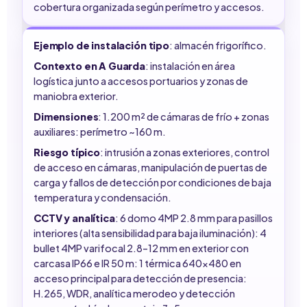
cobertura organizada según perímetro y accesos.
Ejemplo de instalación tipo
: almacén frigorífico.
Contexto en A Guarda
: instalación en área
logística junto a accesos portuarios y zonas de
maniobra exterior.
Dimensiones
: 1.200 m² de cámaras de frío + zonas
auxiliares: perímetro ~160 m.
Riesgo típico
: intrusión a zonas exteriores, control
de acceso en cámaras, manipulación de puertas de
carga y fallos de detección por condiciones de baja
temperatura y condensación.
CCTV y analítica
: 6 domo 4MP 2.8 mm para pasillos
interiores (alta sensibilidad para baja iluminación): 4
bullet 4MP varifocal 2.8–12 mm en exterior con
carcasa IP66 e IR 50 m: 1 térmica 640x480 en
acceso principal para detección de presencia:
H.265, WDR, analítica merodeo y detección