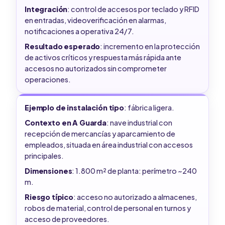
Integración
: control de accesos por teclado y RFID
en entradas, videoverificación en alarmas,
notificaciones a operativa 24/7.
Resultado esperado
: incremento en la protección
de activos críticos y respuesta más rápida ante
accesos no autorizados sin comprometer
operaciones.
Ejemplo de instalación tipo
: fábrica ligera.
Contexto en A Guarda
: nave industrial con
recepción de mercancías y aparcamiento de
empleados, situada en área industrial con accesos
principales.
Dimensiones
: 1.800 m² de planta: perímetro ~240
m.
Riesgo típico
: acceso no autorizado a almacenes,
robos de material, control de personal en turnos y
acceso de proveedores.