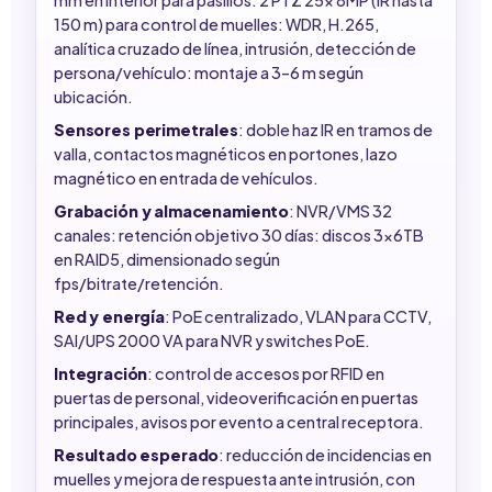
150 m) para control de muelles: WDR, H.265,
analítica cruzado de línea, intrusión, detección de
persona/vehículo: montaje a 3–6 m según
ubicación.
Sensores perimetrales
: doble haz IR en tramos de
valla, contactos magnéticos en portones, lazo
magnético en entrada de vehículos.
Grabación y almacenamiento
: NVR/VMS 32
canales: retención objetivo 30 días: discos 3x6TB
en RAID5, dimensionado según
fps/bitrate/retención.
Red y energía
: PoE centralizado, VLAN para CCTV,
SAI/UPS 2000 VA para NVR y switches PoE.
Integración
: control de accesos por RFID en
puertas de personal, videoverificación en puertas
principales, avisos por evento a central receptora.
Resultado esperado
: reducción de incidencias en
muelles y mejora de respuesta ante intrusión, con