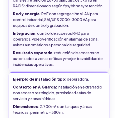
RAID5: dimensionado según fps/bitrate/retención.
Red y energía
: PoE con segregación VLAN para
control industrial, SAI/UPS 2000–3000 VA para
equipos de control y grabación.
Integración
: control de accesos RFID para
operarios, videoverificación en alarmas de zona,
avisos automáticos a personal de seguridad.
Resultado esperado
: reducción de accesos no
autorizados a zonas críticas y mejor trazabilidad de
incidencias operativas.
Ejemplo de instalación tipo
: depuradora.
Contexto en A Guarda
: instalación en extrarradio
con acceso restringido, proximidad a vías de
servicio y zonas hídricas.
Dimensiones
: 2.700 m² con tanques y áreas
técnicas: perímetro ~380 m.