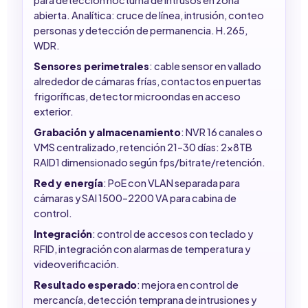
abierta. Analítica: cruce de línea, intrusión, conteo
personas y detección de permanencia. H.265,
WDR.
Sensores perimetrales
: cable sensor en vallado
alrededor de cámaras frías, contactos en puertas
frigoríficas, detector microondas en acceso
exterior.
Grabación y almacenamiento
: NVR 16 canales o
VMS centralizado, retención 21–30 días: 2x8TB
RAID1 dimensionado según fps/bitrate/retención.
Red y energía
: PoE con VLAN separada para
cámaras y SAI 1500–2200 VA para cabina de
control.
Integración
: control de accesos con teclado y
RFID, integración con alarmas de temperatura y
videoverificación.
Resultado esperado
: mejora en control de
mercancía, detección temprana de intrusiones y