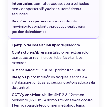
Integración
: control de accesos para vehículos
con videoportero IP y avisos automáticos a
seguridad.
Resultado esperado
: mayor control de
movimientos en planta y pruebas visuales para
gestión de incidentes.
Ejemplo de instalación tipo
: depuradora.
Contexto en Abrera
: instalación en extrarradio
con accesos restringidos, tuberías y tambos
externos.
Dimensiones
: ≈ 2.800 m², perímetro ≈ 240 m.
Riesgo típico
: intrusión en tanques, sabotaje a
instalaciones críticas, accesos no autorizados a sala
de control.
CCTV y analítica
: 6 bullet 4MP 2.8–12 mm en
perímetro (IR 60 m), 4 domo 4MP en sala de control:
1 térmica para detección perimetral nocturna.