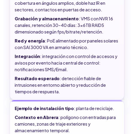
cobertura en ángulos amplios, doble haz IR en
sectores, contactos en puertas de acceso.
Grabación y almacenamiento
: VMS con NVR 16
canales, retención 30–40 días: 3x6TB RAID5
dimensionado según fps/bitrate/retención.
Red y energía
: PoE alimentado por paneles solares
con SAI 3000 VA en armario técnico.
Integración
: integración con control de accesos y
avisos por evento hacia central de control:
notificaciones SMS/Email.
Resultado esperado
: detección fiable de
intrusiones en entorno abierto y reducción de
tiempos de respuesta.
Ejemplo de instalación tipo
: planta de reciclaje.
Contexto en Abrera
: polígono con entradas para
camiones, zonas de triaje exteriores y
almacenamiento temporal.