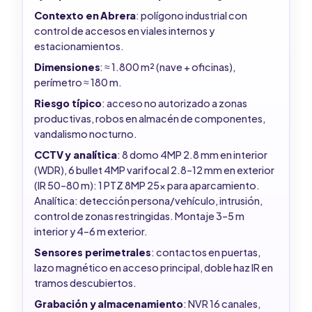
Contexto en Abrera
: polígono industrial con
control de accesos en viales internos y
estacionamientos.
Dimensiones
: ≈ 1.800 m² (nave + oficinas),
perímetro ≈ 180 m.
Riesgo típico
: acceso no autorizado a zonas
productivas, robos en almacén de componentes,
vandalismo nocturno.
CCTV y analítica
: 8 domo 4MP 2.8 mm en interior
(WDR), 6 bullet 4MP varifocal 2.8–12 mm en exterior
(IR 50–80 m): 1 PTZ 8MP 25x para aparcamiento.
Analítica: detección persona/vehículo, intrusión,
control de zonas restringidas. Montaje 3–5 m
interior y 4–6 m exterior.
Sensores perimetrales
: contactos en puertas,
lazo magnético en acceso principal, doble haz IR en
tramos descubiertos.
Grabación y almacenamiento
: NVR 16 canales,