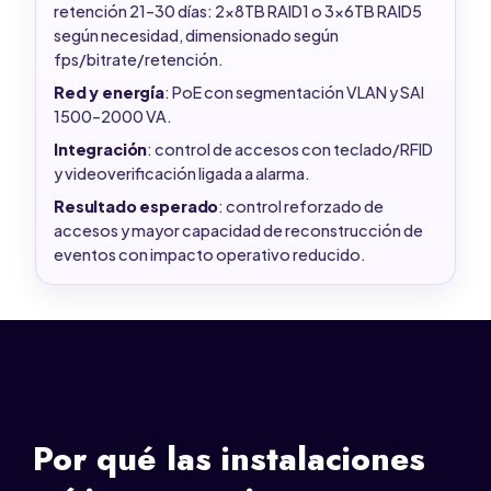
retención 21–30 días: 2x8TB RAID1 o 3x6TB RAID5
según necesidad, dimensionado según
fps/bitrate/retención.
Red y energía
: PoE con segmentación VLAN y SAI
1500–2000 VA.
Integración
: control de accesos con teclado/RFID
y videoverificación ligada a alarma.
Resultado esperado
: control reforzado de
accesos y mayor capacidad de reconstrucción de
eventos con impacto operativo reducido.
Por qué las instalaciones