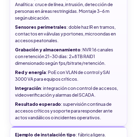
Analítica: cruce de línea, intrusión, detección de
personas en áreas restringidas. Montaje 3–6 m
según ubicación.
Sensores perimetrales
: doble haz IR en tramos,
contactos en válvulas y portones, microondas en
accesos peatonales.
Grabación y almacenamiento
: NVR 16 canales
con retención 21–30 días: 2x8TB RAID1
dimensionado según fps/bitrate/retención.
Red y energía
: PoE con VLAN de control y SAI
3000 VA para equipos críticos.
Integración
: integración con control de accesos,
videoverificación y alarmas del SCADA.
Resultado esperado
: supervisión continua de
accesos críticos y soporte para responder ante
actos vandálicos o incidentes operativos.
Ejemplo de instalación tipo
: fábrica ligera.