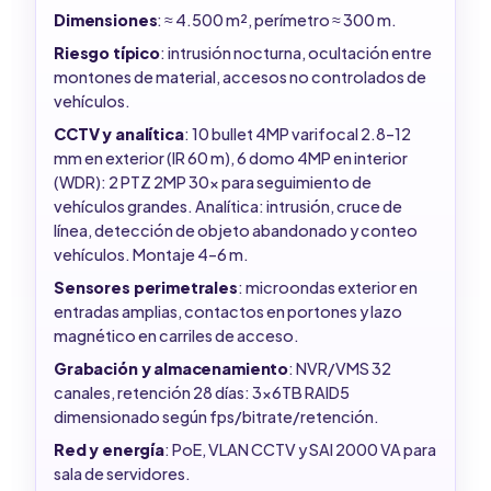
Dimensiones
: ≈ 4.500 m², perímetro ≈ 300 m.
Riesgo típico
: intrusión nocturna, ocultación entre
montones de material, accesos no controlados de
vehículos.
CCTV y analítica
: 10 bullet 4MP varifocal 2.8–12
mm en exterior (IR 60 m), 6 domo 4MP en interior
(WDR): 2 PTZ 2MP 30x para seguimiento de
vehículos grandes. Analítica: intrusión, cruce de
línea, detección de objeto abandonado y conteo
vehículos. Montaje 4–6 m.
Sensores perimetrales
: microondas exterior en
entradas amplias, contactos en portones y lazo
magnético en carriles de acceso.
Grabación y almacenamiento
: NVR/VMS 32
canales, retención 28 días: 3x6TB RAID5
dimensionado según fps/bitrate/retención.
Red y energía
: PoE, VLAN CCTV y SAI 2000 VA para
sala de servidores.