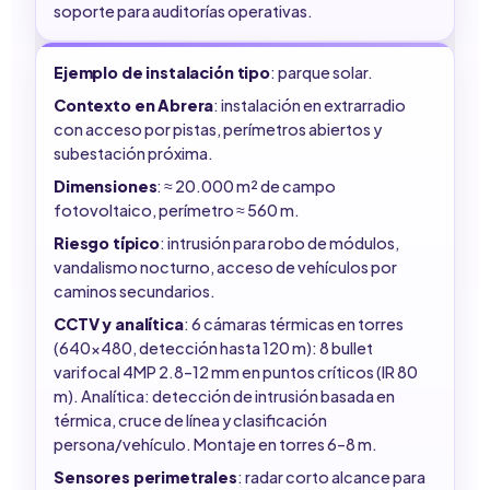
soporte para auditorías operativas.
Ejemplo de instalación tipo
: parque solar.
Contexto en Abrera
: instalación en extrarradio
con acceso por pistas, perímetros abiertos y
subestación próxima.
Dimensiones
: ≈ 20.000 m² de campo
fotovoltaico, perímetro ≈ 560 m.
Riesgo típico
: intrusión para robo de módulos,
vandalismo nocturno, acceso de vehículos por
caminos secundarios.
CCTV y analítica
: 6 cámaras térmicas en torres
(640×480, detección hasta 120 m): 8 bullet
varifocal 4MP 2.8–12 mm en puntos críticos (IR 80
m). Analítica: detección de intrusión basada en
térmica, cruce de línea y clasificación
persona/vehículo. Montaje en torres 6–8 m.
Sensores perimetrales
: radar corto alcance para