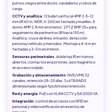
puntos ciegos entre docks, vandalismo y robos de
carga.
CCTV y analítica
: 12 bullet varifocal 4MP 2.8–12
mm (IR 60 m, WDR, H.265) en fachada y muelles: 8
domo 4MP 2.8 mm en interior: 2 PTZ 8MP 25x para
seguimiento de perímetros (IR hasta 150 m).
Analítica: cruce de línea, intrusión, detección
persona/vehículo y merodeo. Montaje a 4–6 m en
fachadas y 3–5 m en interior.
Sensores perimetrales
: doble haz IR en tramos
abiertos, contactos en portones, lazo magnético
en acceso rodado.
Grabación y almacenamiento
: NVR/VMS 32
canales, retención 28–35 días: 3x6TB RAID5
dimensionado según fps/bitrate/retención.
Red y energía
: PoE con VLAN CCTV y SAI 2000 VA.
Integración
: control de accesos con RFID en
personal y videoverificación en eventos de
intrusión.