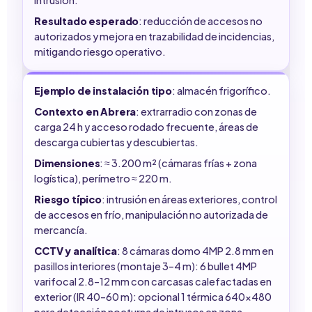
Resultado esperado
: reducción de accesos no
autorizados y mejora en trazabilidad de incidencias,
mitigando riesgo operativo.
Ejemplo de instalación tipo
: almacén frigorífico.
Contexto en Abrera
: extrarradio con zonas de
carga 24 h y acceso rodado frecuente, áreas de
descarga cubiertas y descubiertas.
Dimensiones
: ≈ 3.200 m² (cámaras frías + zona
logística), perímetro ≈ 220 m.
Riesgo típico
: intrusión en áreas exteriores, control
de accesos en frío, manipulación no autorizada de
mercancía.
CCTV y analítica
: 8 cámaras domo 4MP 2.8 mm en
pasillos interiores (montaje 3–4 m): 6 bullet 4MP
varifocal 2.8–12 mm con carcasas calefactadas en
exterior (IR 40–60 m): opcional 1 térmica 640×480
para detección nocturna de intrusos en zona