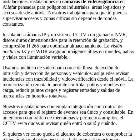
instalaciones: instalaciones en
cámaras de videovigilancia
en
Alfafar pensadas para polígonos industriales, áreas logísticas y
accesos desde autovía. Nosotros trabajamos para que tú puedas
supervisar accesos y zonas críticas sin depender de rondas
constantes.
Instalamos cámaras IP y un sistema CCTV con grabador NVR,
discos duros dimensionados para la retención de grabación, y
compresión H.265 para optimizar almacenamiento. La
visión
nocturna IR
y el WDR aseguran imágenes útiles en muelles, patios
y viales con iluminación variable.
Usamos analítica de vídeo para cruce de línea, detección de
intrusión y detección de personas y vehículos: así puedes revisar
incidencias con trazabilidad y videoverificación desde el móvil. La
monitorización remota te permite controlar patios y muelles de
carga, reducir puntos ciegos y registrar entradas y salidas de
mercancías en horarios rotativos.
Nuestras instalaciones contemplan integración con control de
accesos para que el registro de eventos sea único y consultable. En
un entorno con tráfico de mercancías y perímetros amplios, el
CCTV evita dudas al revisar quién entró o salió y cuándo.
Si quieres ver cómo queda el alcance de cobertura o comprobar la
retención de grabación necesaria, hablamos yTe mostramos