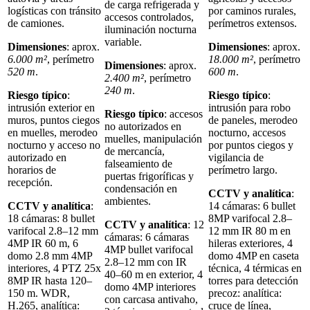
de carga refrigerada y
logísticas con tránsito
por caminos rurales,
accesos controlados,
de camiones.
perímetros extensos.
iluminación nocturna
variable.
Dimensiones
: aprox.
Dimensiones
: aprox.
6.000 m²
, perímetro
18.000 m²
, perímetro
Dimensiones
: aprox.
520 m
.
600 m
.
2.400 m²
, perímetro
240 m
.
Riesgo típico
:
Riesgo típico
:
intrusión exterior en
intrusión para robo
Riesgo típico
: accesos
muros, puntos ciegos
de paneles, merodeo
no autorizados en
en muelles, merodeo
nocturno, accesos
muelles, manipulación
nocturno y acceso no
por puntos ciegos y
de mercancía,
autorizado en
vigilancia de
falseamiento de
horarios de
perímetro largo.
puertas frigoríficas y
recepción.
condensación en
CCTV y analítica
:
ambientes.
CCTV y analítica
:
14 cámaras: 6 bullet
18 cámaras: 8 bullet
8MP varifocal 2.8–
CCTV y analítica
: 12
varifocal 2.8–12 mm
12 mm IR 80 m en
cámaras: 6 cámaras
4MP IR 60 m, 6
hileras exteriores, 4
4MP bullet varifocal
domo 2.8 mm 4MP
domo 4MP en caseta
2.8–12 mm con IR
interiores, 4 PTZ 25x
técnica, 4 térmicas en
40–60 m en exterior, 4
8MP IR hasta 120–
torres para detección
domo 4MP interiores
150 m. WDR,
precoz: analítica:
con carcasa antivaho,
H.265, analítica:
cruce de línea,