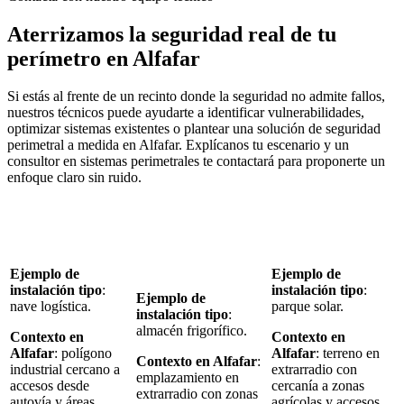
Aterrizamos la seguridad real de tu
perímetro en Alfafar
Si estás al frente de un recinto donde la seguridad no admite fallos,
nuestros técnicos puede ayudarte a identificar vulnerabilidades,
optimizar sistemas existentes o plantear una solución de seguridad
perimetral a medida en Alfafar. Explícanos tu escenario y un
consultor en sistemas perimetrales te contactará para proponerte un
enfoque claro sin ruido.
Ejemplo de
Ejemplo de
instalación tipo
:
instalación tipo
:
Ejemplo de
nave logística.
parque solar.
instalación tipo
:
almacén frigorífico.
Contexto en
Contexto en
Alfafar
: polígono
Alfafar
: terreno en
Contexto en Alfafar
:
industrial cercano a
extrarradio con
emplazamiento en
accesos desde
cercanía a zonas
extrarradio con zonas
autovía y áreas
agrícolas y accesos