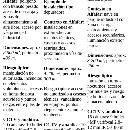
Alfafar
: polígono
Ejemplo de
con tránsito pesado,
instalación tipo
:
Contexto en
áreas de descarga y
depuradora.
Alfafar
: nave en
zonas de
parque industrial con
almacenamiento al
Contexto en Alfafar
:
zona de carga,
aire libre, acceso por
instalaciones en
aparcamientos y
vía principal
extrarradio con
accesos secundarios,
industrial.
recintos técnicos,
iluminación exterior
casetas y accesos
parcial.
Dimensiones
: aprox.
restringidos,
8.500 m²
, perímetro
proximidad a vías de
Dimensiones
: aprox.
430 m
.
servicio.
3.200 m²
, perímetro
260 m
.
Riesgo típico
:
Dimensiones
: aprox.
manipulación no
4.200 m²
, perímetro
Riesgo típico
:
autorizada, incendios
300 m
.
intrusión en turnos
en elementos
nocturnos, accesos
voluminosos, accesos
Riesgo típico
: acceso
por muelles y riesgo
en horas de poca
no autorizado a casetas
de hurtos en zona de
actividad y puntos
técnicas, vandalismo
almacenamiento.
ciegos entre pilas de
en equipos, puntos
material.
ciegos entre estanques
CCTV y analítica
:
y tuberías.
15 cámaras: 9 bullet
CCTV y analítica
:
4MP varifocal 2.8–
20 cámaras: 10 bullet
CCTV y analítica
: 10
12 mm IR 50–80 m
4MP varifocal 2.8–
cámaras: 6 bullet 4MP