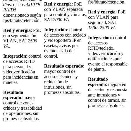
fps/bitrate/retención.
Red y energía
: PoE
días
: discos
4x10TB
con VLAN separada
RAID5
Red y energía
: PoE
para control y cámaras,
dimensionado según
con VLAN para
SAI
2000 VA
.
fps/bitrate/retención.
seguridad, SAI
1500–2500 VA
.
Integración
: control
Red y energía
: PoE
de accesos con teclado
con segmentación
Integración
: control
y videoportero IP en
VLAN, SAI
2500
de accesos
casetas, avisos por
VA
.
RFID/teclado,
evento a sala de
videoverificación y
Integración
: control
control.
notificaciones por
de accesos RFID
evento al responsable
Resultado esperado
:
para personal y
de planta.
mayor control de
videoverificación
accesos técnicos y
para incidencias en
Resultado
reducción de
muelles.
esperado
: mejora en
intrusiones, sin
detección y respuesta
Resultado
promesas absolutas.
ante intrusiones y
esperado
: mayor
control de turnos, sin
control de zonas
promesas absolutas.
críticas y trazabilidad
de operaciones, sin
promesas absolutas.