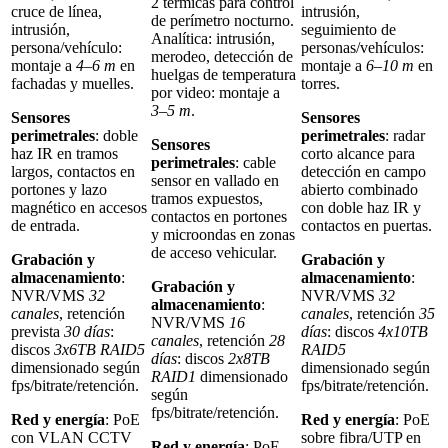
2 térmicas para control
cruce de línea,
intrusión,
de perímetro nocturno.
intrusión,
seguimiento de
Analítica: intrusión,
persona/vehículo:
personas/vehículos:
merodeo, detección de
montaje a
4–6 m
en
montaje a
6–10 m
en
huelgas de temperatura
fachadas y muelles.
torres.
por video: montaje a
3–5 m
.
Sensores
Sensores
perimetrales
: doble
perimetrales
: radar
Sensores
haz IR en tramos
corto alcance para
perimetrales
: cable
largos, contactos en
detección en campo
sensor en vallado en
portones y lazo
abierto combinado
tramos expuestos,
magnético en accesos
con doble haz IR y
contactos en portones
de entrada.
contactos en puertas.
y microondas en zonas
de acceso vehicular.
Grabación y
Grabación y
almacenamiento
:
almacenamiento
:
Grabación y
NVR/VMS
32
NVR/VMS
32
almacenamiento
:
canales
, retención
canales
, retención
35
NVR/VMS
16
prevista
30 días
:
días
: discos
4x10TB
canales
, retención
28
discos
3x6TB RAID5
RAID5
días
: discos
2x8TB
dimensionado según
dimensionado según
RAID1
dimensionado
fps/bitrate/retención.
fps/bitrate/retención.
según
fps/bitrate/retención.
Red y energía
: PoE
Red y energía
: PoE
con VLAN CCTV
sobre fibra/UTP en
Red y energía
: PoE