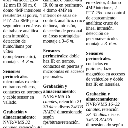
en exterior, 4 domo
12 mm IR 60 m, 6
IR 60 m en perímetro,
4MP interiores, 2
domo 4MP interiores
4 domo 4MP en
PTZ 25x para control
resistentes al polvo, 4
interior de salas de
de aparcamiento:
PTZ 25x 8MP para
control: analítica: cruce
analítica: cruce de
seguimiento en áreas
de línea, intrusión,
línea, intrusión,
de trabajo: analítica
detección de personal
detección de
para intrusión,
en áreas restringidas:
persona/vehículo:
detección de
montaje a
3–6 m
.
montaje a
3–6 m
.
humo/llama por
Sensores
vídeo
Sensores
perimetrales
: doble
(complementario),
perimetrales
:
haz IR en tramos,
montaje a
4–8 m
.
contactos en
contactos en puertas y
portones, lazo
Sensores
microondas en accesos
magnético en accesos
perimetrales
:
peatonales.
de vehículos y doble
microondas exterior
haz IR en laterales.
Grabación y
en tramos críticos,
almacenamiento
:
contactos en portones
Grabación y
NVR/VMS
16
y cable sensor en
almacenamiento
:
canales
, retención
21–
vallado.
NVR/VMS
16–32
30 días
: discos
2x8TB
canales
, retención
Grabación y
RAID1
dimensionado
28–35 días
: discos
almacenamiento
:
según
3x6TB RAID5
NVR/VMS
32
fps/bitrate/retención.
dimensionado según
canales
, retención
40