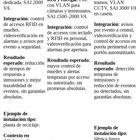
dedicada, SAI
2000
tramos, VLAN
con VLAN para
VA
.
CCTV, SAI
3000 VA
cámaras y termostatos,
en caseta.
SAI
1500–2000 VA
.
Integración
: control
de accesos RFID en
Integración
: avisos
Integración
: control
muelles,
por evento a central,
de accesos con teclado
videoverificación en
videoverificación y
y RFID en personal,
alarmas y avisos por
control de accesos en
videoverificación para
evento a seguridad.
puerta perimetral con
alarmas por apertura.
portón automatizado.
Resultado
Resultado esperado
:
esperado
: reducción
Resultado
mayor control de
de tiempos de
esperado
: detección
muelles y alertas
respuesta a
temprana de
tempranas por acceso
intrusiones y mejor
intrusiones y
no autorizado, sin
trazabilidad de
reducción de eventos
promesas absolutas.
eventos, sin garantías
no detectados, sin
absolutas.
garantías absolutas.
Ejemplo de
instalación tipo
:
planta de reciclaje.
Ejemplo de
instalación tipo
:
Contexto en
fábrica ligera.