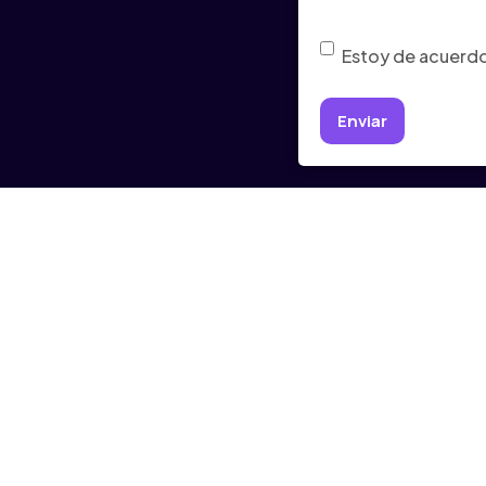
Consentimiento
(Ob
Estoy de acuerdo 