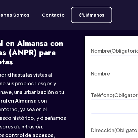
ienes Somos
Contacto
Llámanos
al en Almansa con
las (ANPR) para
Nombre
(Obligatori
otas
Nombre
rid hasta las vistas al
ne sus propios riesgos y
nave, una urbanización o tu
Teléfono
(Obligator
ral en Almansa
con
ntorno, ya sea en el
 casco histórico, y diseñamos
sores de intrusión
,
Dirección
(Obligato
mos
control de accesos
,