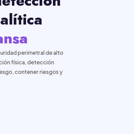
detección
lítica
ansa
uridad perimetral de alto
ión física, detección
iesgo, contener riesgos y