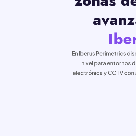
zonas de
avanz
Ibe
En Iberus Perimetrics di
nivel para entornos 
electrónica y CCTV con a