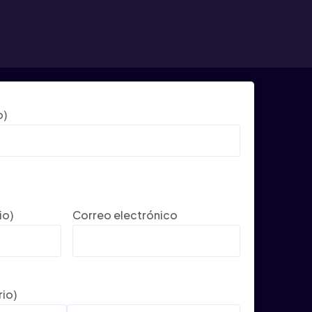
o)
io)
Correo electrónico
rio)