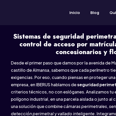
Inicio
Blog
Qu
Sistemas de seguridad perimetr
control de acceso por matrícu
concesionarios y fl
Desde el primer paso que damos por la avenida de Mad
castillo de Almansa, sabemos que cada perímetro tie
exigencias. Por eso, cuando piensas en proteger una 
empresa, en IBERUS hablamos de
seguridad perimet
criterios técnicos, no con eslóganes. Analizamos tu e
polígono industrial, en una parcela aislada o junto al
una solución que combine
cámaras perimetrales
,
sen
detección perimetral
y
vallado inteligente
. Integra