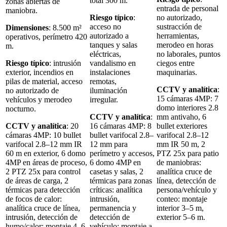
total 300 m.
zonas abiertas de
entrada de personal
maniobra.
Riesgo típico
:
no autorizado,
acceso no
sustracción de
Dimensiones
: 8.500 m²
autorizado a
herramientas,
operativos, perímetro 420
tanques y salas
merodeo en horas
m.
eléctricas,
no laborales, puntos
Riesgo típico
: intrusión
vandalismo en
ciegos entre
exterior, incendios en
instalaciones
maquinarias.
pilas de material, acceso
remotas,
CCTV y analítica
:
no autorizado de
iluminación
15 cámaras 4MP: 7
vehículos y merodeo
irregular.
domo interiores 2.8
nocturno.
CCTV y analítica
:
mm antivaho, 6
CCTV y analítica
: 20
16 cámaras 4MP: 8
bullet exteriores
cámaras 4MP: 10 bullet
bullet varifocal 2.8–
varifocal 2.8–12
varifocal 2.8–12 mm IR
12 mm para
mm IR 50 m, 2
60 m en exterior, 6 domo
perímetro y accesos,
PTZ 25x para patio
4MP en áreas de proceso,
6 domo 4MP en
de maniobras:
2 PTZ 25x para control
casetas y salas, 2
analítica cruce de
de áreas de carga, 2
térmicas para zonas
línea, detección de
térmicas para detección
críticas: analítica
persona/vehículo y
de focos de calor:
intrusión,
conteo: montaje
analítica cruce de línea,
permanencia y
interior 3–5 m,
intrusión, detección de
detección de
exterior 5–6 m.
humo/calor: montaje 4–6
vehículo: montaje a