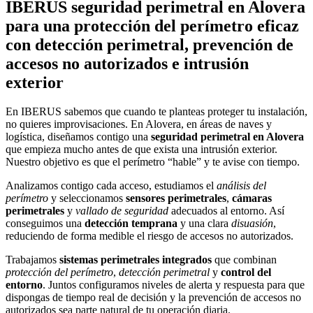
IBERUS seguridad perimetral en Alovera
para una protección del perímetro eficaz
con detección perimetral, prevención de
accesos no autorizados e intrusión
exterior
En IBERUS sabemos que cuando te planteas proteger tu instalación,
no quieres improvisaciones. En Alovera, en áreas de naves y
logística, diseñamos contigo una
seguridad perimetral en Alovera
que empieza mucho antes de que exista una intrusión exterior.
Nuestro objetivo es que el perímetro “hable” y te avise con tiempo.
Analizamos contigo cada acceso, estudiamos el
análisis del
perímetro
y seleccionamos
sensores perimetrales
,
cámaras
perimetrales
y
vallado de seguridad
adecuados al entorno. Así
conseguimos una
detección temprana
y una clara
disuasión
,
reduciendo de forma medible el riesgo de accesos no autorizados.
Trabajamos
sistemas perimetrales integrados
que combinan
protección del perímetro
,
detección perimetral
y
control del
entorno
. Juntos configuramos niveles de alerta y respuesta para que
dispongas de tiempo real de decisión y la prevención de accesos no
autorizados sea parte natural de tu operación diaria.