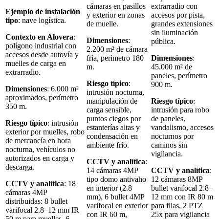
cámaras en pasillos
extrarradio con
Ejemplo de instalación
y exterior en zonas
accesos por pista,
tipo
: nave logística.
de muelle.
grandes extensiones
sin iluminación
Contexto en Alovera
:
Dimensiones
:
pública.
polígono industrial con
2.200 m² de cámara
accesos desde autovía y
fría, perímetro 180
Dimensiones
:
muelles de carga en
m.
45.000 m² de
extrarradio.
paneles, perímetro
Riesgo típico
:
900 m.
Dimensiones
: 6.000 m²
intrusión nocturna,
aproximados, perímetro
manipulación de
Riesgo típico
:
350 m.
carga sensible,
intrusión para robo
puntos ciegos por
de paneles,
Riesgo típico
: intrusión
estanterías altas y
vandalismo, accesos
exterior por muelles, robo
condensación en
nocturnos por
de mercancía en hora
ambiente frío.
caminos sin
nocturna, vehículos no
vigilancia.
autorizados en carga y
CCTV y analítica
:
descarga.
14 cámaras 4MP
CCTV y analítica
:
tipo domo antivaho
12 cámaras 8MP
CCTV y analítica
: 18
en interior (2.8
bullet varifocal 2.8–
cámaras 4MP
mm), 6 bullet 4MP
12 mm con IR 80 m
distribuidas: 8 bullet
varifocal en exterior
para filas, 2 PTZ
varifocal 2.8–12 mm IR
con IR 60 m,
25x para vigilancia
50 m para muelles, 6