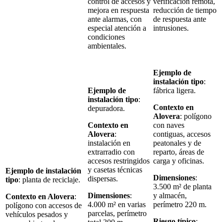
control de accesos y
verificación remota,
mejora en respuesta
reducción de tiempo
ante alarmas, con
de respuesta ante
especial atención a
intrusiones.
condiciones
ambientales.
Ejemplo de
instalación tipo
:
Ejemplo de
fábrica ligera.
instalación tipo
:
Contexto en
depuradora.
Alovera
: polígono
Contexto en
con naves
Alovera
:
contiguas, accesos
instalación en
peatonales y de
extrarradio con
reparto, áreas de
accesos restringidos
carga y oficinas.
y casetas técnicas
Ejemplo de instalación
Dimensiones
:
dispersas.
tipo
: planta de reciclaje.
3.500 m² de planta
Dimensiones
:
y almacén,
Contexto en Alovera
:
4.000 m² en varias
perímetro 220 m.
polígono con accesos de
parcelas, perímetro
vehículos pesados y
Riesgo típico
: