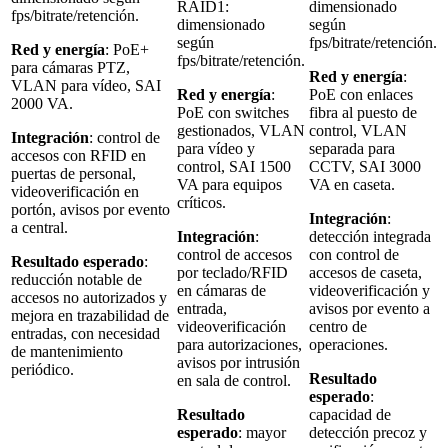
RAID1:
dimensionado
fps/bitrate/retención.
dimensionado
según
según
fps/bitrate/retención.
Red y energía
: PoE+
fps/bitrate/retención.
para cámaras PTZ,
Red y energía
:
VLAN para vídeo, SAI
Red y energía
:
PoE con enlaces
2000 VA.
PoE con switches
fibra al puesto de
gestionados, VLAN
control, VLAN
Integración
: control de
para vídeo y
separada para
accesos con RFID en
control, SAI 1500
CCTV, SAI 3000
puertas de personal,
VA para equipos
VA en caseta.
videoverificación en
críticos.
portón, avisos por evento
Integración
:
a central.
Integración
:
detección integrada
control de accesos
con control de
Resultado esperado
:
por teclado/RFID
accesos de caseta,
reducción notable de
en cámaras de
videoverificación y
accesos no autorizados y
entrada,
avisos por evento a
mejora en trazabilidad de
videoverificación
centro de
entradas, con necesidad
para autorizaciones,
operaciones.
de mantenimiento
avisos por intrusión
periódico.
Resultado
en sala de control.
esperado
:
Resultado
capacidad de
esperado
: mayor
detección precoz y