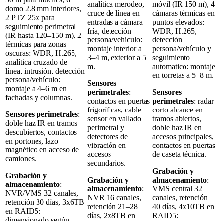
analítica merodeo,
móvil (IR 150 m), 4
domo 2.8 mm interiores,
cruce de línea en
cámaras térmicas en
2 PTZ 25x para
entradas a cámara
puntos elevados:
seguimiento perimetral
fría, detección
WDR, H.265,
(IR hasta 120–150 m), 2
persona/vehículo:
detección
térmicas para zonas
montaje interior a
persona/vehículo y
oscuras: WDR, H.265,
3–4 m, exterior a 5
seguimiento
analítica cruzado de
m.
automatico: montaje
línea, intrusión, detección
en torretas a 5–8 m.
persona/vehículo:
Sensores
montaje a 4–6 m en
perimetrales
:
Sensores
fachadas y columnas.
contactos en puertas
perimetrales
: radar
frigoríficas, cable
corto alcance en
Sensores perimetrales
:
sensor en vallado
tramos abiertos,
doble haz IR en tramos
perimetral y
doble haz IR en
descubiertos, contactos
detectores de
accesos principales,
en portones, lazo
vibración en
contactos en puertas
magnético en acceso de
accesos
de caseta técnica.
camiones.
secundarios.
Grabación y
Grabación y
Grabación y
almacenamiento
:
almacenamiento
:
almacenamiento
:
VMS central 32
NVR/VMS 32 canales,
NVR 16 canales,
canales, retención
retención 30 días, 3x6TB
retención 21–28
40 días, 4x10TB en
en RAID5:
días, 2x8TB en
RAID5:
dimensionado según