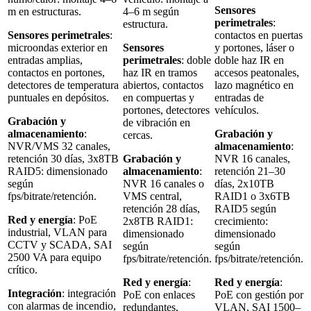
Sensores
m en estructuras.
4–6 m según
perimetrales
:
estructura.
Sensores perimetrales
:
contactos en puertas
microondas exterior en
Sensores
y portones, láser o
entradas amplias,
perimetrales
: doble
doble haz IR en
contactos en portones,
haz IR en tramos
accesos peatonales,
detectores de temperatura
abiertos, contactos
lazo magnético en
puntuales en depósitos.
en compuertas y
entradas de
portones, detectores
vehículos.
Grabación y
de vibración en
almacenamiento
:
Grabación y
cercas.
NVR/VMS 32 canales,
almacenamiento
:
retención 30 días, 3x8TB
Grabación y
NVR 16 canales,
RAID5: dimensionado
almacenamiento
:
retención 21–30
según
NVR 16 canales o
días, 2x10TB
fps/bitrate/retención.
VMS central,
RAID1 o 3x6TB
retención 28 días,
RAID5 según
Red y energía
: PoE
2x8TB RAID1:
crecimiento:
industrial, VLAN para
dimensionado
dimensionado
CCTV y SCADA, SAI
según
según
2500 VA para equipo
fps/bitrate/retención.
fps/bitrate/retención.
crítico.
Red y energía
:
Red y energía
:
Integración
: integración
PoE con enlaces
PoE con gestión por
con alarmas de incendio,
redundantes,
VLAN, SAI 1500–