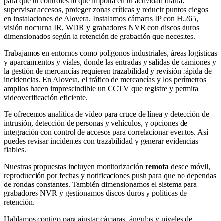
para que tú controles lo que importa en tu actividad diaria:
supervisar accesos, proteger zonas críticas y reducir puntos ciegos
en instalaciones de Alovera. Instalamos cámaras IP con H.265,
visión nocturna IR, WDR y grabadores NVR con discos duros
dimensionados según la retención de grabación que necesites.
Trabajamos en entornos como polígonos industriales, áreas logísticas
y aparcamientos y viales, donde las entradas y salidas de camiones y
la gestión de mercancías requieren trazabilidad y revisión rápida de
incidencias. En Alovera, el tráfico de mercancías y los perímetros
amplios hacen imprescindible un CCTV que registre y permita
videoverificación eficiente.
Te ofrecemos analítica de vídeo para cruce de línea y detección de
intrusión, detección de personas y vehículos, y opciones de
integración con control de accesos para correlacionar eventos. Así
puedes revisar incidentes con trazabilidad y generar evidencias
fiables.
Nuestras propuestas incluyen monitorización
remota
desde móvil,
reproducción por fechas y notificaciones push para que no dependas
de rondas constantes. También dimensionamos el sistema para
grabadores NVR y gestionamos discos duros y políticas de
retención.
Hablamos contigo para ajustar cámaras, ángulos y niveles de