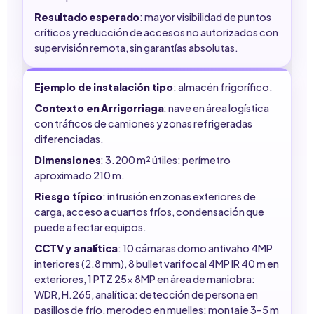
Resultado esperado
: mayor visibilidad de puntos
críticos y reducción de accesos no autorizados con
supervisión remota, sin garantías absolutas.
Ejemplo de instalación tipo
: almacén frigorífico.
Contexto en Arrigorriaga
: nave en área logística
con tráficos de camiones y zonas refrigeradas
diferenciadas.
Dimensiones
: 3.200 m² útiles: perímetro
aproximado 210 m.
Riesgo típico
: intrusión en zonas exteriores de
carga, acceso a cuartos fríos, condensación que
puede afectar equipos.
CCTV y analítica
: 10 cámaras domo antivaho 4MP
interiores (2.8 mm), 8 bullet varifocal 4MP IR 40 m en
exteriores, 1 PTZ 25x 8MP en área de maniobra:
WDR, H.265, analítica: detección de persona en
pasillos de frío, merodeo en muelles: montaje 3–5 m