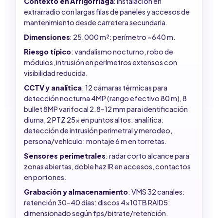
Contexto en Arrigorriaga
: instalación en
extrarradio con largas filas de paneles y accesos de
mantenimiento desde carretera secundaria.
Dimensiones
: 25.000 m²: perímetro ~640 m.
Riesgo típico
: vandalismo nocturno, robo de
módulos, intrusión en perímetros extensos con
visibilidad reducida.
CCTV y analítica
: 12 cámaras térmicas para
detección nocturna 4MP (rango efectivo 80 m), 8
bullet 8MP varifocal 2.8–12 mm para identificación
diurna, 2 PTZ 25x en puntos altos: analítica:
detección de intrusión perimetral y merodeo,
persona/vehículo: montaje 6 m en torretas.
Sensores perimetrales
: radar corto alcance para
zonas abiertas, doble haz IR en accesos, contactos
en portones.
Grabación y almacenamiento
: VMS 32 canales:
retención 30–40 días: discos 4x10TB RAID5:
dimensionado según fps/bitrate/retención.