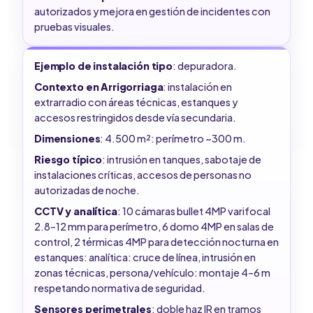
autorizados y mejora en gestión de incidentes con
pruebas visuales.
Ejemplo de instalación tipo
: depuradora.
Contexto en Arrigorriaga
: instalación en
extrarradio con áreas técnicas, estanques y
accesos restringidos desde vía secundaria.
Dimensiones
: 4.500 m²: perímetro ~300 m.
Riesgo típico
: intrusión en tanques, sabotaje de
instalaciones críticas, accesos de personas no
autorizadas de noche.
CCTV y analítica
: 10 cámaras bullet 4MP varifocal
2.8–12 mm para perímetro, 6 domo 4MP en salas de
control, 2 térmicas 4MP para detección nocturna en
estanques: analítica: cruce de línea, intrusión en
zonas técnicas, persona/vehículo: montaje 4–6 m
respetando normativa de seguridad.
Sensores perimetrales
: doble haz IR en tramos