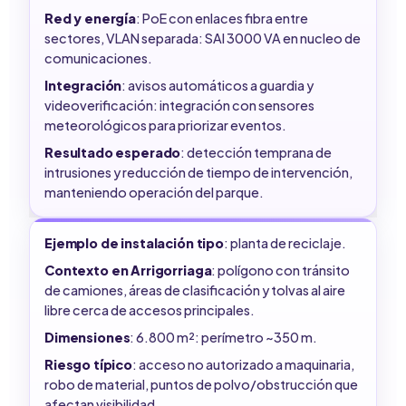
Red y energía
: PoE con enlaces fibra entre
sectores, VLAN separada: SAI 3000 VA en nucleo de
comunicaciones.
Integración
: avisos automáticos a guardia y
videoverificación: integración con sensores
meteorológicos para priorizar eventos.
Resultado esperado
: detección temprana de
intrusiones y reducción de tiempo de intervención,
manteniendo operación del parque.
Ejemplo de instalación tipo
: planta de reciclaje.
Contexto en Arrigorriaga
: polígono con tránsito
de camiones, áreas de clasificación y tolvas al aire
libre cerca de accesos principales.
Dimensiones
: 6.800 m²: perímetro ~350 m.
Riesgo típico
: acceso no autorizado a maquinaria,
robo de material, puntos de polvo/obstrucción que
afectan visibilidad.