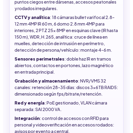
puntos ciegos entre dársenas, accesos peatonales
y rodados irregulares.
CCTV y analítica
: 18 cámaras bullet varifocal 2.8–
12 mm 4MP IR 60 m, 6 domo 2.8 mm 4MP para
interiores, 2 PTZ 25x 8MP en esquinas clave (IR hasta
150 m), WDR, H.265, analítica: cruce de línea en
muelles, detección de intrusión en perímetro,
detección de persona/vehículo: montaje 4–6 m.
Sensores perimetrales
: doble haz IR en tramos
abiertos, contactos en portones, lazo magnético
en entrada principal.
Grabación y almacenamiento
: NVR/VMS 32
canales: retención 28–35 días: discos 3x6TB RAID5:
dimensionado según fps/bitrate/retención.
Red y energía
: PoE gestionado, VLAN cámara
separada: SAI 2000 VA.
Integración
: control de accesos con RFID para
personal y videoverificación en accesos rodados:
avisos por evento a central.