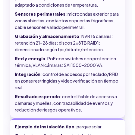
adaptado a condiciones de temperatura.
Sensores perimetrales
: microondas exterior para
zonas abiertas, contactos en puertas frigoríficas,
cable sensor en vallado perimetral.
Grabación y almacenamiento
: NVR 16 canales:
retención 21–28 días: discos 2x8TB RAID1:
dimensionado según fps/bitrate/retención.
Red y energía
: PoE con switches con protección
térmica, VLAN cámaras: SAI 1500–2000 VA.
Integración
: control de accesos por teclado/RFID
en zonas restringidas y videoverificación en tiempo
real.
Resultado esperado
: control fiable de accesos a
cámaras y muelles, con trazabilidad de eventos y
reducción de riesgos operativos.
Ejemplo de instalación tipo
: parque solar.