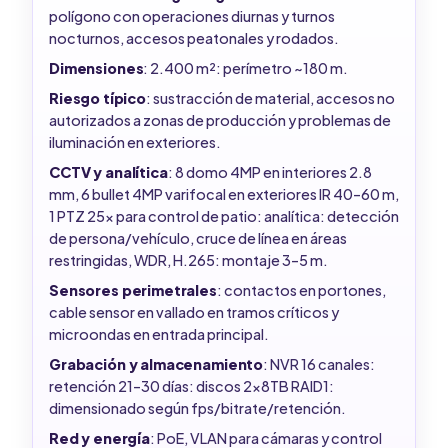
polígono con operaciones diurnas y turnos
nocturnos, accesos peatonales y rodados.
Dimensiones
: 2.400 m²: perímetro ~180 m.
Riesgo típico
: sustracción de material, accesos no
autorizados a zonas de producción y problemas de
iluminación en exteriores.
CCTV y analítica
: 8 domo 4MP en interiores 2.8
mm, 6 bullet 4MP varifocal en exteriores IR 40–60 m,
1 PTZ 25x para control de patio: analítica: detección
de persona/vehículo, cruce de línea en áreas
restringidas, WDR, H.265: montaje 3–5 m.
Sensores perimetrales
: contactos en portones,
cable sensor en vallado en tramos críticos y
microondas en entrada principal.
Grabación y almacenamiento
: NVR 16 canales:
retención 21–30 días: discos 2x8TB RAID1:
dimensionado según fps/bitrate/retención.
Red y energía
: PoE, VLAN para cámaras y control