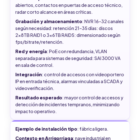
abiertos, contactos en puertas de acceso técnico,
radar corto alcance en áreas críticas.
Grabación y almacenamiento
: NVR 16–32 canales
según necesidad: retención 21–35 días: discos
2x8TB RAID1 o 3x6TB RAID5: dimensionado según
fps/bitrate/retención.
Red y energía
: PoE con redundancia, VLAN
separada para sistemas de seguridad: SAI 3000 VA
en sala de control.
Integración
: control de accesos con videoportero
IP en entrada técnica, alarmas vinculadas a SCADA y
videoverificación.
Resultado esperado
: mayor control de accesos y
detección de incidentes tempranos, minimizando
impacto operativo.
Ejemplo de instalación tipo
: fábrica ligera.
Contexto en Arrigorriaga
: nave industrial en