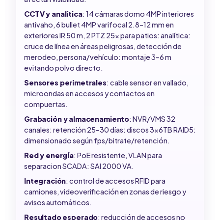
CCTV y analítica
: 14 cámaras domo 4MP interiores
antivaho, 6 bullet 4MP varifocal 2.8–12 mm en
exteriores IR 50 m, 2 PTZ 25x para patios: analítica:
cruce de línea en áreas peligrosas, detección de
merodeo, persona/vehículo: montaje 3–6 m
evitando polvo directo.
Sensores perimetrales
: cable sensor en vallado,
microondas en accesos y contactos en
compuertas.
Grabación y almacenamiento
: NVR/VMS 32
canales: retención 25–30 días: discos 3x6TB RAID5:
dimensionado según fps/bitrate/retención.
Red y energía
: PoE resistente, VLAN para
separacion SCADA: SAI 2000 VA.
Integración
: control de accesos RFID para
camiones, videoverificación en zonas de riesgo y
avisos automáticos.
Resultado esperado
: reducción de accesos no