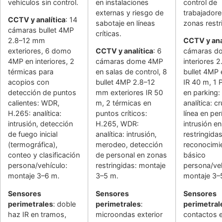
vehículos sin control.
en instalaciones
control de
externas y riesgo de
trabajadore
CCTV y analítica
: 14
sabotaje en líneas
zonas restr
cámaras bullet 4MP
críticas.
2.8–12 mm
CCTV y ana
exteriores, 6 domo
CCTV y analítica
: 6
cámaras d
4MP en interiores, 2
cámaras dome 4MP
interiores 
térmicas para
en salas de control, 8
bullet 4MP 
acopios con
bullet 4MP 2.8–12
IR 40 m, 1
detección de puntos
mm exteriores IR 50
en parking:
calientes: WDR,
m, 2 térmicas en
analítica: c
H.265: analítica:
puntos críticos:
línea en per
intrusión, detección
H.265, WDR:
intrusión e
de fuego inicial
analítica: intrusión,
restringidas
(termográfica),
merodeo, detección
reconocimi
conteo y clasificación
de personal en zonas
básico
persona/vehículo:
restringidas: montaje
persona/veh
montaje 3–6 m.
3–5 m.
montaje 3–
Sensores
Sensores
Sensores
perimetrales
: doble
perimetrales
:
perimetral
haz IR en tramos,
microondas exterior
contactos 