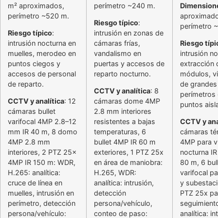
m² aproximados,
perímetro ~240 m.
Dimension
perímetro ~520 m.
aproximado
Riesgo típico
:
perímetro 
Riesgo típico
:
intrusión en zonas de
intrusión nocturna en
cámaras frías,
Riesgo típi
muelles, merodeo en
vandalismo en
intrusión n
puntos ciegos y
puertas y accesos de
extracción 
accesos de personal
reparto nocturno.
módulos, vi
de reparto.
de grandes
CCTV y analítica
: 8
perímetros
CCTV y analítica
: 12
cámaras dome 4MP
puntos aisl
cámaras bullet
2.8 mm interiores
varifocal 4MP 2.8–12
resistentes a bajas
CCTV y ana
mm IR 40 m, 8 domo
temperaturas, 6
cámaras té
4MP 2.8 mm
bullet 4MP IR 60 m
4MP para vi
interiores, 2 PTZ 25x
exteriores, 1 PTZ 25x
nocturna IR
4MP IR 150 m: WDR,
en área de maniobra:
80 m, 6 bul
H.265: analítica:
H.265, WDR:
varifocal p
cruce de línea en
analítica: intrusión,
y subestaci
muelles, intrusión en
detección
PTZ 25x pa
perímetro, detección
persona/vehículo,
seguimient
persona/vehículo:
conteo de paso:
analítica: in