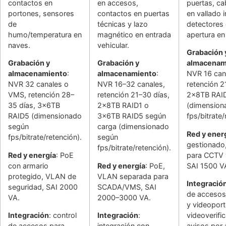
contactos en
en accesos,
puertas, ca
portones, sensores
contactos en puertas
en vallado i
de
técnicas y lazo
detectores
humo/temperatura en
magnético en entrada
apertura en
naves.
vehicular.
Grabación 
Grabación y
Grabación y
almacenam
almacenamiento
:
almacenamiento
:
NVR 16 can
NVR 32 canales o
NVR 16–32 canales,
retención 2
VMS, retención 28–
retención 21–30 días,
2x8TB RAI
35 días, 3x6TB
2x8TB RAID1 o
(dimension
RAID5 (dimensionado
3x6TB RAID5 según
fps/bitrate/
según
carga (dimensionado
Red y ener
fps/bitrate/retención).
según
gestionado
fps/bitrate/retención).
Red y energía
: PoE
para CCTV y
con armario
Red y energía
: PoE,
SAI 1500 V
protegido, VLAN de
VLAN separada para
Integració
seguridad, SAI 2000
SCADA/VMS, SAI
de accesos
VA.
2000–3000 VA.
y videoport
Integración
: control
Integración
:
videoverifi
de accesos para
integración con
avisos por