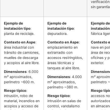
verificació
sin garantía
Ejemplo de
Ejemplo de
Ejemplo de
instalación tipo
:
instalación tipo
:
instalación
planta de reciclaje.
depuradora.
fábrica liger
Contexto en Aspe
:
Contexto en Aspe
:
Contexto 
área industrial con
emplazamiento en
nave en po
tránsito de camiones,
extrarradio con
área de rec
muelles de descarga
accesos restringidos,
oficinas y 
y acopios al aire libre.
áreas técnicas y
exterior.
tanques al aire libre.
Dimensiones
: 6.000
Dimension
m² aproximados,
Dimensiones
: 4.000
m² aproxim
perímetro ~600 m.
m² aproximados,
perímetro 
perímetro ~380 m.
Riesgo típico
:
Riesgo típi
intrusión, robo de
Riesgo típico
:
accesos no
material, incendios en
intrusión en salas de
autorizados
acopios y acceso de
control, vandalismo
en almacen