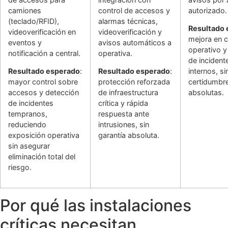
camiones
control de accesos y
autorizado.
(teclado/RFID),
alarmas técnicas,
Resultado
videoverificación en
videoverificación y
mejora en c
eventos y
avisos automáticos a
operativo y
notificación a central.
operativa.
de incident
Resultado esperado
:
Resultado esperado
:
internos, si
mayor control sobre
protección reforzada
certidumbr
accesos y detección
de infraestructura
absolutas.
de incidentes
crítica y rápida
tempranos,
respuesta ante
reduciendo
intrusiones, sin
exposición operativa
garantía absoluta.
sin asegurar
eliminación total del
riesgo.
Por qué las instalaciones
críticas necesitan