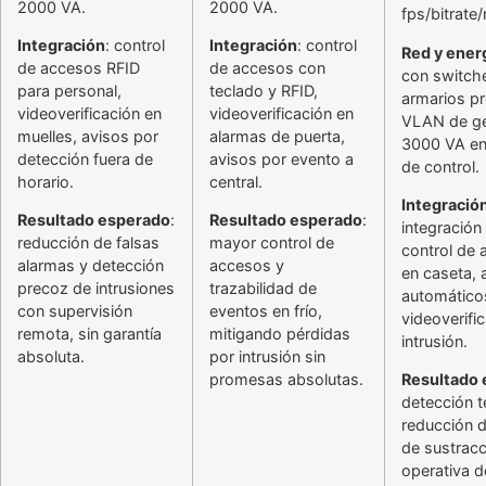
2000 VA.
2000 VA.
fps/bitrate/
Integración
: control
Integración
: control
Red y ener
de accesos RFID
de accesos con
con switch
para personal,
teclado y RFID,
armarios pr
videoverificación en
videoverificación en
VLAN de ge
muelles, avisos por
alarmas de puerta,
3000 VA en
detección fuera de
avisos por evento a
de control.
horario.
central.
Integració
Resultado esperado
:
Resultado esperado
:
integración
reducción de falsas
mayor control de
control de
alarmas y detección
accesos y
en caseta, 
precoz de intrusiones
trazabilidad de
automático
con supervisión
eventos en frío,
videoverifi
remota, sin garantía
mitigando pérdidas
intrusión.
absoluta.
por intrusión sin
promesas absolutas.
Resultado
detección 
reducción d
de sustracc
operativa d