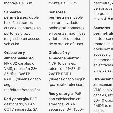
montaje a 4–6 m.
montaje a 3–5 m.
perimetral,
persona/veh
Sensores
Sensores
merodeo: m
perimetrales
: doble
perimetrales
: cable
mixto 4–8 
haz IR en tramos
sensor en vallado
críticos, contactos en
perimetral, contactos
Sensores
portones y lazo
en puertas frigoríficas
perimetral
magnético en acceso
y detector de rotura
corto alcan
vehicular.
de cristal en oficinas.
tramos abie
doble haz I
Grabación y
Grabación y
accesos y
almacenamiento
:
almacenamiento
:
microondas
NVR 32 canales o
NVR 16 canales,
en entrada
VMS, retención 28–
retención 21–28 días,
principales.
35 días, 3x6TB
2x8TB RAID1
RAID5 (dimensionado
(dimensionado según
Grabación 
según
fps/bitrate/retención).
almacenam
fps/bitrate/retención).
VMS con N
Red y energía
: PoE
canales, re
Red y energía
: PoE
con calefacción en
30–40 días
gestionado, VLAN
armarios, VLAN
RAID5 (dim
CCTV separada, SAI
separada, SAI 1500–
según