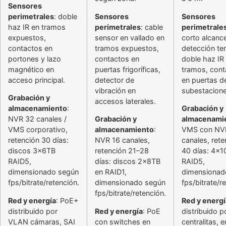
Sensores
perimetrales
: doble
Sensores
Sensores
haz IR en tramos
perimetrales
: cable
perimetrale
expuestos,
sensor en vallado en
corto alcanc
contactos en
tramos expuestos,
detección te
portones y lazo
contactos en
doble haz IR
magnético en
puertas frigoríficas,
tramos, cont
acceso principal.
detector de
en puertas d
vibración en
subestacione
Grabación y
accesos laterales.
almacenamiento
:
Grabación y
NVR 32 canales /
Grabación y
almacenami
VMS corporativo,
almacenamiento
:
VMS con NV
retención 30 días:
NVR 16 canales,
canales, rete
discos 3x6TB
retención 21–28
40 días: 4x1
RAID5,
días: discos 2x8TB
RAID5,
dimensionado según
en RAID1,
dimensionad
fps/bitrate/retención.
dimensionado según
fps/bitrate/r
fps/bitrate/retención.
Red y energía
: PoE+
Red y energí
distribuido por
Red y energía
: PoE
distribuido p
VLAN cámaras, SAI
con switches en
centralitas, 