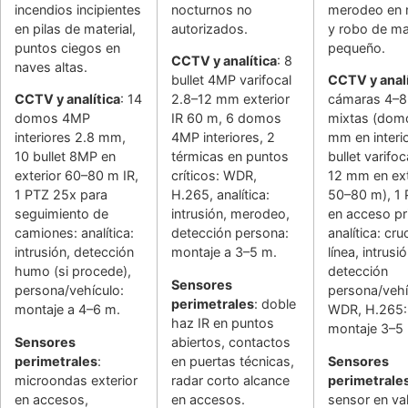
incendios incipientes
nocturnos no
merodeo en 
en pilas de material,
autorizados.
y robo de ma
puntos ciegos en
pequeño.
CCTV y analítica
: 8
naves altas.
bullet 4MP varifocal
CCTV y analí
CCTV y analítica
: 14
2.8–12 mm exterior
cámaras 4–
domos 4MP
IR 60 m, 6 domos
mixtas (dom
interiores 2.8 mm,
4MP interiores, 2
mm en interi
10 bullet 8MP en
térmicas en puntos
bullet varifoc
exterior 60–80 m IR,
críticos: WDR,
12 mm en ext
1 PTZ 25x para
H.265, analítica:
50–80 m), 1
seguimiento de
intrusión, merodeo,
en acceso pri
camiones: analítica:
detección persona:
analítica: cr
intrusión, detección
montaje a 3–5 m.
línea, intrusió
humo (si procede),
detección
Sensores
persona/vehículo:
persona/vehí
perimetrales
: doble
montaje a 4–6 m.
WDR, H.265:
haz IR en puntos
montaje 3–5
Sensores
abiertos, contactos
perimetrales
:
en puertas técnicas,
Sensores
microondas exterior
radar corto alcance
perimetrale
en accesos,
en accesos.
sensor en va