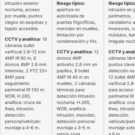
intrusión exterior
Riesgo típico
:
Riesgo típic
nocturna, acceso
apertura no
intrusión en
por muelle, puntos
autorizada de
perímetros,
ciegos en esquinas y
puertas frigoríficas,
vandalismo 
tejado accesible.
merodeo en muelles,
inversores, 
limitación por
módulos, ilu
CCTV y analítica
: 18
condensación y frío.
irregular noc
cámaras bullet
varifocal 2.8–12 mm
CCTV y analítica
: 12
CCTV y analí
4MP IR 60 m, 6
domos 4MP
cámaras tér
domos 4MP 2.8 mm
antivaho 2.8 mm en
puntos clave
interiores, 2 PTZ 25x
pasillos, 8 bullet
detección no
8MP para
4MP IR 40 m en
12 bullet 4M
seguimiento
muelles, 2 cámaras
varifocal 2.
perimetral IR 150 m:
térmicas para
para acceso
WDR, H.265,
detección intrusión
perimetral IR
analítica: cruce de
nocturna: H.265,
analítica: cr
línea, intrusión,
WDR, analítica:
línea, intrusió
detección
intrusión, merodeo,
detección
persona/vehículo:
detección persona:
vehículo/per
montaje a 4–6 m.
montaje a 3–5 m
montaje sobr
según zona.
a 6 m.