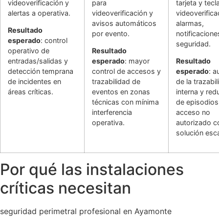
videoverificación y
para
tarjeta y tecl
alertas a operativa.
videoverificación y
videoverifica
avisos automáticos
alarmas,
Resultado
por evento.
notificacione
esperado
: control
seguridad.
operativo de
Resultado
entradas/salidas y
esperado
: mayor
Resultado
detección temprana
control de accesos y
esperado
: 
de incidentes en
trazabilidad de
de la trazabi
áreas críticas.
eventos en zonas
interna y red
técnicas con mínima
de episodios
interferencia
acceso no
operativa.
autorizado c
solución esca
Por qué las instalaciones
críticas necesitan
seguridad perimetral profesional en Ayamonte