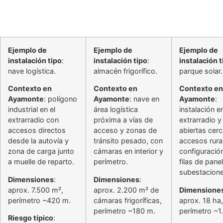
Ejemplo de
Ejemplo de
Ejemplo de
instalación tipo
:
instalación tipo
:
instalación t
nave logística.
almacén frigorífico.
parque solar.
Contexto en
Contexto en
Contexto en
Ayamonte
: polígono
Ayamonte
: nave en
Ayamonte
:
industrial en el
área logística
instalación e
extrarradio con
próxima a vías de
extrarradio y
accesos directos
acceso y zonas de
abiertas cer
desde la autovía y
tránsito pesado, con
accesos rura
zona de carga junto
cámaras en interior y
configuració
a muelle de reparto.
perímetro.
filas de pane
subestacione
Dimensiones
:
Dimensiones
:
aprox. 7.500 m²,
aprox. 2.200 m² de
Dimensione
perímetro ~420 m.
cámaras frigoríficas,
aprox. 18 ha,
perímetro ~180 m.
perímetro ~1
Riesgo típico
: