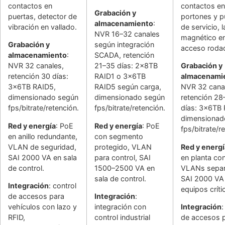
contactos en
contactos en
Grabación y
puertas, detector de
portones y p
almacenamiento
:
vibración en vallado.
de servicio, 
NVR 16–32 canales
magnético e
Grabación y
según integración
acceso roda
almacenamiento
:
SCADA, retención
NVR 32 canales,
21–35 días: 2x8TB
Grabación y
retención 30 días:
RAID1 o 3x6TB
almacenami
3x6TB RAID5,
RAID5 según carga,
NVR 32 cana
dimensionado según
dimensionado según
retención 28
fps/bitrate/retención.
fps/bitrate/retención.
días: 3x6TB 
dimensionad
Red y energía
: PoE
Red y energía
: PoE
fps/bitrate/r
en anillo redundante,
con segmento
VLAN de seguridad,
protegido, VLAN
Red y energí
SAI 2000 VA en sala
para control, SAI
en planta co
de control.
1500–2500 VA en
VLANs separ
sala de control.
SAI 2000 VA
Integración
: control
equipos críti
de accesos para
Integración
:
vehículos con lazo y
integración con
Integración
:
RFID,
control industrial
de accesos 