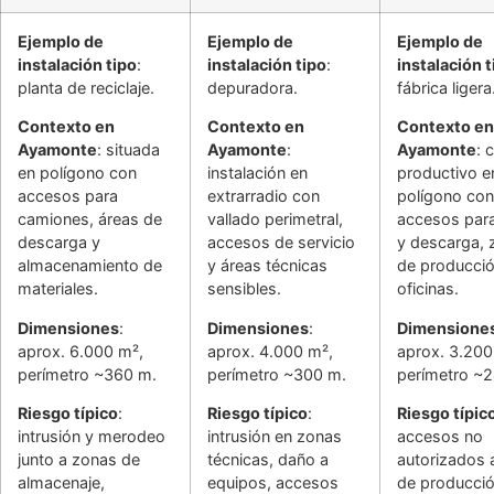
Ejemplo de
Ejemplo de
Ejemplo de
instalación tipo
:
instalación tipo
:
instalación t
planta de reciclaje.
depuradora.
fábrica ligera
Contexto en
Contexto en
Contexto en
Ayamonte
: situada
Ayamonte
:
Ayamonte
: 
en polígono con
instalación en
productivo e
accesos para
extrarradio con
polígono con
camiones, áreas de
vallado perimetral,
accesos par
descarga y
accesos de servicio
y descarga, 
almacenamiento de
y áreas técnicas
de producció
materiales.
sensibles.
oficinas.
Dimensiones
:
Dimensiones
:
Dimensione
aprox. 6.000 m²,
aprox. 4.000 m²,
aprox. 3.200
perímetro ~360 m.
perímetro ~300 m.
perímetro ~
Riesgo típico
:
Riesgo típico
:
Riesgo típic
intrusión y merodeo
intrusión en zonas
accesos no
junto a zonas de
técnicas, daño a
autorizados a
almacenaje,
equipos, accesos
de producció