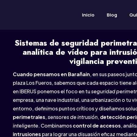
Inicio
Blog
Qu
Sistemas de seguridad perimetra
analítica de vídeo para intrusi
vigilancia prevent
Cuando pensamos en Barañain
, en sus paseos junto 
plaza Los Fueros, sabemos que cada espacio tiene al
en IBERUS ponemos el foco en tu
seguridad perimetr
empresa, una nave industrial, una urbanización o tu v
entorno, definimos puntos críticos y diseñamos sol
perimetrales
,
sensores de intrusión
,
detección per
inteligente
. Combinamos
control de accesos
,
anális
intrusiones
para lograr una
disuasión
eficaz median