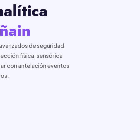
alítica
ñain
 avanzados de seguridad
cción física, sensórica
icar con antelación eventos
cos.