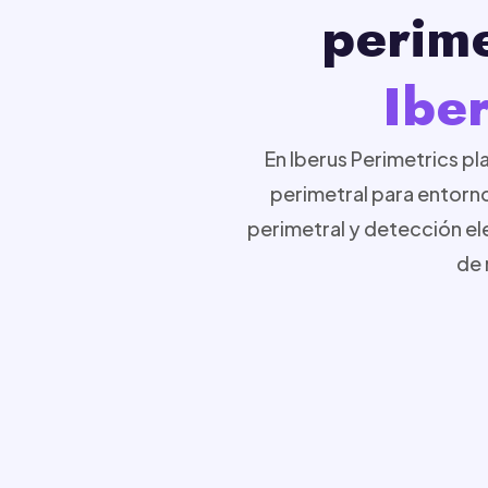
perime
Ibe
En Iberus Perimetrics 
perimetral para entorn
perimetral y detección ele
de 