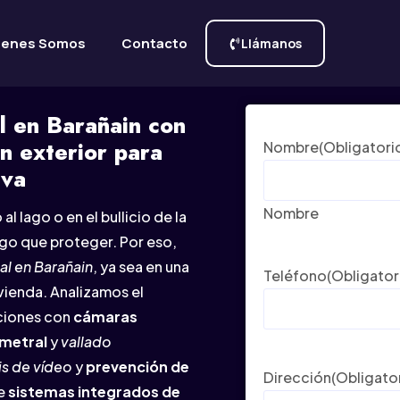
ienes Somos
Contacto
Llámanos
l en Barañain con
ón exterior para
Nombre
(Obligatori
iva
Nombre
al lago o en el bullicio de la
go que proteger. Por eso,
al en Barañain
, ya sea en una
Teléfono
(Obligator
ivienda. Analizamos el
uciones con
cámaras
imetral
y
vallado
is de vídeo
y
prevención de
Dirección
(Obligato
te
sistemas integrados de