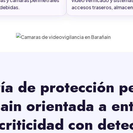
as y cámaras perimetrales
vídeo verificado y sistema
ndebidas.
accesos traseros, almacene
ía de protección p
ain orientada a en
 criticidad con dete