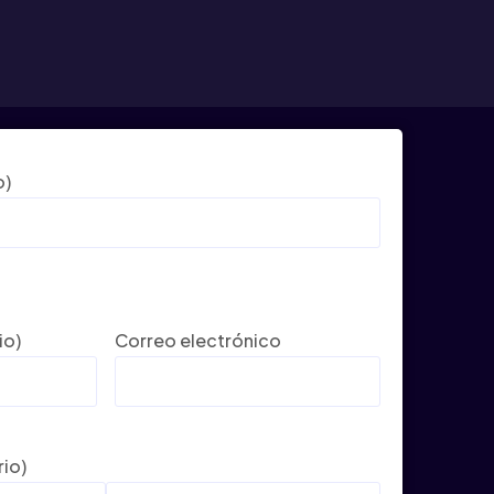
o)
io)
Correo electrónico
rio)