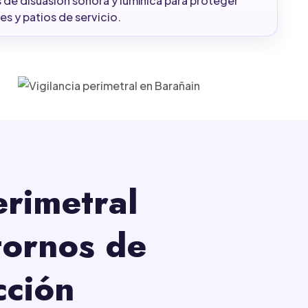
s de disuasión sonora y lumínica para proteger
s y patios de servicio.
erimetral
tornos de
cción