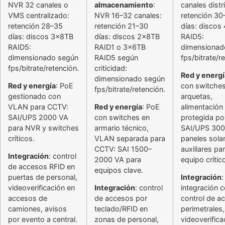
NVR 32 canales o
almacenamiento
:
canales distr
VMS centralizado:
NVR 16–32 canales:
retención 30
retención 28–35
retención 21–30
días: discos
días: discos 3x8TB
días: discos 2x8TB
RAID5:
RAID5:
RAID1 o 3x6TB
dimensionad
dimensionado según
RAID5 según
fps/bitrate/r
fps/bitrate/retención.
criticidad:
Red y energí
dimensionado según
Red y energía
: PoE
con switches
fps/bitrate/retención.
gestionado con
arquetas,
VLAN para CCTV:
Red y energía
: PoE
alimentación
SAI/UPS 2000 VA
con switches en
protegida po
para NVR y switches
armario técnico,
SAI/UPS 300
críticos.
VLAN separada para
paneles sola
CCTV: SAI 1500–
auxiliares pa
Integración
: control
2000 VA para
equipo crític
de accesos RFID en
equipos clave.
puertas de personal,
Integración
:
videoverificación en
Integración
: control
integración 
accesos de
de accesos por
control de a
camiones, avisos
teclado/RFID en
perimetrales,
por evento a central.
zonas de personal,
videoverifica