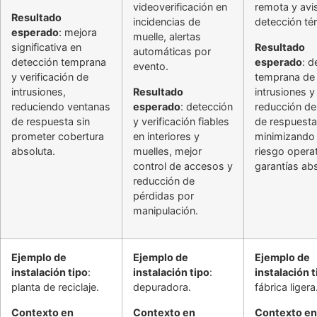
videoverificación en
remota y avi
Resultado
incidencias de
detección té
esperado
: mejora
muelle, alertas
significativa en
Resultado
automáticas por
detección temprana
esperado
: d
evento.
y verificación de
temprana de
intrusiones,
Resultado
intrusiones y
reduciendo ventanas
esperado
: detección
reducción de
de respuesta sin
y verificación fiables
de respuesta
prometer cobertura
en interiores y
minimizando 
absoluta.
muelles, mejor
riesgo operat
control de accesos y
garantías ab
reducción de
pérdidas por
manipulación.
Ejemplo de
Ejemplo de
Ejemplo de
instalación tipo
:
instalación tipo
:
instalación t
planta de reciclaje.
depuradora.
fábrica ligera
Contexto en
Contexto en
Contexto en