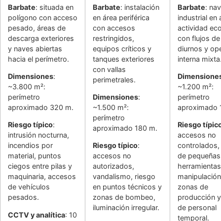
Barbate
: situada en
Barbate
: instalación
Barbate
: na
polígono con acceso
en área periférica
industrial en
pesado, áreas de
con accesos
actividad ec
descarga exteriores
restringidos,
con flujos de
y naves abiertas
equipos críticos y
diurnos y op
hacia el perímetro.
tanques exteriores
interna mixta
con vallas
Dimensiones
:
Dimensione
perimetrales.
~3.800 m²:
~1.200 m²:
perímetro
Dimensiones
:
perímetro
aproximado 320 m.
~1.500 m²:
aproximado 
perímetro
Riesgo típico
:
Riesgo típic
aproximado 180 m.
intrusión nocturna,
accesos no
incendios por
Riesgo típico
:
controlados,
material, puntos
accesos no
de pequeñas
ciegos entre pilas y
autorizados,
herramientas
maquinaria, accesos
vandalismo, riesgo
manipulación
de vehículos
en puntos técnicos y
zonas de
pesados.
zonas de bombeo,
producción 
iluminación irregular.
de personal
CCTV y analítica
: 10
temporal.