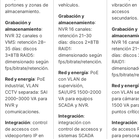
portones y zonas de
vehículos.
vibración en
almacenamiento.
accesos
Grabación y
secundarios.
Grabación y
almacenamiento
:
almacenamiento
:
NVR 16 canales:
Grabación y
NVR 32 canales o
retención 21–30
almacenami
VMS: retención 28–
días: discos 2x8TB
NVR 16 canal
35 días: discos
RAID1:
retención 21
3x8TB RAID5:
dimensionado según
días: discos
dimensionado según
fps/bitrate/retención.
RAID1:
fps/bitrate/retención.
dimensionad
Red y energía
: PoE
fps/bitrate/r
Red y energía
: PoE
con VLAN de
industrial, VLAN
supervisión,
Red y energí
CCTV separada: SAI
SAI/UPS 1500–2000
con VLAN se
2000–3000 VA para
VA para equipos
para cámaras
NVR y
SCADA y NVR.
1500 VA par
comunicaciones.
puntos crític
Integración
:
Integración
: control
integración con
Integración
:
de accesos con
control de accesos y
de accesos 
videoportero IP en
sistemas SCADA
para persona