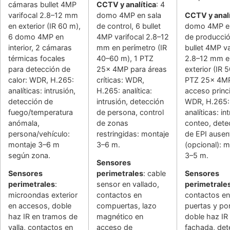
cámaras bullet 4MP
CCTV y analítica
: 4
varifocal 2.8–12 mm
domo 4MP en sala
CCTV y analí
en exterior (IR 60 m),
de control, 6 bullet
domo 4MP en
6 domo 4MP en
4MP varifocal 2.8–12
de producció
interior, 2 cámaras
mm en perímetro (IR
bullet 4MP va
térmicas focales
40–60 m), 1 PTZ
2.8–12 mm e
para detección de
25x 4MP para áreas
exterior (IR 5
calor: WDR, H.265:
críticas: WDR,
PTZ 25x 4M
analíticas: intrusión,
H.265: analítica:
acceso princi
detección de
intrusión, detección
WDR, H.265:
fuego/temperatura
de persona, control
analíticas: in
anómala,
de zonas
conteo, dete
persona/vehículo:
restringidas: montaje
de EPI ausen
montaje 3–6 m
3–6 m.
(opcional): 
según zona.
3–5 m.
Sensores
Sensores
perimetrales
: cable
Sensores
perimetrales
:
sensor en vallado,
perimetrale
microondas exterior
contactos en
contactos en
en accesos, doble
compuertas, lazo
puertas y po
haz IR en tramos de
magnético en
doble haz IR
valla, contactos en
acceso de
fachada, det