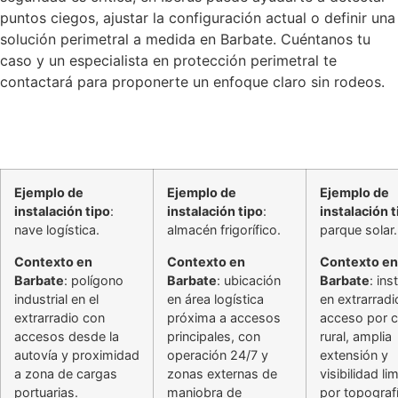
puntos ciegos, ajustar la configuración actual o definir una
solución perimetral a medida en Barbate. Cuéntanos tu
caso y un especialista en protección perimetral te
contactará para proponerte un enfoque claro sin rodeos.
Ejemplo de
Ejemplo de
Ejemplo de
instalación tipo
:
instalación tipo
:
instalación t
nave logística.
almacén frigorífico.
parque solar.
Contexto en
Contexto en
Contexto en
Barbate
: polígono
Barbate
: ubicación
Barbate
: ins
industrial en el
en área logística
en extrarrad
extrarradio con
próxima a accesos
acceso por 
accesos desde la
principales, con
rural, amplia
autovía y proximidad
operación 24/7 y
extensión y
a zona de cargas
zonas externas de
visibilidad li
portuarias.
maniobra de
por topograf