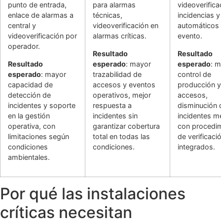
punto de entrada,
para alarmas
videoverifica
enlace de alarmas a
técnicas,
incidencias y
central y
videoverificación en
automáticos
videoverificación por
alarmas críticas.
evento.
operador.
Resultado
Resultado
Resultado
esperado
: mayor
esperado
: 
esperado
: mayor
trazabilidad de
control de
capacidad de
accesos y eventos
producción y
detección de
operativos, mejor
accesos,
incidentes y soporte
respuesta a
disminución 
en la gestión
incidentes sin
incidentes m
operativa, con
garantizar cobertura
con procedi
limitaciones según
total en todas las
de verificaci
condiciones
condiciones.
integrados.
ambientales.
Por qué las instalaciones
críticas necesitan