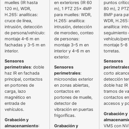
muelles (IR hasta
en exteriores (IR 60
puntos crític
120 m), WDR,
m), 1 PTZ 25x 4MP
80 m), 2 PT
H.265: analíticas:
para muelles: WDR,
8MP para patr
cruce de línea,
H.265: analítica:
WDR, H.265:
intrusión, detección
intrusión, detección
analítica: intr
de persona/vehículo:
de merodeo, conteo
seguimiento
montaje 4–6 m en
de personas:
vehículo/per
fachadas y 3–5 m en
montaje 3–5 m en
montaje 5–8
interior.
interior y 4–6 m en
torretas.
exterior.
Sensores
Sensores
perimetrales
: doble
Sensores
perimetrale
haz IR en fachada
perimetrales
:
corto alcanc
principal, contactos
microondas exterior
detección te
en portones de
en zonas abiertas,
doble haz IR
carga, lazo
contactos en
tramos de val
magnético en
portones de muelle,
contactos en
entrada de
detector de
accesos y po
vehículos.
vibración en puertas
Grabación y
frigoríficas.
Grabación y
almacenami
almacenamiento
:
Grabación y
VMS con NV