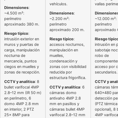
vehículos.
vallas perime
Dimensiones
:
~4.500 m²:
Dimensiones
:
Dimensione
perímetro
~2.200 m²:
~12.000 m²:
aproximado 380 m.
perímetro
perímetro
aproximado 200 m.
aproximado 
Riesgo típico
:
intrusión exterior en
Riesgo típico
:
Riesgo típic
muros y puertas de
accesos nocturnos,
intrusión en 
carga, manipulación
manipulación en
sabotaje noc
nocturna de
muelles,
robo de
mercancía, puntos
condensación y
componente
ciegos en muelles y
zonas con visibilidad
acceso por 
zonas de recepción.
reducida por
secundarios.
estructura frigorífica.
CCTV y analítica
: 8
CCTV y analí
bullet varifocal 4MP
CCTV y analítica
: 6
cámaras tér
2.8–12 mm (IR 50 m)
cámaras domo
640×480 pa
en perímetro, 6
antivaho 4MP 2.8
detección pe
domo 4MP 2.8 mm
mm en pasillos y
(PTZ térmica
en interior, 2 PTZ
cámaras bullet 4MP
opcional), 8 b
25x 8MP para
varifocal 2.8–12 mm
4MP varifoca