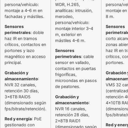
persona/vehículo:
WDR, H.265,
persona/veh
montaje a 4–6 m en
analíticas: intrusión,
montaje en
fachadas y mástiles.
merodeo,
8 m.
persona/vehículo:
Sensores
Sensores
montaje interior 3–4
perimetrales
: doble
perimetral
m, exterior en
haz IR en tramos
corto alcan
mástiles 4–6 m.
críticos, contactos en
zonas abier
portones y lazo
Sensores
haz IR en 
magnético en acceso
perimetrales
: cable
críticos, c
principal.
sensor en vallado,
portones.
contactos en puertas
Grabación y
Grabación 
frigoríficas,
almacenamiento
:
almacenam
microondas en pasos
NVR 32 canales,
VMS 32 can
de peatones.
retención 30 días,
(centralizad
3x6TB RAID5
Grabación y
retención 4
(dimensionado según
almacenamiento
:
4x10TB RA
fps/bitrate/retención).
NVR 16 canales,
(dimension
retención 28 días,
fps/bitrate/
Red y energía
: PoE
2x8TB RAID1
gestionado con
Red y ener
(dimensionado según