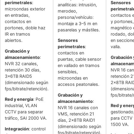
perimetrales
:
Sensores
analíticas: intrusión,
microondas exterior
perimetral
merodeo,
en entradas,
contactos 
persona/vehículo:
contactos en
y portones,
montaje a 3–5 m en
portones, doble haz
magnético 
pasarelas y mástiles.
IR en tramos
rodado, dob
abiertos.
Sensores
en seccion
perimetrales
:
valla.
Grabación y
contactos en
almacenamiento
:
Grabación 
puertas, cable sensor
NVR 32 canales,
almacenam
en vallado en tramos
retención 30 días,
NVR 16 can
sensibles,
3x6TB RAID5
retención 2
microondas en
(dimensionado según
2x8TB RAI
accesos peatonales.
fps/bitrate/retención).
(dimension
Grabación y
fps/bitrate/
Red y energía
: PoE
almacenamiento
:
industrial, VLAN
Red y ener
NVR 16 canales con
CCTV para separar
gestionado
VMS, retención 21
tráfico, SAI 2000 VA.
para CCTV 
días, 2x8TB RAID1
1500 VA.
(dimensionado según
Integración
: control
fps/bitrate/retención).