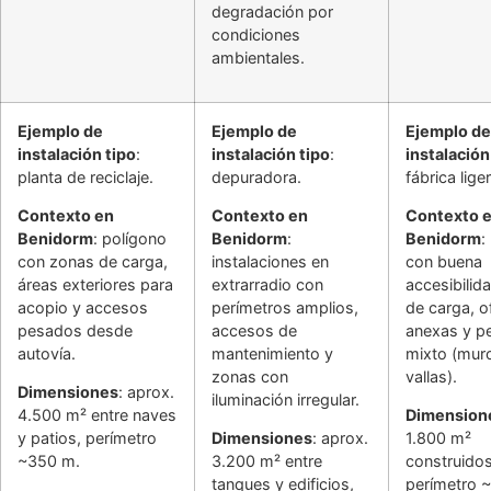
degradación por
condiciones
ambientales.
Ejemplo de
Ejemplo de
Ejemplo de
instalación tipo
:
instalación tipo
:
instalación
planta de reciclaje.
depuradora.
fábrica liger
Contexto en
Contexto en
Contexto 
Benidorm
: polígono
Benidorm
:
Benidorm
:
con zonas de carga,
instalaciones en
con buena
áreas exteriores para
extrarradio con
accesibilid
acopio y accesos
perímetros amplios,
de carga, o
pesados desde
accesos de
anexas y p
autovía.
mantenimiento y
mixto (mur
zonas con
vallas).
Dimensiones
: aprox.
iluminación irregular.
4.500 m² entre naves
Dimension
y patios, perímetro
Dimensiones
: aprox.
1.800 m²
~350 m.
3.200 m² entre
construidos
tanques y edificios,
perímetro 