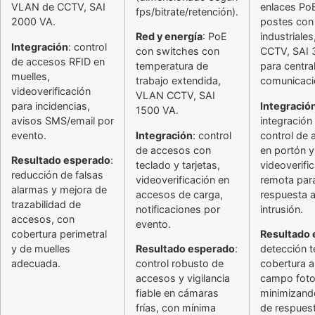
VLAN de CCTV, SAI
enlaces Po
fps/bitrate/retención).
2000 VA.
postes con
Red y energía
: PoE
industriale
Integración
: control
con switches con
CCTV, SAI 
de accesos RFID en
temperatura de
para centra
muelles,
trabajo extendida,
comunicaci
videoverificación
VLAN CCTV, SAI
para incidencias,
Integració
1500 VA.
avisos SMS/email por
integración
evento.
Integración
: control
control de
de accesos con
en portón y
Resultado esperado
:
teclado y tarjetas,
videoverifi
reducción de falsas
videoverificación en
remota par
alarmas y mejora de
accesos de carga,
respuesta 
trazabilidad de
notificaciones por
intrusión.
accesos, con
evento.
cobertura perimetral
Resultado
y de muelles
Resultado esperado
:
detección 
adecuada.
control robusto de
cobertura a
accesos y vigilancia
campo foto
fiable en cámaras
minimizand
frías, con mínima
de respuest