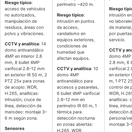
Riesgo típico
:
perímetro ~420 m.
acceso de vehículos
Riesgo típi
no autorizados,
Riesgo típico
:
intrusión e
manipulación de
intrusión en puntos
no laborale
residuos, áreas con
de acceso,
de material
polvo y vibraciones.
vandalismo en
por puertas
equipos exteriores,
servicio.
CCTV y analítica
: 14
condiciones de
domo antivandálico
CCTV y ana
humedad que
4MP en interior 2.8
domo 4MP e
afectan equipos.
mm, 8 bullet 4MP
2.8 mm, 6 
varifocal 2.8–12 mm
CCTV y analítica
: 10
varifocal 
en exterior IR 50 m, 2
domo 4MP
en exterior
PTZ 25x para zonas
antivandálico para
m, 1 PTZ 2
de acopio: WDR,
accesos y pasarelas,
control de 
H.265, analíticas:
6 bullet 4MP varifocal
WDR, H.26
intrusión, cruce de
2.8–12 mm en
analíticas: 
línea, detección de
perímetro IR 60 m, 1
línea, intrus
merodeo: montaje 3–
térmica para
detección 
6 m según zona.
detección nocturna
persona/veh
en zonas abiertas:
montaje 3–
Sensores
H.265, WDR,