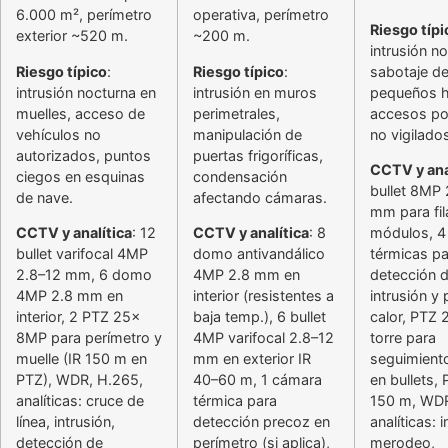
6.000 m², perímetro
operativa, perímetro
Riesgo típi
exterior ~520 m.
~200 m.
intrusión n
Riesgo típico
:
Riesgo típico
:
sabotaje de
intrusión nocturna en
intrusión en muros
pequeños h
muelles, acceso de
perimetrales,
accesos po
vehículos no
manipulación de
no vigilado
autorizados, puntos
puertas frigoríficas,
CCTV y ana
ciegos en esquinas
condensación
bullet 8MP 
de nave.
afectando cámaras.
mm para fil
CCTV y analítica
: 12
CCTV y analítica
: 8
módulos, 4
bullet varifocal 4MP
domo antivandálico
térmicas pa
2.8–12 mm, 6 domo
4MP 2.8 mm en
detección 
4MP 2.8 mm en
interior (resistentes a
intrusión y
interior, 2 PTZ 25x
baja temp.), 6 bullet
calor, PTZ 
8MP para perímetro y
4MP varifocal 2.8–12
torre para
muelle (IR 150 m en
mm en exterior IR
seguimient
PTZ), WDR, H.265,
40–60 m, 1 cámara
en bullets,
analíticas: cruce de
térmica para
150 m, WDR
línea, intrusión,
detección precoz en
analíticas: i
detección de
perímetro (si aplica),
merodeo,