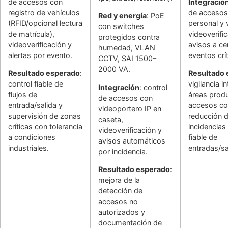
de accesos con
Integració
registro de vehículos
de accesos
Red y energía
: PoE
(RFID/opcional lectura
personal y 
con switches
de matrícula),
videoverifi
protegidos contra
videoverificación y
avisos a ce
humedad, VLAN
alertas por evento.
eventos crí
CCTV, SAI 1500–
2000 VA.
Resultado esperado
:
Resultado
control fiable de
vigilancia i
Integración
: control
flujos de
áreas produ
de accesos con
entrada/salida y
accesos c
videoportero IP en
supervisión de zonas
reducción 
caseta,
críticas con tolerancia
incidencias 
videoverificación y
a condiciones
fiable de
avisos automáticos
industriales.
entradas/sa
por incidencia.
Resultado esperado
:
mejora de la
detección de
accesos no
autorizados y
documentación de