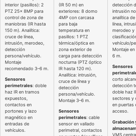
interior (pasillos): 2
(IR 50 m) en
detección 
PTZ 25x 8MP para
exteriores: 8 domo
intrusión n
control de zona de
4MP con carcasa
analítica d
maniobras (IR hasta
para baja
línea, intrus
150 m). Analítica:
temperatura en
merodeo y
cruce de línea,
pasillos: 1 PTZ
clasificació
intrusión, merodeo,
térmica/óptica en
vehículo/pe
detección
zona exterior de
Montaje en
persona/vehículo.
carga para detección
6 m.
Montaje
nocturna (PTZ óptico
Sensores
recomendado 3–6 m.
IR hasta 120 m).
perimetral
Analítica: intrusión,
Sensores
corto alcan
cruce de línea y
perimetrales
: doble
detección 
detección
haz IR en tramos
doble haz I
persona/vehículo.
expuestos,
sectores y
Montaje 3–6 m.
contactos en
en puertas 
portones y lazo
Sensores
acceso.
magnético en
perimetrales
: cable
Grabación 
entradas de
sensor en vallado
almacenam
vehículos.
perimetral, contactos
VMS centra