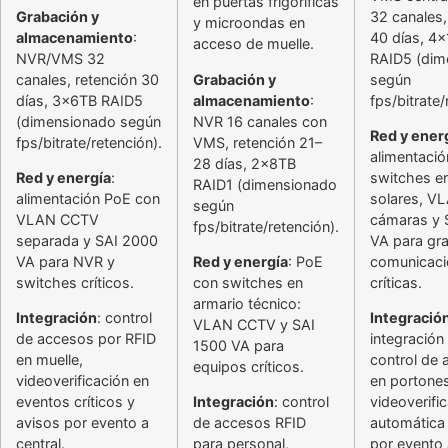
en puertas frigoríficas
Grabación y
32 canales,
y microondas en
almacenamiento
:
40 días, 4
acceso de muelle.
NVR/VMS 32
RAID5 (dim
canales, retención 30
Grabación y
según
días, 3x6TB RAID5
almacenamiento
:
fps/bitrate/
(dimensionado según
NVR 16 canales con
Red y ener
fps/bitrate/retención).
VMS, retención 21–
alimentaci
28 días, 2x8TB
Red y energía
:
switches e
RAID1 (dimensionado
alimentación PoE con
solares, V
según
VLAN CCTV
cámaras y 
fps/bitrate/retención).
separada y SAI 2000
VA para gr
VA para NVR y
Red y energía
: PoE
comunicaci
switches críticos.
con switches en
críticas.
armario técnico:
Integración
: control
Integració
VLAN CCTV y SAI
de accesos por RFID
integración
1500 VA para
en muelle,
control de
equipos críticos.
videoverificación en
en portones
eventos críticos y
Integración
: control
videoverifi
avisos por evento a
de accesos RFID
automática
central.
para personal,
por evento 