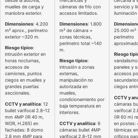
desde la autovía,
mercancías y
cercanía a 
muelles de carga y
cámaras de frío con
servicio y l
maniobra exterior.
accesos limitados.
iluminación
Dimensiones
: 4.200
Dimensiones
: 1.800
Dimension
m² aprox., perímetro
m² de cámara +
25.000 m² (
exterior ~320 m.
zonas técnicas,
perímetro
perímetro total ~140
aproximad
Riesgo típico
:
m.
intrusión exterior en
Riesgo típi
horas nocturnas,
Riesgo típico
:
vandalismo
accesos de
intrusión a zonas
paneles y s
camiones, puntos
externas,
accesos por
ciegos en muelles y
manipulación no
secundario
grandes puertas
autorizada en
ciegos entre
seccionales.
muelles,
CCTV y ana
condicionamiento por
CCTV y analítica
: 12
cámaras bu
baja temperatura en
bullet varifocal 2.8–12
varifocal 
interiores.
mm 4MP (IR 40 m,
(IR 60 m) r
WDR, H.265) en
CCTV y analítica
: 6
en postes:
fachadas: 8 domo
cámaras bullet 4MP
térmicas e
2.8 mm 4MP para
varifocal 2.8–12 mm
críticos par