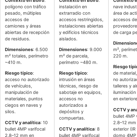
Contexto en Boiro
:
Contexto en Boiro
:
Contexto e
polígono con tráfico
instalación en
nave industr
pesado, múltiples
extrarradio con
área de act
accesos de
accesos restringidos,
accesos de
camiones y áreas
instalaciones abiertas
proveedore
abiertas de recepción
y edificios técnicos
de carga p
de residuos.
aislados.
Dimension
Dimensiones
: 6.500
Dimensiones
: 9.000
m², perímet
m² totales, perímetro
m² de parcela,
220 m.
~410 m.
perímetro ~480 m.
Riesgo típi
Riesgo típico
:
Riesgo típico
:
de material
acceso no autorizado
intrusión en áreas
no autoriza
de vehículos,
técnicas, riesgo de
talleres y 
manipulación de
sabotaje en equipos,
iluminación 
materiales, puntos
accesos no
en exteriore
ciegos en naves y
autorizados a
CCTV y ana
silos.
depósitos y
bullet 4MP 
compuertas.
CCTV y analítica
: 10
2.8–12 mm
bullet 4MP varifocal
CCTV y analítica
: 8
exterior (IR
2.8–12 mm en
bullet 4MP varifocal
domo 4MP e