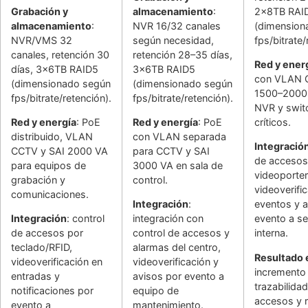
Grabación y
almacenamiento
:
2x8TB RAI
almacenamiento
:
NVR 16/32 canales
(dimension
NVR/VMS 32
según necesidad,
fps/bitrate/
canales, retención 30
retención 28–35 días,
Red y ener
días, 3x6TB RAID5
3x6TB RAID5
con VLAN 
(dimensionado según
(dimensionado según
1500–2000
fps/bitrate/retención).
fps/bitrate/retención).
NVR y swit
Red y energía
: PoE
Red y energía
: PoE
críticos.
distribuido, VLAN
con VLAN separada
Integració
CCTV y SAI 2000 VA
para CCTV y SAI
de accesos
para equipos de
3000 VA en sala de
videoporter
grabación y
control.
videoverifi
comunicaciones.
Integración
:
eventos y a
Integración
: control
integración con
evento a s
de accesos por
control de accesos y
interna.
teclado/RFID,
alarmas del centro,
Resultado
videoverificación en
videoverificación y
incremento 
entradas y
avisos por evento a
trazabilida
notificaciones por
equipo de
accesos y 
evento a
mantenimiento.