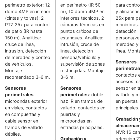
perímetro exterior: 12
en perímetro (IR 50
para contro
domo 4MP en interior
m), 10 domo 4MP en
y almacene
(cintas y tolvas): 2
interiores técnicos, 2
25x para pa
PTZ 25x para control
cámaras térmicas en
maniobras. 
de patio (IR hasta
puntos críticos de
detección
150 m). Analítica:
estanques. Analítica:
persona/veh
cruce de línea,
intrusión, cruce de
merodeo y 
intrusión, detección
línea, detección
línea. Mont
de merodeo y conteo
persona/vehículo y
Sensores
de vehículos.
supervisión de zonas
perimetral
Montaje
restringidas. Montaje
contactos 
recomendado 3–6 m.
3–6 m.
accesos, c
Sensores
Sensores
sensor en 
perimetrales
:
perimetrales
: doble
vallado y 
microondas exterior
haz IR en tramos de
en puertas
en viales, contactos
vallado, contactos en
principales.
en compuertas y
puertas y
Grabación 
cable sensor en
microondas en
almacenam
tramos de vallado
entradas principales.
NVR 16 can
débiles.
Grabación y
retención 2