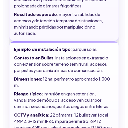
prolongada de cámaras frigoríficas.
Resultado esperado
: mayor trazabilidad de
accesos y detección temprana de intrusiones,
minimizando pérdidas por manipulación no
autorizada.
Ejemplo de instalación tipo
: parque solar.
Contexto en Bullas
: instalaciones en extrarradio
con extensión sobre terreno semirrural, accesos
por pistas y cercanía a líneas de comunicación.
Dimensiones
: 12 ha: perímetro aproximado 1.300
m.
Riesgo típico
: intrusión en gran extensión,
vandalismo de módulos, acceso vehicular por
caminos secundarios, puntos ciegos entre hileras.
CCTV y analítica
: 22 cámaras: 12 bullet varifocal
4MP 2.8–12 mm IR 60 m para perímetro: 6 PTZ
térmicas 4MP equivalentes con alcance IR 150 m en