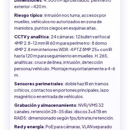
exterior ~420 m.
Riesgo típico
: intrusión nocturna, accesos por
muelles, vehículos no autorizados en zona de
maniobra, puntos ciegos en esquinas altas.
CCTV y analítica
: 24 cámaras: 12 bullet varifocal
4MP 2.8–12 mm IR 60 m para perímetro: 8 domo
4MP 2.8 mm interiores WDR: 4 PTZ 8MP 25x con IR
hasta 120 m para seguimiento en muelles. H.265,
analíticas: cruce de línea, intrusión, detección
persona/vehículo. Montaje mayoritariamente a 4–6
m.
Sensores perimetrales
: doble haz IR en tramos
críticos, contactos en portones principales, lazo
magnético en entrada de vehículos.
Grabación y almacenamiento
: NVR/VMS 32
canales, retención 28–35 días: discos 3x6TB en
RAID5: dimensionado según fps/bitrate/retención.
Red y energía
: PoE para cámaras, VLAN separado