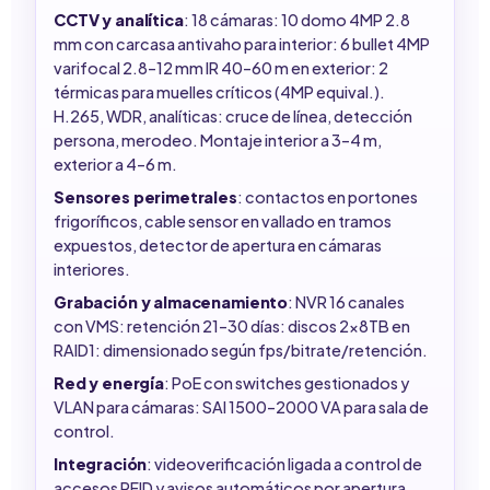
CCTV y analítica
: 18 cámaras: 10 domo 4MP 2.8
mm con carcasa antivaho para interior: 6 bullet 4MP
varifocal 2.8–12 mm IR 40–60 m en exterior: 2
térmicas para muelles críticos (4MP equival.).
H.265, WDR, analíticas: cruce de línea, detección
persona, merodeo. Montaje interior a 3–4 m,
exterior a 4–6 m.
Sensores perimetrales
: contactos en portones
frigoríficos, cable sensor en vallado en tramos
expuestos, detector de apertura en cámaras
interiores.
Grabación y almacenamiento
: NVR 16 canales
con VMS: retención 21–30 días: discos 2x8TB en
RAID1: dimensionado según fps/bitrate/retención.
Red y energía
: PoE con switches gestionados y
VLAN para cámaras: SAI 1500–2000 VA para sala de
control.
Integración
: videoverificación ligada a control de
accesos RFID y avisos automáticos por apertura