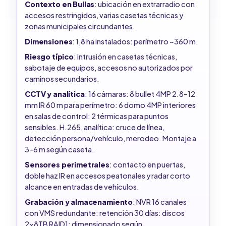
Contexto en Bullas
: ubicación en extrarradio con
accesos restringidos, varias casetas técnicas y
zonas municipales circundantes.
Dimensiones
: 1,8 ha instalados: perímetro ~360 m.
Riesgo típico
: intrusión en casetas técnicas,
sabotaje de equipos, accesos no autorizados por
caminos secundarios.
CCTV y analítica
: 16 cámaras: 8 bullet 4MP 2.8–12
mm IR 60 m para perímetro: 6 domo 4MP interiores
en salas de control: 2 térmicas para puntos
sensibles. H.265, analítica: cruce de línea,
detección persona/vehículo, merodeo. Montaje a
3–6 m según caseta.
Sensores perimetrales
: contacto en puertas,
doble haz IR en accesos peatonales y radar corto
alcance en entradas de vehículos.
Grabación y almacenamiento
: NVR 16 canales
con VMS redundante: retención 30 días: discos
2x8TB RAID1: dimensionado según