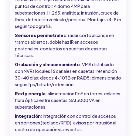
puntos de control: 4 domo 4MP para
subestaciones. H.265, analítica: intrusión, cruce de
línea, detección vehículo/persona. Montaje a 4–8 m
según topografía.
Sensores perimetrales
: radar corto alcance en
tramos abiertos, doble haz IR en accesos
peatonales, contactos en puertas de casetas
técnicas.
Grabación y almacenamiento
: VMS distribuido
con NVRs locales 16 canales en casetas: retención
30–40 días: discos 4x10TB en RAID5: dimensionado
según fps/bitrate/retención.
Red y energía
: alimentación PoE en torres, enlaces
fibra óptica entre casetas, SAI 3000 VA en
subestaciones.
Integración
: integración con control de accesos
en portones (teclado/RFID), avisos por intrusión al
centro de operación vía eventos.