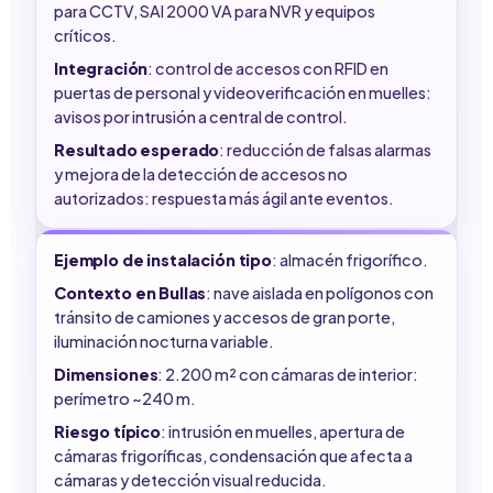
para CCTV, SAI 2000 VA para NVR y equipos
críticos.
Integración
: control de accesos con RFID en
puertas de personal y videoverificación en muelles:
avisos por intrusión a central de control.
Resultado esperado
: reducción de falsas alarmas
y mejora de la detección de accesos no
autorizados: respuesta más ágil ante eventos.
Ejemplo de instalación tipo
: almacén frigorífico.
Contexto en Bullas
: nave aislada en polígonos con
tránsito de camiones y accesos de gran porte,
iluminación nocturna variable.
Dimensiones
: 2.200 m² con cámaras de interior:
perímetro ~240 m.
Riesgo típico
: intrusión en muelles, apertura de
cámaras frigoríficas, condensación que afecta a
cámaras y detección visual reducida.