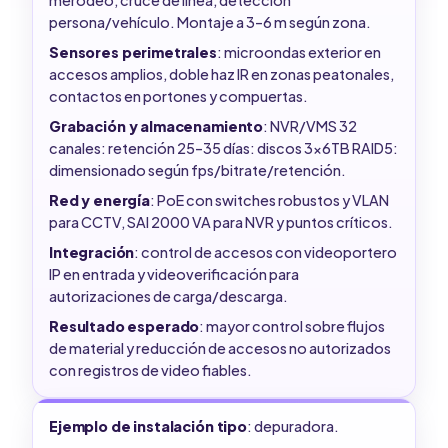
persona/vehículo. Montaje a 3–6 m según zona.
Sensores perimetrales
: microondas exterior en
accesos amplios, doble haz IR en zonas peatonales,
contactos en portones y compuertas.
Grabación y almacenamiento
: NVR/VMS 32
canales: retención 25–35 días: discos 3x6TB RAID5:
dimensionado según fps/bitrate/retención.
Red y energía
: PoE con switches robustos y VLAN
para CCTV, SAI 2000 VA para NVR y puntos críticos.
Integración
: control de accesos con videoportero
IP en entrada y videoverificación para
autorizaciones de carga/descarga.
Resultado esperado
: mayor control sobre flujos
de material y reducción de accesos no autorizados
con registros de video fiables.
Ejemplo de instalación tipo
: depuradora.