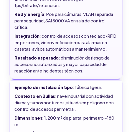
fps/bitrate/retención.
Red y energía
: PoE para cámaras, VLAN separada
para seguridad, SAI 3000 VA en sala de control
crítica.
Integración
: control de accesos con teclado/RFID
en portones, videoverificación para alarmas en
casetas, avisos automáticos a mantenimiento.
Resultado esperado
: disminución de riesgo de
accesos no autorizados y mayor capacidad de
reacción ante incidentes técnicos.
Ejemplo de instalación tipo
: fábrica ligera.
Contexto en Bullas
: nave industrial con actividad
diurna y turnos nocturnos, situada en polígono con
control de accesos perimetral.
Dimensiones
: 1.200 m² de planta: perímetro ~180
m.