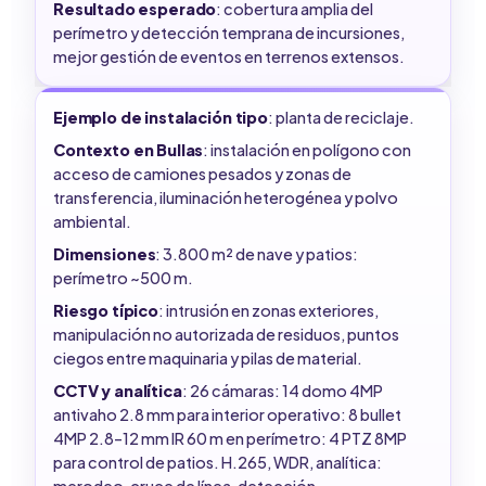
Resultado esperado
: cobertura amplia del
perímetro y detección temprana de incursiones,
mejor gestión de eventos en terrenos extensos.
Ejemplo de instalación tipo
: planta de reciclaje.
Contexto en Bullas
: instalación en polígono con
acceso de camiones pesados y zonas de
transferencia, iluminación heterogénea y polvo
ambiental.
Dimensiones
: 3.800 m² de nave y patios:
perímetro ~500 m.
Riesgo típico
: intrusión en zonas exteriores,
manipulación no autorizada de residuos, puntos
ciegos entre maquinaria y pilas de material.
CCTV y analítica
: 26 cámaras: 14 domo 4MP
antivaho 2.8 mm para interior operativo: 8 bullet
4MP 2.8–12 mm IR 60 m en perímetro: 4 PTZ 8MP
para control de patios. H.265, WDR, analítica:
merodeo, cruce de línea, detección