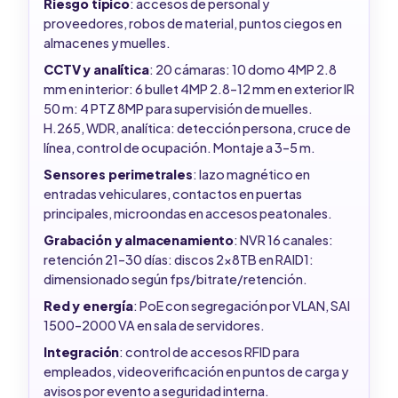
Riesgo típico
: accesos de personal y
proveedores, robos de material, puntos ciegos en
almacenes y muelles.
CCTV y analítica
: 20 cámaras: 10 domo 4MP 2.8
mm en interior: 6 bullet 4MP 2.8–12 mm en exterior IR
50 m: 4 PTZ 8MP para supervisión de muelles.
H.265, WDR, analítica: detección persona, cruce de
línea, control de ocupación. Montaje a 3–5 m.
Sensores perimetrales
: lazo magnético en
entradas vehiculares, contactos en puertas
principales, microondas en accesos peatonales.
Grabación y almacenamiento
: NVR 16 canales:
retención 21–30 días: discos 2x8TB en RAID1:
dimensionado según fps/bitrate/retención.
Red y energía
: PoE con segregación por VLAN, SAI
1500–2000 VA en sala de servidores.
Integración
: control de accesos RFID para
empleados, videoverificación en puntos de carga y
avisos por evento a seguridad interna.