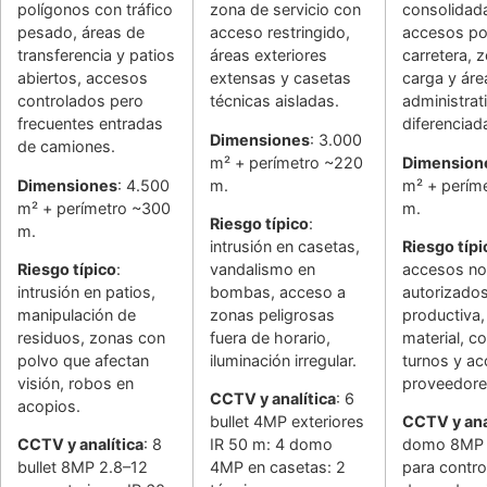
polígonos con tráfico
zona de servicio con
consolidad
pesado, áreas de
acceso restringido,
accesos po
transferencia y patios
áreas exteriores
carretera, 
abiertos, accesos
extensas y casetas
carga y áre
controlados pero
técnicas aisladas.
administrat
frecuentes entradas
diferenciad
Dimensiones
: 3.000
de camiones.
m² + perímetro ~220
Dimension
Dimensiones
: 4.500
m.
m² + perím
m² + perímetro ~300
m.
Riesgo típico
:
m.
intrusión en casetas,
Riesgo típi
Riesgo típico
:
vandalismo en
accesos no
intrusión en patios,
bombas, acceso a
autorizados
manipulación de
zonas peligrosas
productiva,
residuos, zonas con
fuera de horario,
material, co
polvo que afectan
iluminación irregular.
turnos y a
visión, robos en
proveedore
CCTV y analítica
: 6
acopios.
bullet 4MP exteriores
CCTV y ana
CCTV y analítica
: 8
IR 50 m: 4 domo
domo 8MP e
bullet 8MP 2.8–12
4MP en casetas: 2
para contro