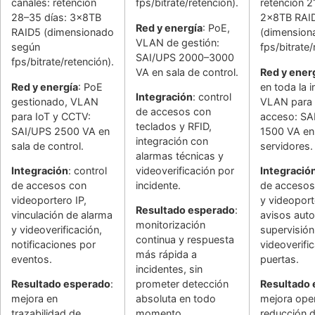
canales: retención
fps/bitrate/retención).
retención 2
28–35 días: 3x8TB
2x8TB RAI
Red y energía
: PoE,
RAID5 (dimensionado
(dimension
VLAN de gestión:
según
fps/bitrate/
SAI/UPS 2000–3000
fps/bitrate/retención).
VA en sala de control.
Red y ener
Red y energía
: PoE
en toda la i
Integración
: control
gestionado, VLAN
VLAN para
de accesos con
para IoT y CCTV:
acceso: SA
teclados y RFID,
SAI/UPS 2500 VA en
1500 VA en
integración con
sala de control.
servidores.
alarmas técnicas y
Integración
: control
videoverificación por
Integració
de accesos con
incidente.
de accesos
videoportero IP,
y videoport
Resultado esperado
:
vinculación de alarma
avisos aut
monitorización
y videoverificación,
supervisión
continua y respuesta
notificaciones por
videoverifi
más rápida a
eventos.
puertas.
incidentes, sin
Resultado esperado
:
prometer detección
Resultado
mejora en
absoluta en todo
mejora oper
trazabilidad de
momento.
reducción 