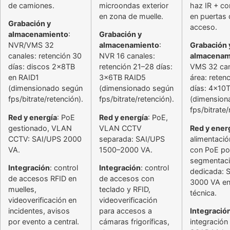
de camiones.
microondas exterior
haz IR + co
en zona de muelle.
en puertas 
Grabación y
acceso.
almacenamiento
:
Grabación y
NVR/VMS 32
almacenamiento
:
Grabación 
canales: retención 30
NVR 16 canales:
almacenam
días: discos 2x8TB
retención 21–28 días:
VMS 32 can
en RAID1
3x6TB RAID5
área: reten
(dimensionado según
(dimensionado según
días: 4x10
fps/bitrate/retención).
fps/bitrate/retención).
(dimension
fps/bitrate/
Red y energía
: PoE
Red y energía
: PoE,
gestionado, VLAN
VLAN CCTV
Red y ener
CCTV: SAI/UPS 2000
separada: SAI/UPS
alimentació
VA.
1500–2000 VA.
con PoE po
segmentac
Integración
: control
Integración
: control
dedicada: 
de accesos RFID en
de accesos con
3000 VA en
muelles,
teclado y RFID,
técnica.
videoverificación en
videoverificación
incidentes, avisos
para accesos a
Integració
por evento a central.
cámaras frigoríficas,
integración