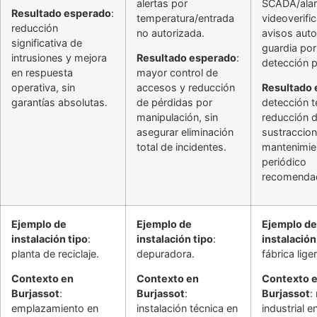
alertas por
SCADA/ala
Resultado esperado
:
temperatura/entrada
videoverifi
reducción
no autorizada.
avisos aut
significativa de
guardia por
intrusiones y mejora
Resultado esperado
:
detección p
en respuesta
mayor control de
operativa, sin
accesos y reducción
Resultado
garantías absolutas.
de pérdidas por
detección 
manipulación, sin
reducción 
asegurar eliminación
sustraccion
total de incidentes.
mantenimie
periódico
recomenda
Ejemplo de
Ejemplo de
Ejemplo de
instalación tipo
:
instalación tipo
:
instalación
planta de reciclaje.
depuradora.
fábrica liger
Contexto en
Contexto en
Contexto 
Burjassot
:
Burjassot
:
Burjassot
:
emplazamiento en
instalación técnica en
industrial e