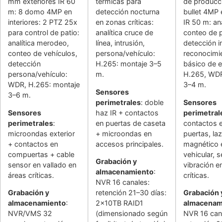
mm exteriores IR 60
térmicas para
de producc
m: 8 domo 4MP en
detección nocturna
bullet 4MP 
interiores: 2 PTZ 25x
en zonas críticas:
IR 50 m: ana
para control de patio:
analítica cruce de
conteo de 
analítica merodeo,
línea, intrusión,
detección i
conteo de vehículos,
persona/vehículo:
reconocimi
detección
H.265: montaje 3–5
básico de 
persona/vehículo:
m.
H.265, WDR
WDR, H.265: montaje
3–4 m.
Sensores
3–6 m.
perimetrales
: doble
Sensores
Sensores
haz IR + contactos
perimetral
perimetrales
:
en puertas de caseta
contactos 
microondas exterior
+ microondas en
puertas, la
+ contactos en
accesos principales.
magnético 
compuertas + cable
vehicular, 
Grabación y
sensor en vallado en
vibración e
almacenamiento
:
áreas críticas.
críticas.
NVR 16 canales:
Grabación y
retención 21–30 días:
Grabación 
almacenamiento
:
2x10TB RAID1
almacenam
NVR/VMS 32
(dimensionado según
NVR 16 can