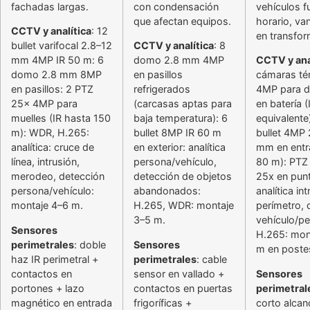
fachadas largas.
con condensación
vehículos f
que afectan equipos.
horario, va
CCTV y analítica
: 12
en transfo
bullet varifocal 2.8–12
CCTV y analítica
: 8
mm 4MP IR 50 m: 6
domo 2.8 mm 4MP
CCTV y ana
domo 2.8 mm 8MP
en pasillos
cámaras té
en pasillos: 2 PTZ
refrigerados
4MP para d
25x 4MP para
(carcasas aptas para
en batería (
muelles (IR hasta 150
baja temperatura): 6
equivalente
m): WDR, H.265:
bullet 8MP IR 60 m
bullet 4MP 
analítica: cruce de
en exterior: analítica
mm en entr
línea, intrusión,
persona/vehículo,
80 m): PTZ
merodeo, detección
detección de objetos
25x en punt
persona/vehículo:
abandonados:
analítica in
montaje 4–6 m.
H.265, WDR: montaje
perímetro, 
3–5 m.
vehículo/pe
Sensores
H.265: mon
perimetrales
: doble
Sensores
m en poste
haz IR perimetral +
perimetrales
: cable
contactos en
sensor en vallado +
Sensores
portones + lazo
contactos en puertas
perimetral
magnético en entrada
frigoríficas +
corto alcan