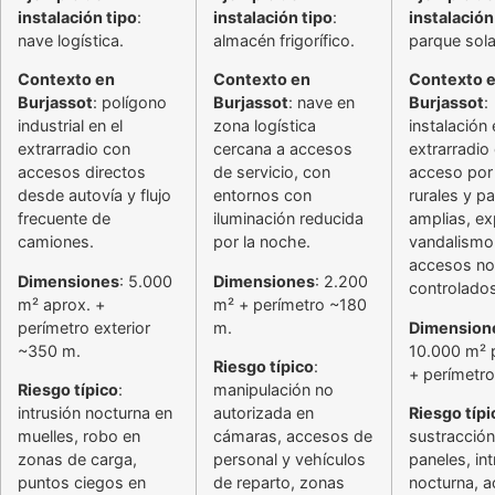
instalación tipo
:
instalación tipo
:
instalación
nave logística.
almacén frigorífico.
parque sola
Contexto en
Contexto en
Contexto 
Burjassot
: polígono
Burjassot
: nave en
Burjassot
:
industrial en el
zona logística
instalación 
extrarradio con
cercana a accesos
extrarradio
accesos directos
de servicio, con
acceso por
desde autovía y flujo
entornos con
rurales y p
frecuente de
iluminación reducida
amplias, ex
camiones.
por la noche.
vandalismo
accesos no
Dimensiones
: 5.000
Dimensiones
: 2.200
controlados
m² aprox. +
m² + perímetro ~180
perímetro exterior
m.
Dimension
~350 m.
10.000 m² 
Riesgo típico
:
+ perímetr
Riesgo típico
:
manipulación no
intrusión nocturna en
autorizada en
Riesgo típi
muelles, robo en
cámaras, accesos de
sustracción
zonas de carga,
personal y vehículos
paneles, int
puntos ciegos en
de reparto, zonas
nocturna, 