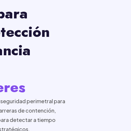
para
etección
ancia
eres
seguridad perimetral para
barreras de contención,
 para detectar a tiempo
stratégicos.