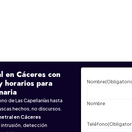
l en Cáceres con
y horarios para
Nombre
(Obligatori
naria
ono de Las Capellanías hasta
Nombre
uscas hechos, no discursos.
metral en Cáceres
Teléfono
(Obligator
intrusión, detección