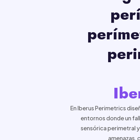
per
perímet
peri
Ibe
En Iberus Perimetrics di
entornos donde un fall
sensórica perimetral y
amenazas, c