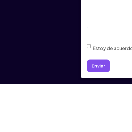
Consentimiento
(Ob
Estoy de acuerdo 