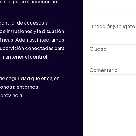
anticiparse a accesos no
 control de accesos y
Dirección
(Obligato
de intrusiones y la disuasión
 fincas. Además, integramos
supervisión conectadas para
Ciudad
 mantener el control
Comentario
 de seguridad que encajen
ndonos a entornos
 provincia.