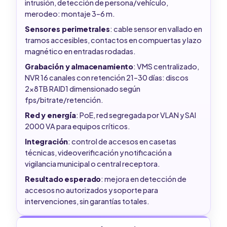
intrusión, detección de persona/vehículo,
merodeo: montaje 3–6 m.
Sensores perimetrales
: cable sensor en vallado en
tramos accesibles, contactos en compuertas y lazo
magnético en entradas rodadas.
Grabación y almacenamiento
: VMS centralizado,
NVR 16 canales con retención 21–30 días: discos
2x8TB RAID1 dimensionado según
fps/bitrate/retención.
Red y energía
: PoE, red segregada por VLAN y SAI
2000 VA para equipos críticos.
Integración
: control de accesos en casetas
técnicas, videoverificación y notificación a
vigilancia municipal o central receptora.
Resultado esperado
: mejora en detección de
accesos no autorizados y soporte para
intervenciones, sin garantías totales.