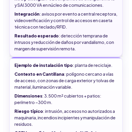
y SAI 3000 VA en núcleo de comunicaciones.
Integración
: avisos por evento a central receptora,
videoverificación y control de accesos en caseta
técnica con teclado/RFID.
Resultado esperado
: detección temprana de
intrusos y reducción de daños por vandalismo, con
margen de supervisión remota.
Ejemplo de instalación tipo
: planta de reciclaje.
Contexto en Cantillana
: polígono cercano a vías
de acceso, con zonas de carga exterior y tolvas de
material, iluminación variable.
Dimensiones
: 3.500 m² cubiertos + patios:
perímetro ~300 m.
Riesgo típico
: intrusión, accesos no autorizados a
maquinaria, incendios incipientes y manipulación de
residuos.