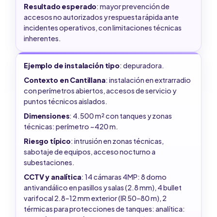
Resultado esperado
: mayor prevención de
accesos no autorizados y respuesta rápida ante
incidentes operativos, con limitaciones técnicas
inherentes.
Ejemplo de instalación tipo
: depuradora.
Contexto en Cantillana
: instalación en extrarradio
con perímetros abiertos, accesos de servicio y
puntos técnicos aislados.
Dimensiones
: 4.500 m² con tanques y zonas
técnicas: perímetro ~420 m.
Riesgo típico
: intrusión en zonas técnicas,
sabotaje de equipos, acceso nocturno a
subestaciones.
CCTV y analítica
: 14 cámaras 4MP: 8 domo
antivandálico en pasillos y salas (2.8 mm), 4 bullet
varifocal 2.8–12 mm exterior (IR 50–80 m), 2
térmicas para protecciones de tanques: analítica: