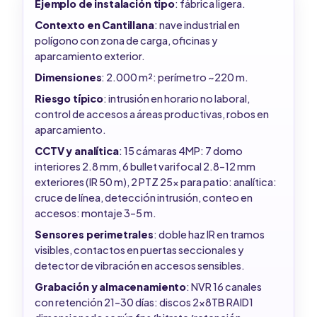
Ejemplo de instalación tipo
: fábrica ligera.
Contexto en Cantillana
: nave industrial en
polígono con zona de carga, oficinas y
aparcamiento exterior.
Dimensiones
: 2.000 m²: perímetro ~220 m.
Riesgo típico
: intrusión en horario no laboral,
control de accesos a áreas productivas, robos en
aparcamiento.
CCTV y analítica
: 15 cámaras 4MP: 7 domo
interiores 2.8 mm, 6 bullet varifocal 2.8–12 mm
exteriores (IR 50 m), 2 PTZ 25x para patio: analítica:
cruce de línea, detección intrusión, conteo en
accesos: montaje 3–5 m.
Sensores perimetrales
: doble haz IR en tramos
visibles, contactos en puertas seccionales y
detector de vibración en accesos sensibles.
Grabación y almacenamiento
: NVR 16 canales
con retención 21–30 días: discos 2x8TB RAID1