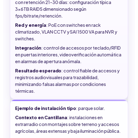
con retención 21–30 días: configuración típica
3x6TB RAID5 dimensionado según
fps/bitrate/retención.
Red y energía
: PoE con switches en rack
climatizado, VLAN CCTV y SAI 1500 VA para NVR y
switches.
Integración
: control de accesos por teclado/RFID
en puertas interiores, videoverificación automática
en alarmas de apertura anómala.
Resultado esperado
: control fiable de accesos y
registros audiovisuales para trazabilidad,
minimizando falsas alarmas por condiciones
térmicas.
Ejemplo de instalación tipo
: parque solar.
Contexto en Cantillana
: instalaciones en
extrarradio con montajes sobre terreno y accesos
agrícolas, áreas extensas y baja iluminación pública.