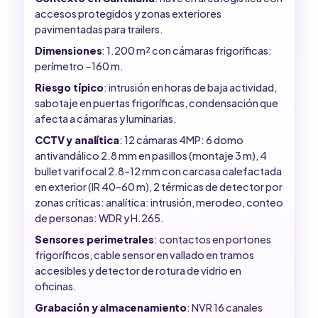
accesos protegidos y zonas exteriores
pavimentadas para trailers.
Dimensiones
: 1.200 m² con cámaras frigoríficas:
perímetro ~160 m.
Riesgo típico
: intrusión en horas de baja actividad,
sabotaje en puertas frigoríficas, condensación que
afecta a cámaras y luminarias.
CCTV y analítica
: 12 cámaras 4MP: 6 domo
antivandálico 2.8 mm en pasillos (montaje 3 m), 4
bullet varifocal 2.8–12 mm con carcasa calefactada
en exterior (IR 40–60 m), 2 térmicas de detector por
zonas críticas: analítica: intrusión, merodeo, conteo
de personas: WDR y H.265.
Sensores perimetrales
: contactos en portones
frigoríficos, cable sensor en vallado en tramos
accesibles y detector de rotura de vidrio en
oficinas.
Grabación y almacenamiento
: NVR 16 canales