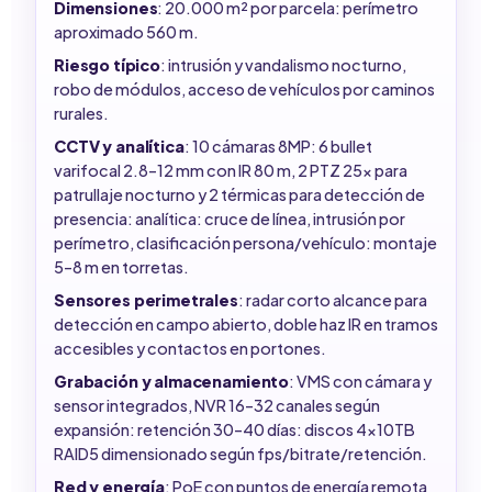
Dimensiones
: 20.000 m² por parcela: perímetro
aproximado 560 m.
Riesgo típico
: intrusión y vandalismo nocturno,
robo de módulos, acceso de vehículos por caminos
rurales.
CCTV y analítica
: 10 cámaras 8MP: 6 bullet
varifocal 2.8–12 mm con IR 80 m, 2 PTZ 25x para
patrullaje nocturno y 2 térmicas para detección de
presencia: analítica: cruce de línea, intrusión por
perímetro, clasificación persona/vehículo: montaje
5–8 m en torretas.
Sensores perimetrales
: radar corto alcance para
detección en campo abierto, doble haz IR en tramos
accesibles y contactos en portones.
Grabación y almacenamiento
: VMS con cámara y
sensor integrados, NVR 16–32 canales según
expansión: retención 30–40 días: discos 4x10TB
RAID5 dimensionado según fps/bitrate/retención.
Red y energía
: PoE con puntos de energía remota