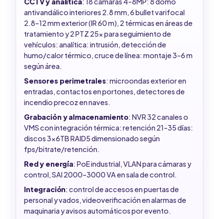
CCTV y analítica
: 18 cámaras 4–8MP: 8 domo
antivandálico interiores 2.8 mm, 6 bullet varifocal
2.8–12 mm exterior (IR 60 m), 2 térmicas en áreas de
tratamiento y 2 PTZ 25x para seguimiento de
vehículos: analítica: intrusión, detección de
humo/calor térmico, cruce de línea: montaje 3–6 m
según área.
Sensores perimetrales
: microondas exterior en
entradas, contactos en portones, detectores de
incendio precoz en naves.
Grabación y almacenamiento
: NVR 32 canales o
VMS con integración térmica: retención 21–35 días:
discos 3x6TB RAID5 dimensionado según
fps/bitrate/retención.
Red y energía
: PoE industrial, VLAN para cámaras y
control, SAI 2000–3000 VA en sala de control.
Integración
: control de accesos en puertas de
personal y vados, videoverificación en alarmas de
maquinaria y avisos automáticos por evento.