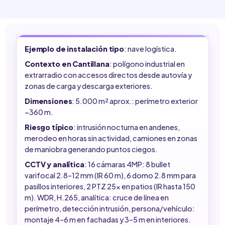
Ejemplo de instalación tipo
: nave logística.
Contexto en Cantillana
: polígono industrial en
extrarradio con accesos directos desde autovía y
zonas de carga y descarga exteriores.
Dimensiones
: 5.000 m² aprox.: perímetro exterior
~360 m.
Riesgo típico
: intrusión nocturna en andenes,
merodeo en horas sin actividad, camiones en zonas
de maniobra generando puntos ciegos.
CCTV y analítica
: 16 cámaras 4MP: 8 bullet
varifocal 2.8–12 mm (IR 60 m), 6 domo 2.8 mm para
pasillos interiores, 2 PTZ 25x en patios (IR hasta 150
m). WDR, H.265, analítica: cruce de línea en
perímetro, detección intrusión, persona/vehículo:
montaje 4–6 m en fachadas y 3–5 m en interiores.