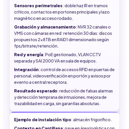
Sensores perimetrales
: doble haz IR en tramos
críticos, contactos en portones principales y lazo
magnético en acceso rodado.
Grabación y almacenamiento
: NVR 32 canales o
VMS con cámaras en red: retención 30 días: discos
propuestos 2x8TB en RAID1 dimensionado según
fps/bitrate/retención.
Red y energía
: PoE gestionado, VLAN CCTV
separada y SAI 2000 VA en sala de equipos.
Integración
: control de accesos RFID en puertas de
personal, videoverificación en portón y avisos por
evento a central receptora.
Resultado esperado
: reducción de falsas alarmas
y detección temprana de intrusiones, mejora de
trazabilidad en carga, sin garantías absolutas.
Ejemplo de instalación tipo
: almacén frigorífico.
Contexto en Cantillana
: nave en área logística con