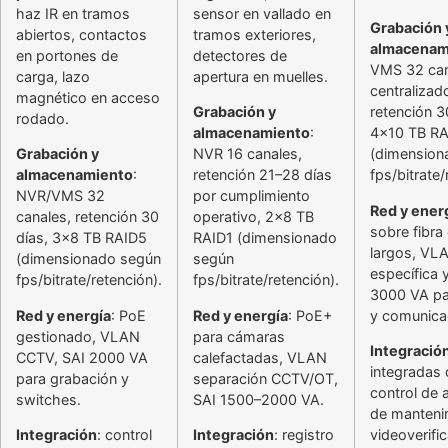
haz IR en tramos
sensor en vallado en
Grabación 
abiertos, contactos
tramos exteriores,
almacenam
en portones de
detectores de
VMS 32 can
carga, lazo
apertura en muelles.
centralizad
magnético en acceso
Grabación y
retención 3
rodado.
almacenamiento
:
4x10 TB R
Grabación y
NVR 16 canales,
(dimension
almacenamiento
:
retención 21–28 días
fps/bitrate/
NVR/VMS 32
por cumplimiento
Red y ener
canales, retención 30
operativo, 2x8 TB
sobre fibra
días, 3x8 TB RAID5
RAID1 (dimensionado
largos, VL
(dimensionado según
según
específica 
fps/bitrate/retención).
fps/bitrate/retención).
3000 VA p
Red y energía
: PoE
Red y energía
: PoE+
y comunica
gestionado, VLAN
para cámaras
Integració
CCTV, SAI 2000 VA
calefactadas, VLAN
integradas
para grabación y
separación CCTV/OT,
control de
switches.
SAI 1500–2000 VA.
de manteni
Integración
: control
Integración
: registro
videoverifi