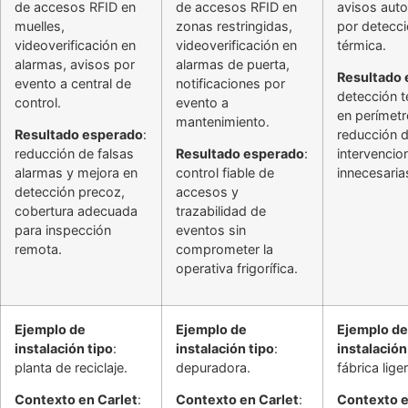
de accesos RFID en
de accesos RFID en
avisos aut
muelles,
zonas restringidas,
por detecc
videoverificación en
videoverificación en
térmica.
alarmas, avisos por
alarmas de puerta,
Resultado
evento a central de
notificaciones por
detección 
control.
evento a
en perímetr
mantenimiento.
Resultado esperado
:
reducción 
reducción de falsas
Resultado esperado
:
intervencio
alarmas y mejora en
control fiable de
innecesaria
detección precoz,
accesos y
cobertura adecuada
trazabilidad de
para inspección
eventos sin
remota.
comprometer la
operativa frigorífica.
Ejemplo de
Ejemplo de
Ejemplo de
instalación tipo
:
instalación tipo
:
instalación
planta de reciclaje.
depuradora.
fábrica liger
Contexto en Carlet
:
Contexto en Carlet
:
Contexto e