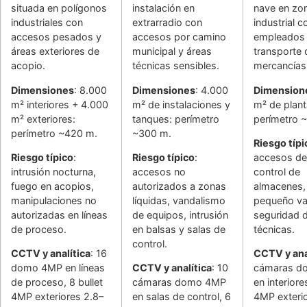
situada en polígonos
instalación en
nave en zo
industriales con
extrarradio con
industrial c
accesos pesados y
accesos por camino
empleados
áreas exteriores de
municipal y áreas
transporte 
acopio.
técnicas sensibles.
mercancías
Dimensiones
: 8.000
Dimensiones
: 4.000
Dimension
m² interiores + 4.000
m² de instalaciones y
m² de plant
m² exteriores:
tanques: perímetro
perímetro 
perímetro ~420 m.
~300 m.
Riesgo típi
Riesgo típico
:
Riesgo típico
:
accesos de
intrusión nocturna,
accesos no
control de
fuego en acopios,
autorizados a zonas
almacenes,
manipulaciones no
líquidas, vandalismo
pequeño va
autorizadas en líneas
de equipos, intrusión
seguridad 
de proceso.
en balsas y salas de
técnicas.
control.
CCTV y analítica
: 16
CCTV y ana
domo 4MP en líneas
CCTV y analítica
: 10
cámaras d
de proceso, 8 bullet
cámaras domo 4MP
en interiore
4MP exteriores 2.8–
en salas de control, 6
4MP exteri