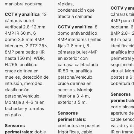
maniobra nocturna.
rápidas,
CCTV y ana
condensación que
CCTV y analítica
: 12
cámaras té
afecta a cámaras.
cámaras bullet
4MP para d
varifocal 2.8–12 mm
CCTV y analítica
: 8
nocturna, 6 
4MP IR 60 m, 6
domo antivandálico
8MP 2.8–1
domo 2.8 mm 4MP
4MP interiores (lentes
80 m para
interiores, 2 PTZ 25x
fijas 2.8 mm), 6
identificaci
8MP para patios (IR
cámaras bullet 4MP
analítica in
hasta 150 m). WDR,
en exterior con
perimetral 
H.265, analítica:
carcasa calefactada
seguimient
cruce de línea en
IR 50 m, analítica
virtual. Mon
muelles, detección de
persona/vehículo,
postes a 6
intrusión, merodeo,
cruce de línea en
cobertura de
clasificación
accesos. Montaje
Sensores
persona/vehículo.
interior a 3–4 m,
perimetral
Montaje a 4–6 m en
exterior a 5 m.
corto alcan
fachadas y torretas
Sensores
apertura de
en patio.
perimetrales
:
cable senso
Sensores
contactos en puertas
vallado y d
perimetrales
: doble
frigoríficas, cable
IR en tramos