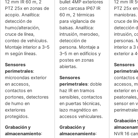
12 mm IR 60 m, 2
bullet 4MP exteriores
12 mm IR 5
PTZ 25x en zonas de
con carcasa IP67 IR
PTZ 25x en
acopio. Analítica:
60 m, 2 térmicas
maniobras. 
detección de
para vigilancia de
cruce de lín
humo/alteración,
balsas. Analítica:
detección 
cruce de línea,
intrusión, merodeo,
intrusión, 
conteo de vehículos.
detección de
personas. 
Montaje interior a 3–5
persona. Montaje a
interior a 3
m según líneas.
3–5 m en edificios y
exterior a 
postes en zonas
Sensores
Sensores
abiertas.
perimetrales
:
perimetral
microondas exterior
Sensores
contactos 
en accesos,
perimetrales
: doble
accesos, m
contactos en
haz IR en tramos
exterior en
portones, detectores
sensibles, contactos
peatonales,
de humo en
en puertas técnicas,
sensor en v
exteriores
lazo magnético en
perimetrale
protegidos.
accesos vehiculares.
Grabación 
Grabación y
Grabación y
almacenam
almacenamiento
:
almacenamiento
:
NVR 16 can