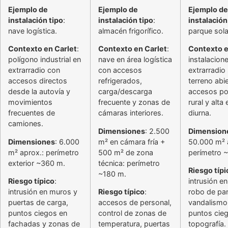
Ejemplo de
Ejemplo de
Ejemplo de
instalación tipo
:
instalación tipo
:
instalación
nave logística.
almacén frigorífico.
parque sola
Contexto en Carlet
:
Contexto en Carlet
:
Contexto e
polígono industrial en
nave en área logística
instalacion
extrarradio con
con accesos
extrarradio
accesos directos
refrigerados,
terreno abi
desde la autovía y
carga/descarga
accesos po
movimientos
frecuente y zonas de
rural y alta
frecuentes de
cámaras interiores.
diurna.
camiones.
Dimensiones
: 2.500
Dimension
Dimensiones
: 6.000
m² en cámara fría +
50.000 m² 
m² aprox.: perímetro
500 m² de zona
perímetro 
exterior ~360 m.
técnica: perímetro
Riesgo típi
~180 m.
Riesgo típico
:
intrusión e
intrusión en muros y
Riesgo típico
:
robo de pan
puertas de carga,
accesos de personal,
vandalismo
puntos ciegos en
control de zonas de
puntos cie
fachadas y zonas de
temperatura, puertas
topografía.