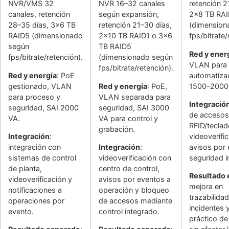
NVR/VMS 32
NVR 16–32 canales
retención 2
canales, retención
según expansión,
2x8 TB RAI
28–35 días, 3x6 TB
retención 21–30 días,
(dimension
RAID5 (dimensionado
2x10 TB RAID1 o 3x6
fps/bitrate/
según
TB RAID5
Red y ener
fps/bitrate/retención).
(dimensionado según
VLAN para
fps/bitrate/retención).
Red y energía
: PoE
automatizac
gestionado, VLAN
Red y energía
: PoE,
1500–2000
para proceso y
VLAN separada para
Integració
seguridad, SAI 2000
seguridad, SAI 3000
de accesos
VA.
VA para control y
RFID/teclad
grabación.
Integración
:
videoverifi
integración con
Integración
:
avisos por 
sistemas de control
videoverificación con
seguridad i
de planta,
centro de control,
Resultado
videoverificación y
avisos por eventos a
mejora en
notificaciones a
operación y bloqueo
trazabilida
operaciones por
de accesos mediante
incidentes 
evento.
control integrado.
práctico d