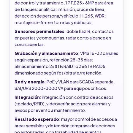
de control y tratamiento, 1 PTZ 25x 8MP para área
de tanques: analítica: intrusión, cruce de línea,
detección de persona/vehículo: H.265, WDR:
montaje a 3–6 m en torretas y edificios.
Sensores perimetrales
: doble haz IR, contactos
en puertas y compuertas, radar corto alcance en
zonas abiertas.
Grabación y almacenamiento
: VMS 16–32 canales
según expansión, retención 28–35 días:
almacenamiento 2x8TB RAID1 o 3x6TB RAID5,
dimensionado según fps/bitrate/retención.
Red y energía
: PoE y VLAN para SCADA separada,
SAI/UPS 2000–3000 VA para equipos críticos.
Integración
: integración con control de accesos
(teclado/RFID), videoverificación para alarmas y
avisos por evento a mantenimiento.
Resultado esperado
: mayor control de accesos a
áreas sensibles y detección temprana de acciones
no autorizadas, con trazabilidad de eventos.