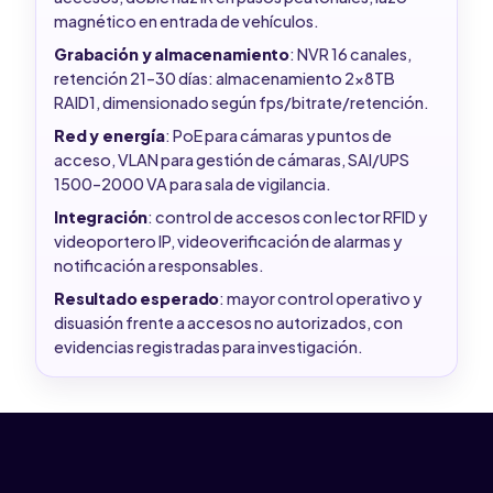
magnético en entrada de vehículos.
Grabación y almacenamiento
: NVR 16 canales,
retención 21–30 días: almacenamiento 2x8TB
RAID1, dimensionado según fps/bitrate/retención.
Red y energía
: PoE para cámaras y puntos de
acceso, VLAN para gestión de cámaras, SAI/UPS
1500–2000 VA para sala de vigilancia.
Integración
: control de accesos con lector RFID y
videoportero IP, videoverificación de alarmas y
notificación a responsables.
Resultado esperado
: mayor control operativo y
disuasión frente a accesos no autorizados, con
evidencias registradas para investigación.