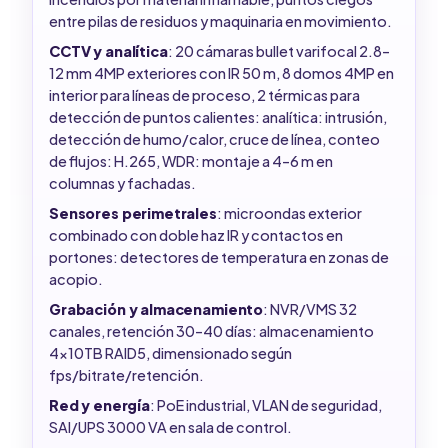
entre pilas de residuos y maquinaria en movimiento.
CCTV y analítica
: 20 cámaras bullet varifocal 2.8–
12 mm 4MP exteriores con IR 50 m, 8 domos 4MP en
interior para líneas de proceso, 2 térmicas para
detección de puntos calientes: analítica: intrusión,
detección de humo/calor, cruce de línea, conteo
de flujos: H.265, WDR: montaje a 4–6 m en
columnas y fachadas.
Sensores perimetrales
: microondas exterior
combinado con doble haz IR y contactos en
portones: detectores de temperatura en zonas de
acopio.
Grabación y almacenamiento
: NVR/VMS 32
canales, retención 30–40 días: almacenamiento
4x10TB RAID5, dimensionado según
fps/bitrate/retención.
Red y energía
: PoE industrial, VLAN de seguridad,
SAI/UPS 3000 VA en sala de control.