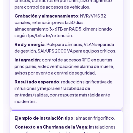
críticos, contactos en portones, lazo magnético
para control de accesos de vehículos.
Grabación y almacenamiento
: NVR/VMS 32
canales, retención prevista 30 días:
almacenamiento 3x6TB en RAID5, dimensionado
según fps/bitrate/retención.
Red y energía
: PoE para cámaras, VLAN separada
de gestión, SAI/UPS 2000 VA para equipos críticos.
Integración
: control de accesos RFID en puertas
principales, videoverificación en alarma de muelle,
avisos por evento a central de seguridad.
Resultado esperado
: reducción significativa de
intrusiones y mejora en trazabilidad de
entradas/salidas, con respuesta más rápida ante
incidentes.
Ejemplo de instalación tipo
: almacén frigorífico.
Contexto en Churriana de la Vega
: instalaciones