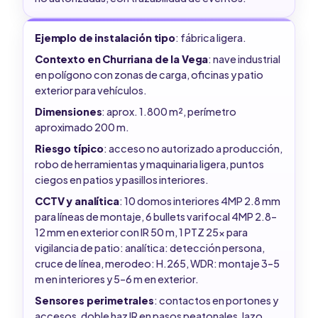
Ejemplo de instalación tipo
: fábrica ligera.
Contexto en Churriana de la Vega
: nave industrial
en polígono con zonas de carga, oficinas y patio
exterior para vehículos.
Dimensiones
: aprox. 1.800 m², perímetro
aproximado 200 m.
Riesgo típico
: acceso no autorizado a producción,
robo de herramientas y maquinaria ligera, puntos
ciegos en patios y pasillos interiores.
CCTV y analítica
: 10 domos interiores 4MP 2.8 mm
para líneas de montaje, 6 bullets varifocal 4MP 2.8–
12 mm en exterior con IR 50 m, 1 PTZ 25x para
vigilancia de patio: analítica: detección persona,
cruce de línea, merodeo: H.265, WDR: montaje 3–5
m en interiores y 5–6 m en exterior.
Sensores perimetrales
: contactos en portones y
accesos, doble haz IR en pasos peatonales, lazo