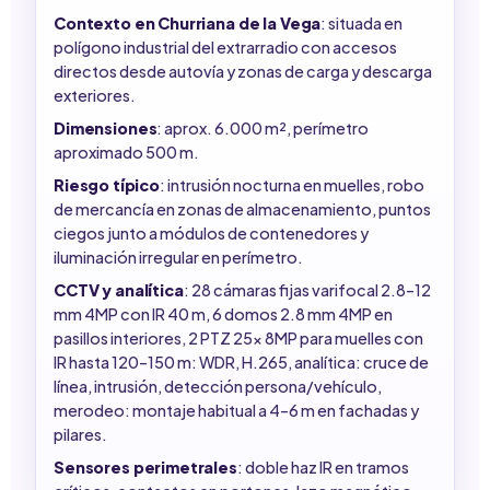
Contexto en Churriana de la Vega
: situada en
polígono industrial del extrarradio con accesos
directos desde autovía y zonas de carga y descarga
exteriores.
Dimensiones
: aprox. 6.000 m², perímetro
aproximado 500 m.
Riesgo típico
: intrusión nocturna en muelles, robo
de mercancía en zonas de almacenamiento, puntos
ciegos junto a módulos de contenedores y
iluminación irregular en perímetro.
CCTV y analítica
: 28 cámaras fijas varifocal 2.8–12
mm 4MP con IR 40 m, 6 domos 2.8 mm 4MP en
pasillos interiores, 2 PTZ 25x 8MP para muelles con
IR hasta 120–150 m: WDR, H.265, analítica: cruce de
línea, intrusión, detección persona/vehículo,
merodeo: montaje habitual a 4–6 m en fachadas y
pilares.
Sensores perimetrales
: doble haz IR en tramos