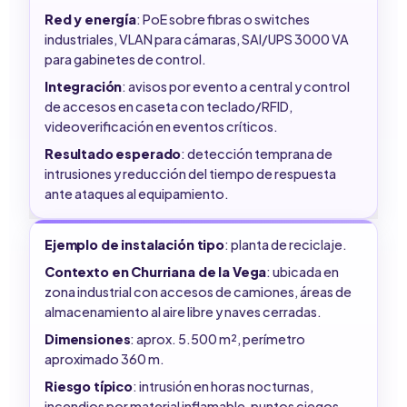
Red y energía
: PoE sobre fibras o switches
industriales, VLAN para cámaras, SAI/UPS 3000 VA
para gabinetes de control.
Integración
: avisos por evento a central y control
de accesos en caseta con teclado/RFID,
videoverificación en eventos críticos.
Resultado esperado
: detección temprana de
intrusiones y reducción del tiempo de respuesta
ante ataques al equipamiento.
Ejemplo de instalación tipo
: planta de reciclaje.
Contexto en Churriana de la Vega
: ubicada en
zona industrial con accesos de camiones, áreas de
almacenamiento al aire libre y naves cerradas.
Dimensiones
: aprox. 5.500 m², perímetro
aproximado 360 m.
Riesgo típico
: intrusión en horas nocturnas,
incendios por material inflamable, puntos ciegos