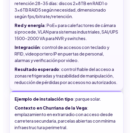
retención 28–35 días: discos 2x8TB en RAID1 o
3x6TB RAID5 según necesidad, dimensionado
según fps/bitrate/retención.
Red y energía
: PoE+ para calefactores de cámara
si procede, VLAN para sistemas industriales, SAI/UPS
1500–2000 VA para NVR y switches.
Integración
: control de accesos con teclado y
RFID, videoportero IP en puertas de personal,
alarmas y verificación por video.
Resultado esperado
: control fiable del acceso a
zonas refrigeradas y trazabilidad de manipulación,
reducción de pérdidas por accesos no autorizados.
Ejemplo de instalación tipo
: parque solar.
Contexto en Churriana de la Vega
:
emplazamiento en extrarradio con acceso desde
carretera secundaria, parcelas abiertas con mínima
infraestructura perimetral.