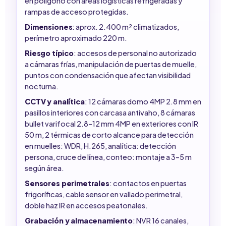
en polígono con áreas logísticas refrigeradas y
rampas de acceso protegidas.
Dimensiones
: aprox. 2.400 m² climatizados,
perímetro aproximado 220 m.
Riesgo típico
: accesos de personal no autorizado
a cámaras frías, manipulación de puertas de muelle,
puntos con condensación que afectan visibilidad
nocturna.
CCTV y analítica
: 12 cámaras domo 4MP 2.8 mm en
pasillos interiores con carcasa antivaho, 8 cámaras
bullet varifocal 2.8–12 mm 4MP en exteriores con IR
50 m, 2 térmicas de corto alcance para detección
en muelles: WDR, H.265, analítica: detección
persona, cruce de línea, conteo: montaje a 3–5 m
según área.
Sensores perimetrales
: contactos en puertas
frigoríficas, cable sensor en vallado perimetral,
doble haz IR en accesos peatonales.
Grabación y almacenamiento
: NVR 16 canales,