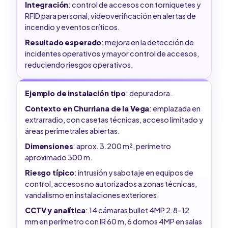
Integración
: control de accesos con torniquetes y
RFID para personal, videoverificación en alertas de
incendio y eventos críticos.
Resultado esperado
: mejora en la detección de
incidentes operativos y mayor control de accesos,
reduciendo riesgos operativos.
Ejemplo de instalación tipo
: depuradora.
Contexto en Churriana de la Vega
: emplazada en
extrarradio, con casetas técnicas, acceso limitado y
áreas perimetrales abiertas.
Dimensiones
: aprox. 3.200 m², perímetro
aproximado 300 m.
Riesgo típico
: intrusión y sabotaje en equipos de
control, accesos no autorizados a zonas técnicas,
vandalismo en instalaciones exteriores.
CCTV y analítica
: 14 cámaras bullet 4MP 2.8–12
mm en perímetro con IR 60 m, 6 domos 4MP en salas