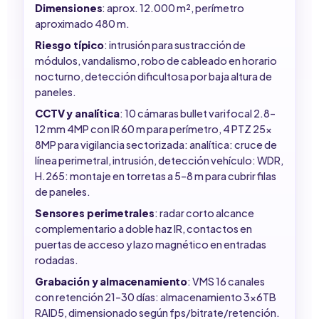
Dimensiones
: aprox. 12.000 m², perímetro
aproximado 480 m.
Riesgo típico
: intrusión para sustracción de
módulos, vandalismo, robo de cableado en horario
nocturno, detección dificultosa por baja altura de
paneles.
CCTV y analítica
: 10 cámaras bullet varifocal 2.8–
12 mm 4MP con IR 60 m para perímetro, 4 PTZ 25x
8MP para vigilancia sectorizada: analítica: cruce de
línea perimetral, intrusión, detección vehículo: WDR,
H.265: montaje en torretas a 5–8 m para cubrir filas
de paneles.
Sensores perimetrales
: radar corto alcance
complementario a doble haz IR, contactos en
puertas de acceso y lazo magnético en entradas
rodadas.
Grabación y almacenamiento
: VMS 16 canales
con retención 21–30 días: almacenamiento 3x6TB
RAID5, dimensionado según fps/bitrate/retención.