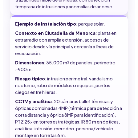
temprana de intrusiones y anomalías de acceso.
Ejemplo de instalación tipo
: parque solar.
Contexto en Ciutadella de Menorca
: planta en
extrarradio con amplia extensión, accesos de
servicio desde vía principal y cercanía a líneas de
evacuación.
Dimensiones
: 35.000 m² de paneles, perímetro
~900 m.
Riesgo típico
: intrusión perimetral, vandalismo
nocturno, robo de módulos o equipos, puntos
ciegos entre hileras.
CCTV y analítica
: 20 cámaras bullet térmicas y
ópticas combinadas 4MP (térmica para detección a
corta distancia y óptica 8MP para identificación),
PTZ 25x en torres estratégicas: IR 80 m en ópticas,
analítica: intrusión, merodeo, persona/vehículo,
montaje en torretas 6 m.