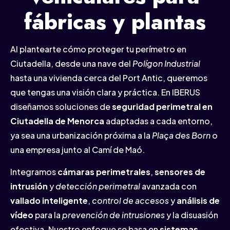
fábricas y plantas
Al plantearte cómo proteger tu perímetro en
Ciutadella, desde una nave del
Polígon Industrial
hasta una vivienda cerca del Port Antic, queremos
que tengas una visión clara y práctica. En IBERUS
diseñamos soluciones de
seguridad perimetral en
Ciutadella de Menorca
adaptadas a cada entorno,
ya sea una urbanización próxima a la
Plaça des Born
o
una empresa junto al Camí de Maó.
Integramos
cámaras perimetrales
,
sensores de
intrusión
y
detección perimetral
avanzada con
vallado inteligente
,
control de accesos
y
análisis de
vídeo
para la
prevención de intrusiones
y la disuasión
efectiva. Nuestro enfoque se basa en
sistemas