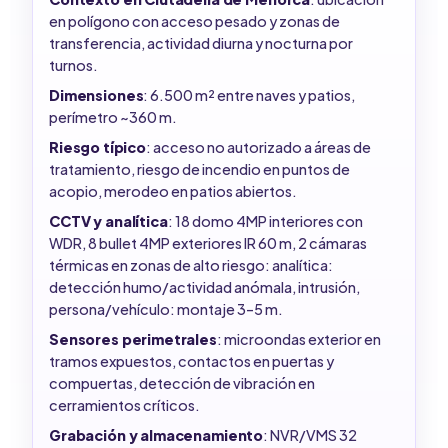
en polígono con acceso pesado y zonas de
transferencia, actividad diurna y nocturna por
turnos.
Dimensiones
: 6.500 m² entre naves y patios,
perímetro ~360 m.
Riesgo típico
: acceso no autorizado a áreas de
tratamiento, riesgo de incendio en puntos de
acopio, merodeo en patios abiertos.
CCTV y analítica
: 18 domo 4MP interiores con
WDR, 8 bullet 4MP exteriores IR 60 m, 2 cámaras
térmicas en zonas de alto riesgo: analítica:
detección humo/actividad anómala, intrusión,
persona/vehículo: montaje 3–5 m.
Sensores perimetrales
: microondas exterior en
tramos expuestos, contactos en puertas y
compuertas, detección de vibración en
cerramientos críticos.
Grabación y almacenamiento
: NVR/VMS 32