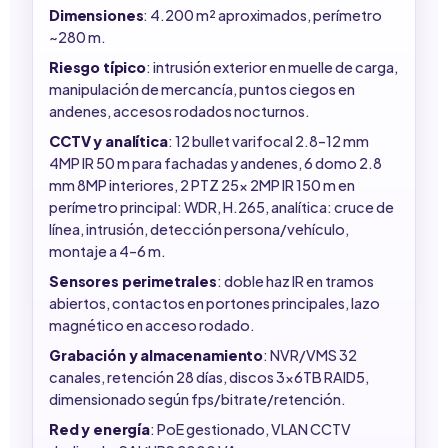
Dimensiones
: 4.200 m² aproximados, perímetro
~280 m.
Riesgo típico
: intrusión exterior en muelle de carga,
manipulación de mercancía, puntos ciegos en
andenes, accesos rodados nocturnos.
CCTV y analítica
: 12 bullet varifocal 2.8–12 mm
4MP IR 50 m para fachadas y andenes, 6 domo 2.8
mm 8MP interiores, 2 PTZ 25x 2MP IR 150 m en
perímetro principal: WDR, H.265, analítica: cruce de
línea, intrusión, detección persona/vehículo,
montaje a 4–6 m.
Sensores perimetrales
: doble haz IR en tramos
abiertos, contactos en portones principales, lazo
magnético en acceso rodado.
Grabación y almacenamiento
: NVR/VMS 32
canales, retención 28 días, discos 3x6TB RAID5,
dimensionado según fps/bitrate/retención.
Red y energía
: PoE gestionado, VLAN CCTV