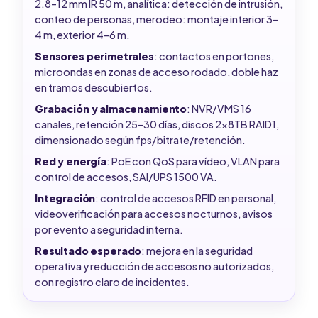
2.8–12 mm IR 50 m, analítica: detección de intrusión,
conteo de personas, merodeo: montaje interior 3–
4 m, exterior 4–6 m.
Sensores perimetrales
: contactos en portones,
microondas en zonas de acceso rodado, doble haz
en tramos descubiertos.
Grabación y almacenamiento
: NVR/VMS 16
canales, retención 25–30 días, discos 2x8TB RAID1,
dimensionado según fps/bitrate/retención.
Red y energía
: PoE con QoS para vídeo, VLAN para
control de accesos, SAI/UPS 1500 VA.
Integración
: control de accesos RFID en personal,
videoverificación para accesos nocturnos, avisos
por evento a seguridad interna.
Resultado esperado
: mejora en la seguridad
operativa y reducción de accesos no autorizados,
con registro claro de incidentes.