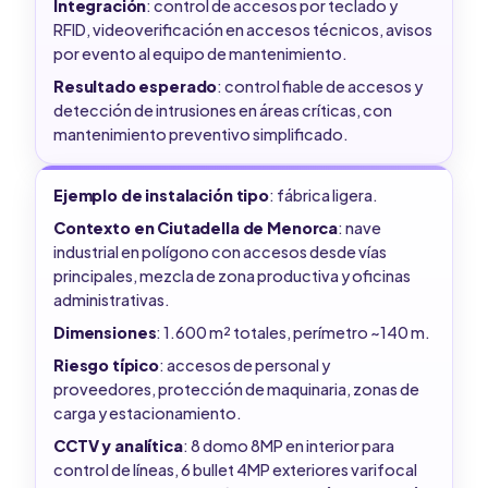
Integración
: control de accesos por teclado y
RFID, videoverificación en accesos técnicos, avisos
por evento al equipo de mantenimiento.
Resultado esperado
: control fiable de accesos y
detección de intrusiones en áreas críticas, con
mantenimiento preventivo simplificado.
Ejemplo de instalación tipo
: fábrica ligera.
Contexto en Ciutadella de Menorca
: nave
industrial en polígono con accesos desde vías
principales, mezcla de zona productiva y oficinas
administrativas.
Dimensiones
: 1.600 m² totales, perímetro ~140 m.
Riesgo típico
: accesos de personal y
proveedores, protección de maquinaria, zonas de
carga y estacionamiento.
CCTV y analítica
: 8 domo 8MP en interior para
control de líneas, 6 bullet 4MP exteriores varifocal