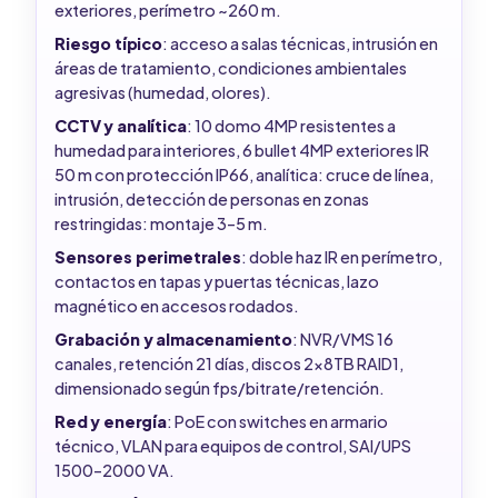
exteriores, perímetro ~260 m.
Riesgo típico
: acceso a salas técnicas, intrusión en
áreas de tratamiento, condiciones ambientales
agresivas (humedad, olores).
CCTV y analítica
: 10 domo 4MP resistentes a
humedad para interiores, 6 bullet 4MP exteriores IR
50 m con protección IP66, analítica: cruce de línea,
intrusión, detección de personas en zonas
restringidas: montaje 3–5 m.
Sensores perimetrales
: doble haz IR en perímetro,
contactos en tapas y puertas técnicas, lazo
magnético en accesos rodados.
Grabación y almacenamiento
: NVR/VMS 16
canales, retención 21 días, discos 2x8TB RAID1,
dimensionado según fps/bitrate/retención.
Red y energía
: PoE con switches en armario
técnico, VLAN para equipos de control, SAI/UPS
1500–2000 VA.