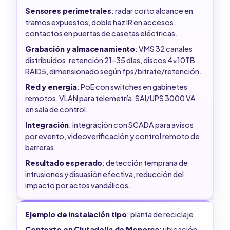
Sensores perimetrales
: radar corto alcance en
tramos expuestos, doble haz IR en accesos,
contactos en puertas de casetas eléctricas.
Grabación y almacenamiento
: VMS 32 canales
distribuidos, retención 21–35 días, discos 4x10TB
RAID5, dimensionado según fps/bitrate/retención.
Red y energía
: PoE con switches en gabinetes
remotos, VLAN para telemetría, SAI/UPS 3000 VA
en sala de control.
Integración
: integración con SCADA para avisos
por evento, videoverificación y control remoto de
barreras.
Resultado esperado
: detección temprana de
intrusiones y disuasión efectiva, reducción del
impacto por actos vandálicos.
Ejemplo de instalación tipo
: planta de reciclaje.
Contexto en Ciutadella de Menorca
: ubicación