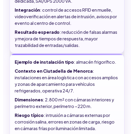
dedicada, SAI/UPS 2000 VA.
Integración
: control de accesos RFID en muelle,
videoverificación en alertas de intrusión, avisos por
evento al centro de control.
Resultado esperado
: reducción de falsas alarmas
y mejora de tiempos de respuesta, mayor
trazabilidad de entradas/salidas.
Ejemplo de instalación tipo
: almacén frigorífico.
Contexto en Ciutadella de Menorca
:
instalaciones en área logística con accesos amplios
y zonas de aparcamiento para vehículos
refrigerados, operativa 24/7.
Dimensiones
: 2.800 m² con cámaras interiores y
perímetro exterior, perímetro ~220 m.
Riesgo típico
: intrusión a cámaras externas por
corrosión salina, errores en zonas de carga, riesgo
en cámaras frías por iluminación limitada.