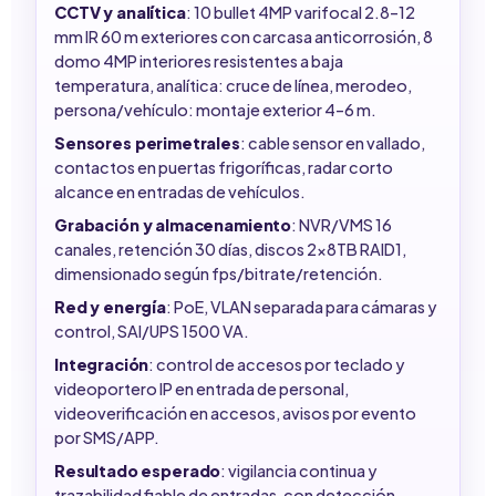
CCTV y analítica
: 10 bullet 4MP varifocal 2.8–12
mm IR 60 m exteriores con carcasa anticorrosión, 8
domo 4MP interiores resistentes a baja
temperatura, analítica: cruce de línea, merodeo,
persona/vehículo: montaje exterior 4–6 m.
Sensores perimetrales
: cable sensor en vallado,
contactos en puertas frigoríficas, radar corto
alcance en entradas de vehículos.
Grabación y almacenamiento
: NVR/VMS 16
canales, retención 30 días, discos 2x8TB RAID1,
dimensionado según fps/bitrate/retención.
Red y energía
: PoE, VLAN separada para cámaras y
control, SAI/UPS 1500 VA.
Integración
: control de accesos por teclado y
videoportero IP en entrada de personal,
videoverificación en accesos, avisos por evento
por SMS/APP.
Resultado esperado
: vigilancia continua y
trazabilidad fiable de entradas, con detección