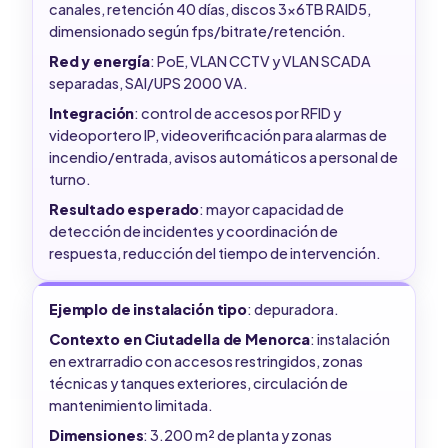
canales, retención 40 días, discos 3x6TB RAID5,
dimensionado según fps/bitrate/retención.
Red y energía
: PoE, VLAN CCTV y VLAN SCADA
separadas, SAI/UPS 2000 VA.
Integración
: control de accesos por RFID y
videoportero IP, videoverificación para alarmas de
incendio/entrada, avisos automáticos a personal de
turno.
Resultado esperado
: mayor capacidad de
detección de incidentes y coordinación de
respuesta, reducción del tiempo de intervención.
Ejemplo de instalación tipo
: depuradora.
Contexto en Ciutadella de Menorca
: instalación
en extrarradio con accesos restringidos, zonas
técnicas y tanques exteriores, circulación de
mantenimiento limitada.
Dimensiones
: 3.200 m² de planta y zonas