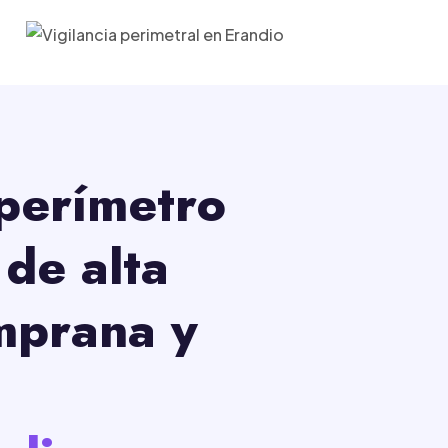
 perímetro
de alta
emprana y
a