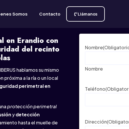
ienes Somos
Contacto
Llámanos
l en Erandio con
ridad del recinto
Nombre
(Obligatori
las
Nombre
n IBERUS hablamos su mismo
 próxima a la ría o un local
guridad perimetral en
Teléfono
(Obligator
una
protección perimetral
usión
y
detección
Dirección
(Obligato
miento hasta el muelle de