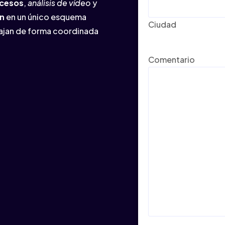
ccesos
,
análisis de vídeo
y
ón
en un único esquema
Ciudad
ajan de forma coordinada
Comentario