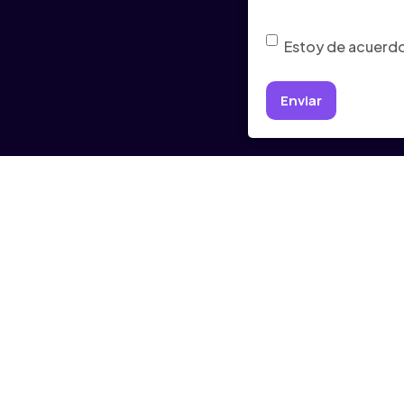
Consentimiento
(Ob
Estoy de acuerdo 