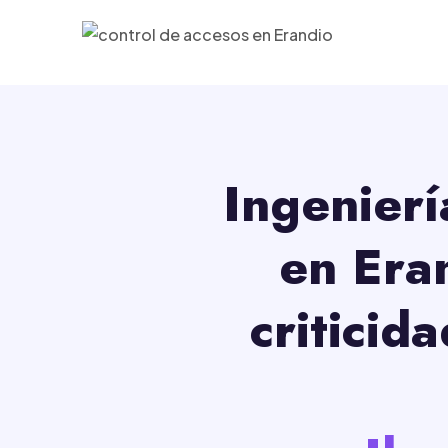
Ingenierí
en Era
criticid