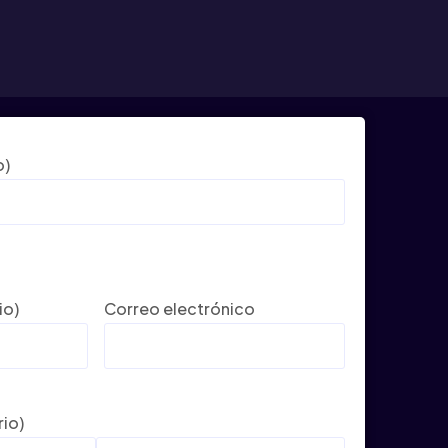
o)
io)
Correo electrónico
rio)