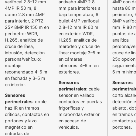
varifocal 2.8–12 mm
antivaho 4MP 2.8
4MP con de
4MP IR 50 m, 8
mm para interiores a
hasta 80 m
domo 2.8 mm 4MP
baja temperatura, 6
perímetro, 6
para interior, 2 PTZ
bullet 4MP varifocal
8MP varifoc
25x 8MP IR 150 m en
2.8–12 mm IR 60 m
mm IR 80 
perímetro: WDR,
en exterior: WDR,
puntos de 
H.265, analítica de
H.265, analítica de
analítica
cruce de línea,
merodeo y cruce de
persona/ve
intrusión, detección
línea: montaje 3–5 m
cruce de lí
persona/vehículo:
en cámaras
25x opcion
montaje
interiores, 4–6 m en
seguimient
recomendado 4–6 m
exteriores.
6 m mínimo
en fachada y 3–5 m
Sensores
Sensores
en interior.
perimetrales
: cable
perimetral
Sensores
sensor en vallado,
corto alcan
perimetrales
: doble
contactos en puertas
detección 
haz IR en tramos
frigoríficas y
abierto, do
críticos, contactos en
microondas exterior
en tramos d
portones y lazo
en acceso de
contactos 
magnético en
vehículos.
portones.
entradas de