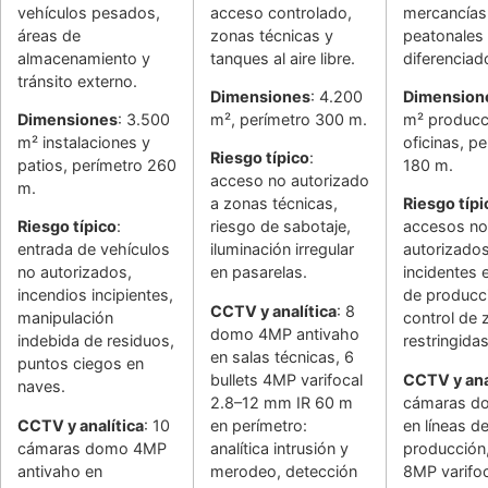
vehículos pesados,
acceso controlado,
mercancías
áreas de
zonas técnicas y
peatonales 
almacenamiento y
tanques al aire libre.
diferenciad
tránsito externo.
Dimensiones
: 4.200
Dimension
Dimensiones
: 3.500
m², perímetro 300 m.
m² producc
m² instalaciones y
oficinas, p
Riesgo típico
:
patios, perímetro 260
180 m.
acceso no autorizado
m.
a zonas técnicas,
Riesgo típi
Riesgo típico
:
riesgo de sabotaje,
accesos no
entrada de vehículos
iluminación irregular
autorizados
no autorizados,
en pasarelas.
incidentes e
incendios incipientes,
de producc
CCTV y analítica
: 8
manipulación
control de 
domo 4MP antivaho
indebida de residuos,
restringidas
en salas técnicas, 6
puntos ciegos en
bullets 4MP varifocal
CCTV y ana
naves.
2.8–12 mm IR 60 m
cámaras d
CCTV y analítica
: 10
en perímetro:
en líneas d
cámaras domo 4MP
analítica intrusión y
producción,
antivaho en
merodeo, detección
8MP varifoc