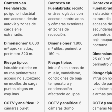
Contexto en
Contexto en
Contexto 
Fuenlabrada
:
Fuenlabrada
: recinto
Fuenlabra
polígono industrial
en área logística con
instalación 
con accesos desde
accesos controlados
extrarradio
autovía y zonas de
y cámaras exteriores
accesos de
carga en el
en zonas de
secundarias
extrarradio.
recepción.
perímetros 
baja ocupa
Dimensiones
: 6.000
Dimensiones
: 1.800
nocturna.
m² aproximados,
m² útiles, perímetro
perímetro 320 m.
160 m.
Dimension
25.000 m² 
Riesgo típico
:
Riesgo típico
:
perímetro 
intrusión exterior en
intrusión en zonas de
muros perimetrales,
muelle, vandalismo,
Riesgo típi
acceso no autorizado
condiciones de baja
intrusión n
en muelles de carga,
temperatura y
robo de pan
puntos ciegos en
condensación
vandalismo,
esquinas.
afectando equipos.
alarmas por
CCTV y analítica
: 12
CCTV y analítica
: 6
CCTV y ana
cámaras bullet
cámaras domo
cámaras té