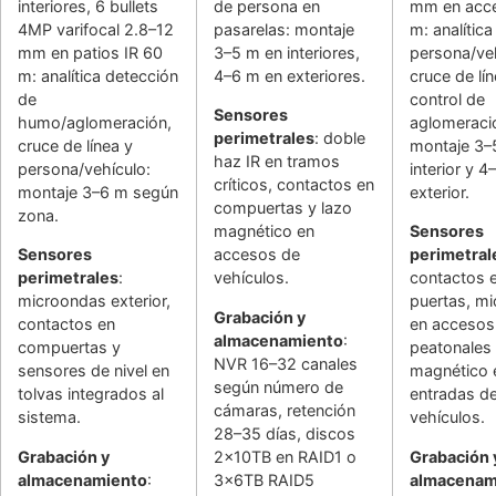
interiores, 6 bullets
de persona en
mm en acce
4MP varifocal 2.8–12
pasarelas: montaje
m: analític
mm en patios IR 60
3–5 m en interiores,
persona/veh
m: analítica detección
4–6 m en exteriores.
cruce de lín
de
control de
Sensores
humo/aglomeración,
aglomeraci
perimetrales
: doble
cruce de línea y
montaje 3–
haz IR en tramos
persona/vehículo:
interior y 
críticos, contactos en
montaje 3–6 m según
exterior.
compuertas y lazo
zona.
magnético en
Sensores
Sensores
accesos de
perimetral
perimetrales
:
vehículos.
contactos 
microondas exterior,
puertas, m
Grabación y
contactos en
en accesos
almacenamiento
:
compuertas y
peatonales 
NVR 16–32 canales
sensores de nivel en
magnético 
según número de
tolvas integrados al
entradas d
cámaras, retención
sistema.
vehículos.
28–35 días, discos
Grabación y
2x10TB en RAID1 o
Grabación 
almacenamiento
:
3x6TB RAID5
almacenam