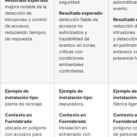
Resultado esperado
:
seguridad.
automática
mejora notable de la
evento.
detección de
Resultado esperado
:
intrusiones y control
detección fiable de
Resultado
de accesos,
accesos no
reducción 
reduciendo tiempos
autorizados y
intrusiones
de respuesta.
trazabilidad de
y detecció
eventos en zonas
en perímet
críticas con
extensos c
condiciones
presencia 
ambientales
controladas.
Ejemplo de
Ejemplo de
Ejemplo de
instalación tipo
:
instalación tipo
:
instalación
planta de reciclaje.
depuradora.
fábrica liger
Contexto en
Contexto en
Contexto 
Fuenlabrada
:
Fuenlabrada
:
Fuenlabra
ubicada en polígono
instalación en
polígono co
con accesos para
extrarradio con
de personal