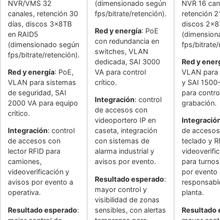
NVR/VMS 32
(dimensionado según
NVR 16 can
canales, retención 30
fps/bitrate/retención).
retención 2
días, discos 3x8TB
discos 2x8
Red y energía
: PoE
en RAID5
(dimension
con redundancia en
(dimensionado según
fps/bitrate/
switches, VLAN
fps/bitrate/retención).
dedicada, SAI 3000
Red y ener
Red y energía
: PoE,
VA para control
VLAN para 
VLAN para sistemas
crítico.
y SAI 1500
de seguridad, SAI
para contro
Integración
: control
2000 VA para equipo
grabación.
de accesos con
crítico.
videoportero IP en
Integració
Integración
: control
caseta, integración
de accesos
de accesos con
con sistemas de
teclado y R
lector RFID para
alarma industrial y
videoverifi
camiones,
avisos por evento.
para turnos
videoverificación y
por evento 
Resultado esperado
:
avisos por evento a
responsabl
mayor control y
operativa.
planta.
visibilidad de zonas
Resultado esperado
:
sensibles, con alertas
Resultado