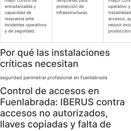
mejor control de
tempranas para
mayor cont
entrada/salida y
protección de
operativo y
capacidad de
infraestructuras.
trazabilida
respuesta ante
accesos, a
incidentes operativos
reducir inc
y de seguridad.
producción
Por qué las instalaciones
críticas necesitan
seguridad perimetral profesional en Fuenlabrada
Control de accesos en
Fuenlabrada: IBERUS contra
accesos no autorizados,
llaves copiadas y falta de