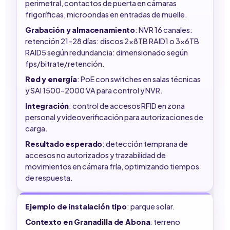
perimetral, contactos de puerta en cámaras
frigoríficas, microondas en entradas de muelle.
Grabación y almacenamiento
: NVR 16 canales:
retención 21–28 días: discos 2x8TB RAID1 o 3x6TB
RAID5 según redundancia: dimensionado según
fps/bitrate/retención.
Red y energía
: PoE con switches en salas técnicas
y SAI 1500–2000 VA para control y NVR.
Integración
: control de accesos RFID en zona
personal y videoverificación para autorizaciones de
carga.
Resultado esperado
: detección temprana de
accesos no autorizados y trazabilidad de
movimientos en cámara fría, optimizando tiempos
de respuesta.
Ejemplo de instalación tipo
: parque solar.
Contexto en Granadilla de Abona
: terreno