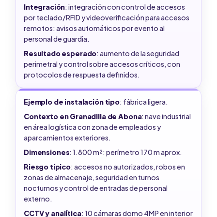
Integración
: integración con control de accesos
por teclado/RFID y videoverificación para accesos
remotos: avisos automáticos por evento al
personal de guardia.
Resultado esperado
: aumento de la seguridad
perimetral y control sobre accesos críticos, con
protocolos de respuesta definidos.
Ejemplo de instalación tipo
: fábrica ligera.
Contexto en Granadilla de Abona
: nave industrial
en área logística con zona de empleados y
aparcamientos exteriores.
Dimensiones
: 1.800 m²: perímetro 170 m aprox.
Riesgo típico
: accesos no autorizados, robos en
zonas de almacenaje, seguridad en turnos
nocturnos y control de entradas de personal
externo.
CCTV y analítica
: 10 cámaras domo 4MP en interior