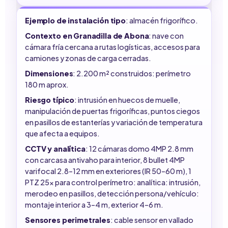
Ejemplo de instalación tipo
: almacén frigorífico.
Contexto en Granadilla de Abona
: nave con
cámara fría cercana a rutas logísticas, accesos para
camiones y zonas de carga cerradas.
Dimensiones
: 2.200 m² construidos: perímetro
180 m aprox.
Riesgo típico
: intrusión en huecos de muelle,
manipulación de puertas frigoríficas, puntos ciegos
en pasillos de estanterías y variación de temperatura
que afecta a equipos.
CCTV y analítica
: 12 cámaras domo 4MP 2.8 mm
con carcasa antivaho para interior, 8 bullet 4MP
varifocal 2.8–12 mm en exteriores (IR 50–60 m), 1
PTZ 25x para control perímetro: analítica: intrusión,
merodeo en pasillos, detección persona/vehículo:
montaje interior a 3–4 m, exterior 4–6 m.
Sensores perimetrales
: cable sensor en vallado