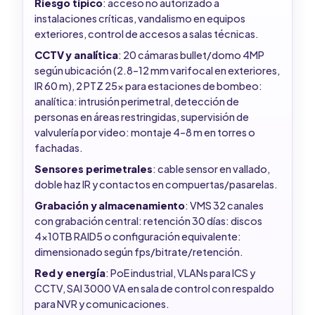
Riesgo típico
: acceso no autorizado a
instalaciones críticas, vandalismo en equipos
exteriores, control de accesos a salas técnicas.
CCTV y analítica
: 20 cámaras bullet/domo 4MP
según ubicación (2.8–12 mm varifocal en exteriores,
IR 60 m), 2 PTZ 25x para estaciones de bombeo:
analítica: intrusión perimetral, detección de
personas en áreas restringidas, supervisión de
valvulería por video: montaje 4–8 m en torres o
fachadas.
Sensores perimetrales
: cable sensor en vallado,
doble haz IR y contactos en compuertas/pasarelas.
Grabación y almacenamiento
: VMS 32 canales
con grabación central: retención 30 días: discos
4x10TB RAID5 o configuración equivalente:
dimensionado según fps/bitrate/retención.
Red y energía
: PoE industrial, VLANs para ICS y
CCTV, SAI 3000 VA en sala de control con respaldo
para NVR y comunicaciones.