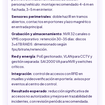
persona/vehículo: montaje recomendado 4–6 m en
fachada, 3–5 m en interior.
Sensores perimetrales
: doble haz IR en tramos
abiertos, contactos en portones y lazo magnético
en entrada principal.
Grabación y almacenamiento
: NVR 32 canales o
VMS corporativo: retención 30–35 días: discos
3x6TB RAID5: dimensionado según
fps/bitrate/retención.
Red y energía
: PoE gestionado, VLAN para CCTV y
gestión separada: SAI 2000 VA para NVR y switches
críticos.
Integración
: control de accesos con RFID en
muelles y videoverificación en portería: avisos por
eventos al centro de control.
Resultado esperado
: reducción significativa de
accesos no autorizados y mejora en trazabilidad de
incidentes, con revisión periódica recomendada.