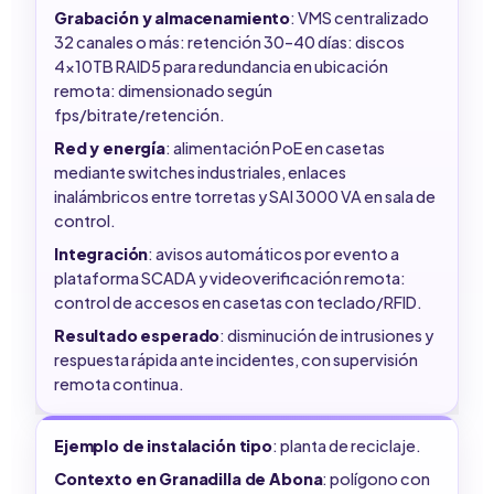
Grabación y almacenamiento
: VMS centralizado
32 canales o más: retención 30–40 días: discos
4x10TB RAID5 para redundancia en ubicación
remota: dimensionado según
fps/bitrate/retención.
Red y energía
: alimentación PoE en casetas
mediante switches industriales, enlaces
inalámbricos entre torretas y SAI 3000 VA en sala de
control.
Integración
: avisos automáticos por evento a
plataforma SCADA y videoverificación remota:
control de accesos en casetas con teclado/RFID.
Resultado esperado
: disminución de intrusiones y
respuesta rápida ante incidentes, con supervisión
remota continua.
Ejemplo de instalación tipo
: planta de reciclaje.
Contexto en Granadilla de Abona
: polígono con