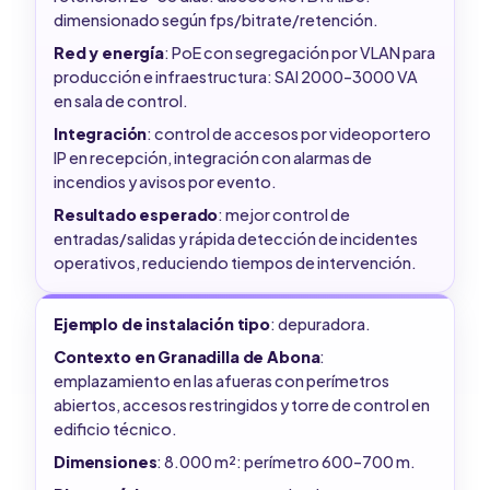
dimensionado según fps/bitrate/retención.
Red y energía
: PoE con segregación por VLAN para
producción e infraestructura: SAI 2000–3000 VA
en sala de control.
Integración
: control de accesos por videoportero
IP en recepción, integración con alarmas de
incendios y avisos por evento.
Resultado esperado
: mejor control de
entradas/salidas y rápida detección de incidentes
operativos, reduciendo tiempos de intervención.
Ejemplo de instalación tipo
: depuradora.
Contexto en Granadilla de Abona
:
emplazamiento en las afueras con perímetros
abiertos, accesos restringidos y torre de control en
edificio técnico.
Dimensiones
: 8.000 m²: perímetro 600–700 m.