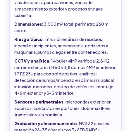
vías de acceso para camiones, zonas de
almacenamiento exterior y procesos en nave
cubierta.
Dimensiones
: 3.500 m² total: perímetro 260 m
aprox.
Riesgo típico
: intrusión en áreas de residuos,
incendios incipientes, accesos no autorizados a
maquinaria, puntos ciegos entre contenedores.
CCTV y analítica
: 14 bullet 4MP varifocal 2.8–12
mm en exteriores (IR 60 m), 8 domos 4MP en interior,
1 PTZ 25x para control de patios: analítica:
detección de humos/incendio en cámara (si aplica),
intrusión, merodeo, conteo de vehículos: montaje
4–6 m exterior y 3–5 m interior.
Sensores perimetrales
: microondas exterior en
accesos, contactos en portones, doble haz IR en
tramos sin valla continua.
Grabación y almacenamiento
: NVR 32 canales:
retención 28–35 días: discos 3x6TB RAID5: