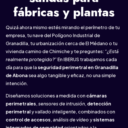
fábricas y plantas
Quizá ahora mismo estés mirando el perímetro de tu
empresa, tu nave del Polígono Industrial de
Granadilla, tu urbanización cerca de El Médano o tu
vivienda camino de Chimiche y te preguntes:
“¿Está
realmente protegido?”
En IBERUS trabajamos cada
día para que la
seguridad perimetral en Granadilla
de Abona
sea algo tangible y eficaz, no una simple
intención.
Diseñamos soluciones a medida con
cámaras
perimetrales
,
sensores de intrusión
,
detección
perimetral
y
vallado inteligente
, combinados con
control de accesos
,
análisis de vídeo
y
sistemas
integrados de seguridad
orientados a la