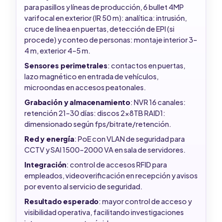
para pasillos y líneas de producción, 6 bullet 4MP
varifocal en exterior (IR 50 m): analítica: intrusión,
cruce de línea en puertas, detección de EPI (si
procede) y conteo de personas: montaje interior 3–
4 m, exterior 4–5 m.
Sensores perimetrales
: contactos en puertas,
lazo magnético en entrada de vehículos,
microondas en accesos peatonales.
Grabación y almacenamiento
: NVR 16 canales:
retención 21–30 días: discos 2x8TB RAID1:
dimensionado según fps/bitrate/retención.
Red y energía
: PoE con VLAN de seguridad para
CCTV y SAI 1500–2000 VA en sala de servidores.
Integración
: control de accesos RFID para
empleados, videoverificación en recepción y avisos
por evento al servicio de seguridad.
Resultado esperado
: mayor control de acceso y
visibilidad operativa, facilitando investigaciones