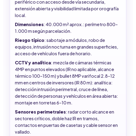
periférico con acceso desde vía secundaria,
extensión abierta y visibilidad limitada por orografía
local.
Dimensiones
: 40.000 m² aprox.: perímetro 800–
1.000 m según parcelación.
Riesgo típico
: sabotaje a módulos, robo de
equipos, intrusión nocturna en grandes superficies,
acceso de vehículos fuera de horario.
CCTV y analítica
: mezcla de cámaras térmicas
4MP en puntos elevados (IR no aplicable, alcance
térmico 100–150 m) y bullet 8MP varifocal 2.8–12
mm en centros de inversores (IR 80 m): analítica:
detección intrusión perimetral, cruce de línea,
detección de personas y vehículos en área abierta:
montaje en torretas 6–10 m.
Sensores perimetrales
: radar corto alcance en
sectores críticos, doble haz IR en tramos,
contactos en puertas de casetas y cable sensor en
vallado.