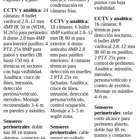
puntos con baja
condensación en
visibilidad.
CCTV y analítica
: 24
cámaras frías.
cámaras: 8 bullet
CCTV y analítica
:
varifocal 2.8–12 mm
CCTV y analítica
:
16 cámaras: 8
4MP IR 50 m (WDR,
18 cámaras: 6 bullet
térmicas para
H.265) para perímetro:
4MP varifocal 2.8–12
detección nocturna,
8 domo 2.8 mm 4MP
mm IR 80 m para
6 bullet 4MP
para interior pasillos: 4
exterior: 6 domo
varifocal 2.8–12 mm
PTZ 25x 8MP para
antivaho 4MP 2.8
IR 60 m en pasillos,
patios y muelles (IR
mm para pasillos
2 PTZ 25x para
hasta 150 m): 4
interiores: 4 cámaras
control de perímetro.
térmicas en sectores
térmicas para
Analítica: intrusión,
con baja visibilidad.
detección en muelles:
merodeo,
Analítica: cruce de
2 PTZ 25x en
persona/vehículo y
línea, intrusión,
fachadas. Analítica:
conteo de eventos.
detección
cruce de línea,
Montaje en mástiles
persona/vehículo,
intrusión, detección
4–6 m.
merodeo. Montaje
persona/vehículo,
recomendado 3–6 m
control ocupación.
Sensores
en paredes y mástiles.
Montaje a 3–5 m
perimetrales
: radar
según zona.
corto alcance para
Sensores
perímetro abierto,
perimetrales
: doble
Sensores
doble haz IR en
haz IR en tramos
perimetrales
: cable
tramos y contactos
abiertos, contactos en
sensor en vallado