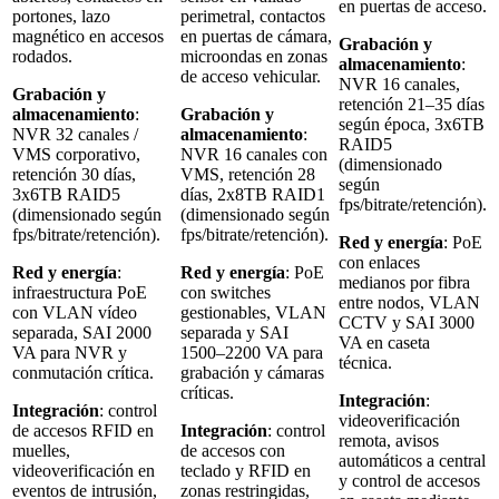
en puertas de acceso.
portones, lazo
perimetral, contactos
magnético en accesos
en puertas de cámara,
Grabación y
rodados.
microondas en zonas
almacenamiento
:
de acceso vehicular.
NVR 16 canales,
Grabación y
retención 21–35 días
almacenamiento
:
Grabación y
según época, 3x6TB
NVR 32 canales /
almacenamiento
:
RAID5
VMS corporativo,
NVR 16 canales con
(dimensionado
retención 30 días,
VMS, retención 28
según
3x6TB RAID5
días, 2x8TB RAID1
fps/bitrate/retención).
(dimensionado según
(dimensionado según
fps/bitrate/retención).
fps/bitrate/retención).
Red y energía
: PoE
con enlaces
Red y energía
:
Red y energía
: PoE
medianos por fibra
infraestructura PoE
con switches
entre nodos, VLAN
con VLAN vídeo
gestionables, VLAN
CCTV y SAI 3000
separada, SAI 2000
separada y SAI
VA en caseta
VA para NVR y
1500–2200 VA para
técnica.
conmutación crítica.
grabación y cámaras
críticas.
Integración
:
Integración
: control
videoverificación
de accesos RFID en
Integración
: control
remota, avisos
muelles,
de accesos con
automáticos a central
videoverificación en
teclado y RFID en
y control de accesos
eventos de intrusión,
zonas restringidas,