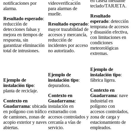
en caseta mediante
notificaciones por
videoverificación
teclado/TARJETA.
alarma.
para alarmas de
muelle.
Resultado
Resultado esperado
:
esperado
: detección
reducción de
Resultado esperado
:
temprana de accesos
detecciones falsas y
mayor trazabilidad de
y disuasión efectiva,
mejora en tiempos de
accesos y mercancía,
con limitaciones en
respuesta, sin
reducción de
condiciones
garantizar eliminación
incidentes por acceso
meteorológicas
total de intrusiones.
no autorizado.
extremas.
Ejemplo de
Ejemplo de
instalación tipo
:
Ejemplo de
instalación tipo
:
fábrica ligera.
instalación tipo
:
depuradora.
Contexto en
planta de reciclaje.
Contexto en
Guadarrama
: nave
Contexto en
Guadarrama
:
industrial en
Guadarrama
: ubicada
instalación en
polígono con
en polígono con tráfico
extrarradio con
accesos controlados,
de camiones, zonas de
accesos controlados y
zona de carga y
acopio exterior y naves
cercanía a vías de
estacionamiento de
abiertas.
servicio.
empleados.