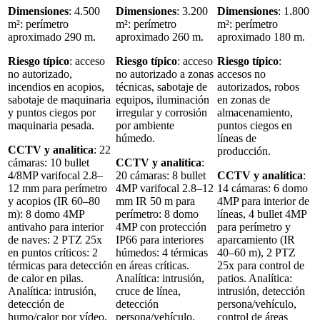
Dimensiones
: 4.500
Dimensiones
: 3.200
Dimensiones
: 1.800
m²: perímetro
m²: perímetro
m²: perímetro
aproximado 290 m.
aproximado 260 m.
aproximado 180 m.
Riesgo típico
: acceso
Riesgo típico
: acceso
Riesgo típico
:
no autorizado,
no autorizado a zonas
accesos no
incendios en acopios,
técnicas, sabotaje de
autorizados, robos
sabotaje de maquinaria
equipos, iluminación
en zonas de
y puntos ciegos por
irregular y corrosión
almacenamiento,
maquinaria pesada.
por ambiente
puntos ciegos en
húmedo.
líneas de
CCTV y analítica
: 22
producción.
cámaras: 10 bullet
CCTV y analítica
:
4/8MP varifocal 2.8–
20 cámaras: 8 bullet
CCTV y analítica
:
12 mm para perímetro
4MP varifocal 2.8–12
14 cámaras: 6 domo
y acopios (IR 60–80
mm IR 50 m para
4MP para interior de
m): 8 domo 4MP
perímetro: 8 domo
líneas, 4 bullet 4MP
antivaho para interior
4MP con protección
para perímetro y
de naves: 2 PTZ 25x
IP66 para interiores
aparcamiento (IR
en puntos críticos: 2
húmedos: 4 térmicas
40–60 m), 2 PTZ
térmicas para detección
en áreas críticas.
25x para control de
de calor en pilas.
Analítica: intrusión,
patios. Analítica:
Analítica: intrusión,
cruce de línea,
intrusión, detección
detección de
detección
persona/vehículo,
humo/calor por vídeo,
persona/vehículo.
control de áreas