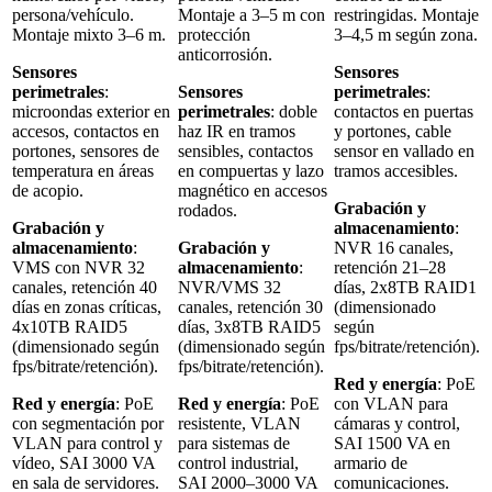
persona/vehículo.
Montaje a 3–5 m con
restringidas. Montaje
Montaje mixto 3–6 m.
protección
3–4,5 m según zona.
anticorrosión.
Sensores
Sensores
perimetrales
:
Sensores
perimetrales
:
microondas exterior en
perimetrales
: doble
contactos en puertas
accesos, contactos en
haz IR en tramos
y portones, cable
portones, sensores de
sensibles, contactos
sensor en vallado en
temperatura en áreas
en compuertas y lazo
tramos accesibles.
de acopio.
magnético en accesos
Grabación y
rodados.
Grabación y
almacenamiento
:
almacenamiento
:
Grabación y
NVR 16 canales,
VMS con NVR 32
almacenamiento
:
retención 21–28
canales, retención 40
NVR/VMS 32
días, 2x8TB RAID1
días en zonas críticas,
canales, retención 30
(dimensionado
4x10TB RAID5
días, 3x8TB RAID5
según
(dimensionado según
(dimensionado según
fps/bitrate/retención).
fps/bitrate/retención).
fps/bitrate/retención).
Red y energía
: PoE
Red y energía
: PoE
Red y energía
: PoE
con VLAN para
con segmentación por
resistente, VLAN
cámaras y control,
VLAN para control y
para sistemas de
SAI 1500 VA en
vídeo, SAI 3000 VA
control industrial,
armario de
en sala de servidores.
SAI 2000–3000 VA
comunicaciones.