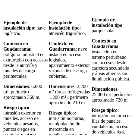
Ejemplo de
Ejemplo de
Ejemplo de
instalación tipo
:
instalación tipo
: nave
instalación tipo
:
parque solar.
logística.
almacén frigorífico.
Contexto en
Contexto en
Contexto en
Guadarrama
:
Guadarrama
:
Guadarrama
: nave
instalación en
polígono industrial en
aislada en acceso
terreno periurbano
extrarradio con accesos
logístico,
con accesos desde
desde la autovía y
aparcamiento exterior
carretera secundaria
muelles de carga
y zonas de descarga
y áreas abiertas sin
perimetrales.
cubiertas.
iluminación pública.
Dimensiones
: 6.000
Dimensiones
: 2.200
Dimensiones
:
m²: perímetro
m² (áreas refrigeradas
25.000 m²: perímetro
aproximado 360 m.
1.200 m²): perímetro
aproximado 720 m.
aproximado 210 m.
Riesgo típico
:
Riesgo típico
:
intrusión exterior en
Riesgo típico
:
intrusión nocturna en
muelles, acceso de
intrusión nocturna,
filas de paneles,
vehículos pesados,
manipulación de
vandalismo, acceso
puntos ciegos en
mercancía en
de vehículos 4x4,
esquinas y tejado.
muelles, corrosión y