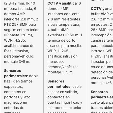
(2.8–12 mm, IR 40
CCTV y analítica
: 6
m) para fachada, 6
domos 4MP
CCTV y analí
domos 4MP
interiores con lente
bullet 8MP va
interiores 2.8 mm, 2
2.8 mm resistentes
2.8–12 mm I
PTZ 25x 8MP para
a baja temperatura,
en postes, 2
seguimiento exterior
4 bullet 4MP
25x 8MP par
(IR hasta 120 m),
exteriores IR 50 m, 1
intercepción,
WDR, H.265,
térmica de corto
cámaras tér
analítica: cruce de
alcance para muelle,
para detecci
línea, intrusión,
WDR, H.265,
intrusos, WD
persona/vehículo:
analítica: intrusión,
H.265, analít
montaje 3–6 m.
merodeo,
intrusión peri
persona/vehículo:
cruce de líne
Sensores
montaje 3–5 m.
detección de
perimetrales
: doble
personas/veh
haz IR en tramos
Sensores
montaje 4–6
expuestos,
perimetrales
: cable
contactos en
sensor en vallado,
Sensores
portones y lazo
contactos en
perimetrale
magnético en
puertas frigoríficas y
corto alcanc
entradas de
microondas exterior
tramos abier
camiones.
en accesos.
doble haz IR