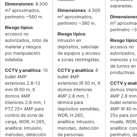
Dimensiones
: 8.500
separadas.
m² aproximados,
Dimensiones
: 4.500
perímetro ~560 m.
m² aproximados,
Dimensione
perímetro ~380 m.
m² aproxima
Riesgo típico
:
perímetro ~
accesos no
Riesgo típico
:
autorizados, robo de
intrusión en
Riesgo típic
material y riesgos
depósitos, sabotaje
accesos no
por manipulación
de equipos y acceso
autorizados,
indebida.
a zonas restringidas.
menores y co
de turnos en
CCTV y analítica
: 10
CCTV y analítica
: 8
productivas.
bullet 4MP
bullet 4MP
exteriores 2.8–12
exteriores IR 50 m, 6
CCTV y analí
mm IR 60 m, 6
domos interiores
domos interi
domos 4MP
4MP 2.8 mm, 1
4MP 2.8 mm,
interiores 2.8 mm, 1
térmica para
bullet exteri
PTZ 25x 4MP para
depósitos sensibles,
4MP IR 40 m
control de zona de
WDR, H.265,
25x para zo
carga, WDR, H.265,
analítica: intrusión,
muelle, WDR,
analítica: intrusión,
merodeo, detección
analítica: con
merodeo, detección
de personas:
perímetro, d