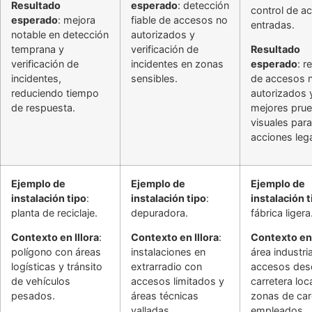
Resultado
esperado
: detección
control de a
esperado
: mejora
fiable de accesos no
entradas.
notable en detección
autorizados y
temprana y
verificación de
Resultado
verificación de
incidentes en zonas
esperado
: r
incidentes,
sensibles.
de accesos 
reduciendo tiempo
autorizados 
de respuesta.
mejores pru
visuales para
acciones lega
Ejemplo de
Ejemplo de
Ejemplo de
instalación tipo
:
instalación tipo
:
instalación t
planta de reciclaje.
depuradora.
fábrica ligera
Contexto en Illora
:
Contexto en Illora
:
Contexto en 
polígono con áreas
instalaciones en
área industri
logísticas y tránsito
extrarradio con
accesos des
de vehículos
accesos limitados y
carretera loc
pesados.
áreas técnicas
zonas de car
valladas.
empleados