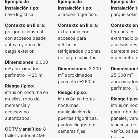
Ejemplo de
Ejemplo de
Ejemplo de
instalación tipo
:
instalación tipo
:
instalación t
nave logística.
almacén frigorífico.
parque solar.
Contexto en Illora
:
Contexto en Illora
:
Contexto en 
polígono industrial
extrarradio con
terrenos en
con accesos desde
accesos para
extrarradio 
autovía y zona de
vehículos
accesos des
carga exterior.
refrigerados y zonas
carretera se
de carga cubiertas.
y perímetro 
Dimensiones
: 6.000
m² aproximados,
Dimensiones
: 3.200
Dimensione
perímetro ~420 m.
m² aproximados,
25.000 m²
perímetro ~260 m.
aproximados
Riesgo típico
:
perímetro ~1
intrusión nocturna en
Riesgo típico
:
muelles, robo de
intrusión en horas
Riesgo típic
mercancía y
nocturnas,
intrusión noc
accesos no
manipulación de
para robo de
autorizados.
puertas frigoríficas,
paneles, van
puntos ciegos por
y acceso de
CCTV y analítica
: 8
cámaras fijas.
vehículos fu
bullet varifocal 4MP
horario.