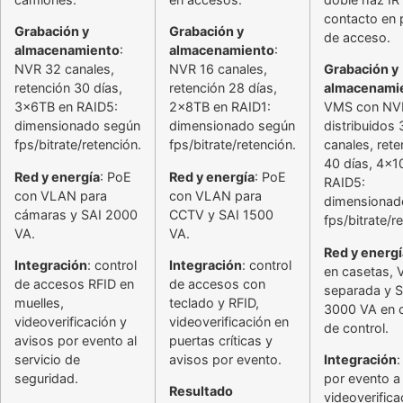
contacto en 
Grabación y
Grabación y
de acceso.
almacenamiento
:
almacenamiento
:
NVR 32 canales,
NVR 16 canales,
Grabación y
retención 30 días,
retención 28 días,
almacenami
3x6TB en RAID5:
2x8TB en RAID1:
VMS con NV
dimensionado según
dimensionado según
distribuidos 
fps/bitrate/retención.
fps/bitrate/retención.
canales, rete
40 días, 4x1
Red y energía
: PoE
Red y energía
: PoE
RAID5:
con VLAN para
con VLAN para
dimensionad
cámaras y SAI 2000
CCTV y SAI 1500
fps/bitrate/r
VA.
VA.
Red y energí
Integración
: control
Integración
: control
en casetas,
de accesos RFID en
de accesos con
separada y S
muelles,
teclado y RFID,
3000 VA en 
videoverificación y
videoverificación en
de control.
avisos por evento al
puertas críticas y
servicio de
avisos por evento.
Integración
:
seguridad.
por evento a 
Resultado
videoverifica