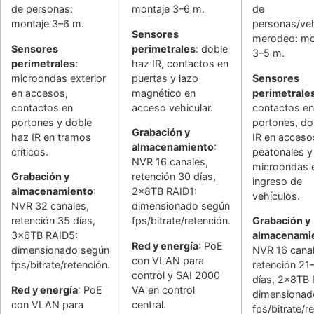
de personas:
montaje 3–6 m.
de
montaje 3–6 m.
personas/veh
Sensores
merodeo: mo
Sensores
perimetrales
: doble
3–5 m.
perimetrales
:
haz IR, contactos en
microondas exterior
puertas y lazo
Sensores
en accesos,
magnético en
perimetrale
contactos en
acceso vehicular.
contactos en
portones y doble
portones, do
Grabación y
haz IR en tramos
IR en acceso
almacenamiento
:
críticos.
peatonales y
NVR 16 canales,
microondas 
Grabación y
retención 30 días,
ingreso de
almacenamiento
:
2x8TB RAID1:
vehículos.
NVR 32 canales,
dimensionado según
retención 35 días,
fps/bitrate/retención.
Grabación y
3x6TB RAID5:
almacenami
Red y energía
: PoE
dimensionado según
NVR 16 canal
con VLAN para
fps/bitrate/retención.
retención 21
control y SAI 2000
días, 2x8TB 
Red y energía
: PoE
VA en control
dimensionad
con VLAN para
central.
fps/bitrate/r