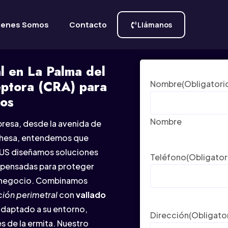
ienes Somos
Contacto
Llámanos
l en La Palma del
eptora (CRA) para
Nombre
(Obligatori
sos
Nombre
presa, desde la avenida de
Dehesa, entendemos que
ERUS diseñamos soluciones
Teléfono
(Obligator
pensadas para proteger
n o negocio. Combinamos
ión perimetral
con
vallado
daptado a su entorno,
Dirección
(Obligato
s de la ermita. Nuestro