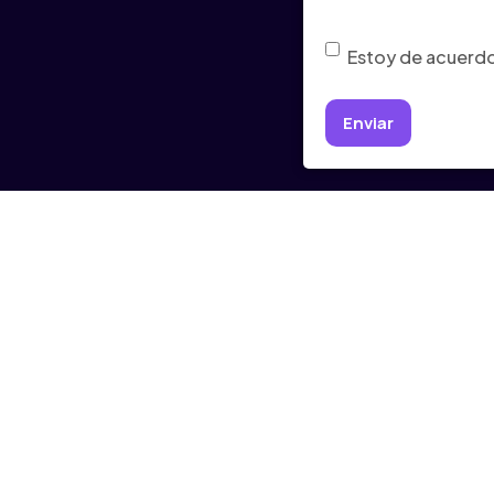
Consentimiento
(Ob
Estoy de acuerdo 