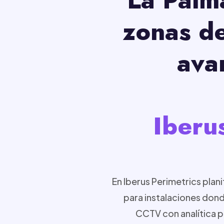
zonas de
ava
Iberu
En Iberus Perimetrics pla
para instalaciones dond
CCTV con analítica pa