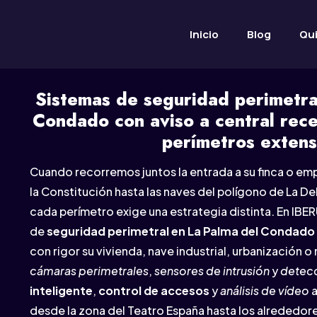
Inicio
Blog
Qu
Sistemas de seguridad perimetra
Condado con aviso a central rec
perímetros exten
Cuando recorremos juntos la entrada a su finca o em
la Constitución hasta las naves del polígono de La 
cada perímetro exige una estrategia distinta. En IB
de
seguridad perimetral en La Palma del Condado
con rigor su vivienda, nave industrial, urbanizació
cámaras perimetrales
,
sensores de intrusión
y
detecc
inteligente
,
control de accesos
y
análisis de vídeo
a
desde la zona del Teatro España hasta los alrededore