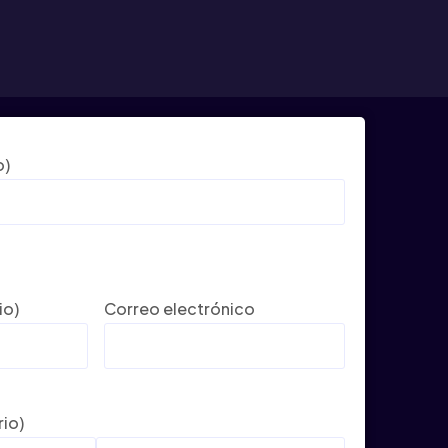
o)
io)
Correo electrónico
rio)