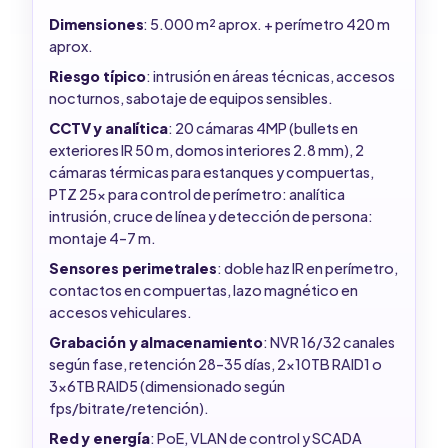
Dimensiones
: 5.000 m² aprox. + perímetro 420 m
aprox.
Riesgo típico
: intrusión en áreas técnicas, accesos
nocturnos, sabotaje de equipos sensibles.
CCTV y analítica
: 20 cámaras 4MP (bullets en
exteriores IR 50 m, domos interiores 2.8 mm), 2
cámaras térmicas para estanques y compuertas,
PTZ 25x para control de perímetro: analítica
intrusión, cruce de línea y detección de persona:
montaje 4–7 m.
Sensores perimetrales
: doble haz IR en perímetro,
contactos en compuertas, lazo magnético en
accesos vehiculares.
Grabación y almacenamiento
: NVR 16/32 canales
según fase, retención 28–35 días, 2x10TB RAID1 o
3x6TB RAID5 (dimensionado según
fps/bitrate/retención).
Red y energía
: PoE, VLAN de control y SCADA