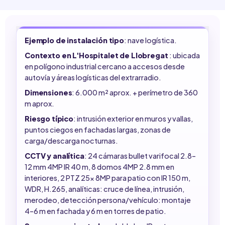
Ejemplo de instalación tipo
: nave logística.
Contexto en L'Hospitalet de Llobregat
: ubicada
en polígono industrial cercano a accesos desde
autovía y áreas logísticas del extrarradio.
Dimensiones
: 6.000 m² aprox. + perímetro de 360
m aprox.
Riesgo típico
: intrusión exterior en muros y vallas,
puntos ciegos en fachadas largas, zonas de
carga/descarga nocturnas.
CCTV y analítica
: 24 cámaras bullet varifocal 2.8–
12 mm 4MP IR 40 m, 8 domos 4MP 2.8 mm en
interiores, 2 PTZ 25x 8MP para patio con IR 150 m,
WDR, H.265, analíticas: cruce de línea, intrusión,
merodeo, detección persona/vehículo: montaje
4–6 m en fachada y 6 m en torres de patio.