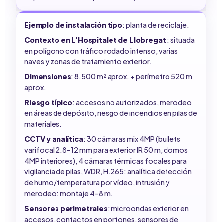
Ejemplo de instalación tipo
: planta de reciclaje.
Contexto en L'Hospitalet de Llobregat
: situada
en polígono con tráfico rodado intenso, varias
naves y zonas de tratamiento exterior.
Dimensiones
: 8.500 m² aprox. + perímetro 520 m
aprox.
Riesgo típico
: accesos no autorizados, merodeo
en áreas de depósito, riesgo de incendios en pilas de
materiales.
CCTV y analítica
: 30 cámaras mix 4MP (bullets
varifocal 2.8–12 mm para exterior IR 50 m, domos
4MP interiores), 4 cámaras térmicas focales para
vigilancia de pilas, WDR, H.265: analítica detección
de humo/temperatura por vídeo, intrusión y
merodeo: montaje 4–8 m.
Sensores perimetrales
: microondas exterior en
accesos, contactos en portones, sensores de