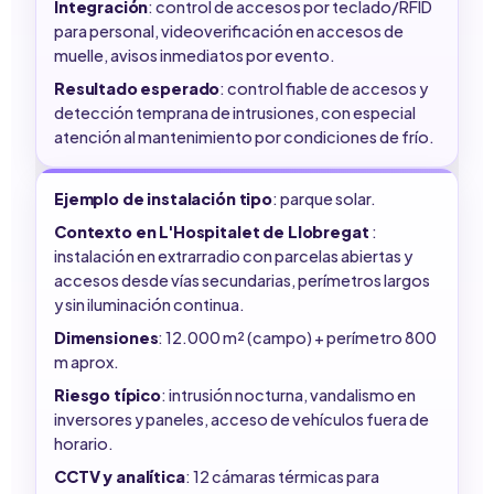
Integración
: control de accesos por teclado/RFID
para personal, videoverificación en accesos de
muelle, avisos inmediatos por evento.
Resultado esperado
: control fiable de accesos y
detección temprana de intrusiones, con especial
atención al mantenimiento por condiciones de frío.
Ejemplo de instalación tipo
: parque solar.
Contexto en L'Hospitalet de Llobregat
:
instalación en extrarradio con parcelas abiertas y
accesos desde vías secundarias, perímetros largos
y sin iluminación continua.
Dimensiones
: 12.000 m² (campo) + perímetro 800
m aprox.
Riesgo típico
: intrusión nocturna, vandalismo en
inversores y paneles, acceso de vehículos fuera de
horario.
CCTV y analítica
: 12 cámaras térmicas para