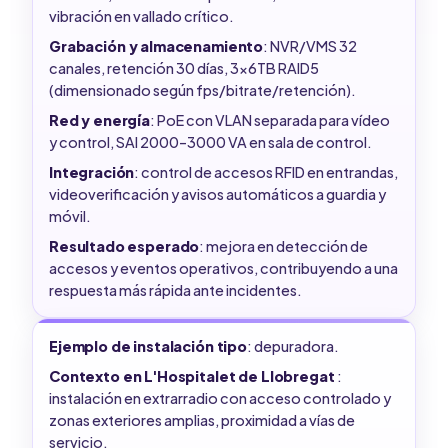
vibración en vallado crítico.
Grabación y almacenamiento
: NVR/VMS 32
canales, retención 30 días, 3x6TB RAID5
(dimensionado según fps/bitrate/retención).
Red y energía
: PoE con VLAN separada para vídeo
y control, SAI 2000–3000 VA en sala de control.
Integración
: control de accesos RFID en entrandas,
videoverificación y avisos automáticos a guardia y
móvil.
Resultado esperado
: mejora en detección de
accesos y eventos operativos, contribuyendo a una
respuesta más rápida ante incidentes.
Ejemplo de instalación tipo
: depuradora.
Contexto en L'Hospitalet de Llobregat
:
instalación en extrarradio con acceso controlado y
zonas exteriores amplias, proximidad a vías de
servicio.