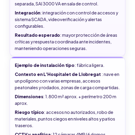
separada, SAI 3000 VA en sala de control.
Integración
: integración con control de accesos y
sistema SCADA, videoverificación y alertas
configurables.
Resultado esperado
: mayor protección de áreas
críticas y respuesta coordinada ante incidentes,
manteniendo operaciones seguras.
Ejemplo de instalación tipo
: fábrica ligera.
Contexto en L'Hospitalet de Llobregat
: nave en
un polígono con varias empresas, accesos
peatonales y rodados, zonas de carga compartidas.
Dimensiones
: 1.800 m² aprox. + perímetro 200 m
aprox.
Riesgo típico
: accesos no autorizados, robo de
materiales, puntos ciegos en niveles altos y patios
traseros.
CCTV y analítica
: 12 cámaras 4MP (6 domos