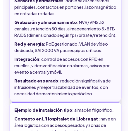
Sensores perimetrales
: doble haz IR en tramos
principales, contactos en portones, lazo magnético
en entradas rodadas.
Grabación y almacenamiento
: NVR/VMS 32
canales, retención 30 días, almacenamiento 3x8TB
RAID5 (dimensionado según fps/bitrate/retención).
Red y energía
: PoE gestionado, VLAN de vídeo
dedicada, SAI 2000 VA para equipos críticos.
Integración
: control de accesos con RFID en
muelles, videoverificación en alarmas, avisos por
evento a central y móvil.
Resultado esperado
: reducción significativa de
intrusiones y mejor trazabilidad de eventos, con
necesidad de mantenimiento periódico.
Ejemplo de instalación tipo
: almacén frigorífico.
Contexto en L'Hospitalet de Llobregat
: nave en
área logística con accesos pesados y zonas de