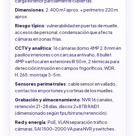
carga exterior parcialmente cubiertas.
Dimensiones
: 2.400 m² aprox. + perímetro 220 m
aprox.
Riesgo típico
: vulnerabilidad en puertas de muelle,
accesos de personal, condensación que afecta
cámaras en zonas frías.
CCTV y analítica
: 16 cámaras domo 4MP 2.8 mm en
pasillos interiores con carcasa antivaho, 8 bullet
4MP varifocal en exteriores IR 50 m, 2 térmicas para
detección intrusión en campos frigoríficos, WDR,
H.265: montaje 3–5 m.
Sensores perimetrales
: cable sensor en vallado,
contactos en portones y cortinas de los muelles.
Grabación y almacenamiento
: NVR 16 canales,
retención 21–28 días, discos 2x8TB RAID1
(dimensionado según fps/bitrate/retención).
Red y energía
: PoE, VLAN separación tráfico
cámaras, SAI 1500–2000 VA para NVR y switches.