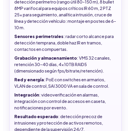
detección perímetro (rango útil 80–150 m), 8 bullet
8MP varifocal para equipos críticos IR 60 m, 2 PTZ
25x para seguimiento, analítica intrusión, cruce de
línea y detección vehículo: montaje en postes de 6–
10 m.
Sensores perimetrales
: radar corto alcance para
detección temprana, doble haz IR en tramos,
contactos en compuertas.
Grabación y almacenamiento
: VMS 32 canales,
retención 30–40 días, 4x10TB RAID5
(dimensionado según fps/bitrate/retención).
Red y energía
: PoE con switches en armarios,
VLAN de control, SAI 3000 VA en sala de control.
Integración
: videoverificación en alarmas,
integración con control de accesos en caseta,
notificaciones por evento.
Resultado esperado
: detección precoz de
intrusiones y protección de activos remotos,
dependiente de la supervisión 24/7.