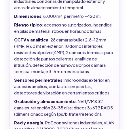
industriales con zonas de manipulado exterior y
áreas de almacenamiento temporal.
Dimensiones
: 8.000 m², perímetro ~420 m.
Riesgo típico
: accesos no autorizados, incendios
en pilas de material, robos en horas nocturnas.
CCTV y analítica
: 28 cámaras bullet 2.8–12 mm
(4MP, IR 60 m) en exterior, 10 domos interiores
resistentes al polvo (4MP), 2 cámaras térmicas para
detección de puntos calientes, analítica de
intrusión, detección de humo/calor por cámara
térmica: montaje 3–6 m en estructuras.
Sensores perimetrales
: microondas exterior en
accesos amplios, contactos en puertas,
detectores de vibración en cerramientos críticos.
Grabación y almacenamiento
: NVR/VMS 32
canales, retención 28–35 días: discos 3x6TB RAID5
(dimensionado según fps/bitrate/retención).
Red y energía
: PoE con switches industriales, VLAN
específica, SAI 2000–3000 VA en sala técnica.