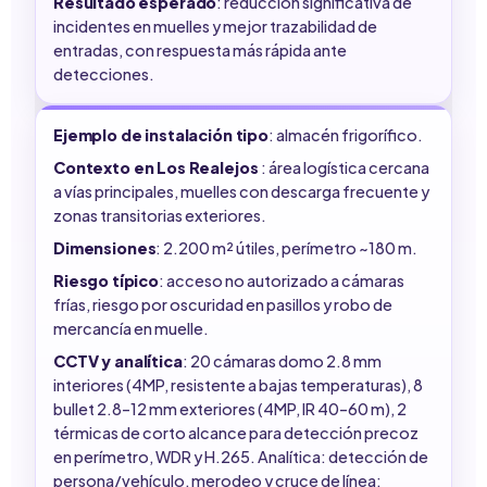
Resultado esperado
: reducción significativa de
incidentes en muelles y mejor trazabilidad de
entradas, con respuesta más rápida ante
detecciones.
Ejemplo de instalación tipo
: almacén frigorífico.
Contexto en Los Realejos
: área logística cercana
a vías principales, muelles con descarga frecuente y
zonas transitorias exteriores.
Dimensiones
: 2.200 m² útiles, perímetro ~180 m.
Riesgo típico
: acceso no autorizado a cámaras
frías, riesgo por oscuridad en pasillos y robo de
mercancía en muelle.
CCTV y analítica
: 20 cámaras domo 2.8 mm
interiores (4MP, resistente a bajas temperaturas), 8
bullet 2.8–12 mm exteriores (4MP, IR 40–60 m), 2
térmicas de corto alcance para detección precoz
en perímetro, WDR y H.265. Analítica: detección de
persona/vehículo, merodeo y cruce de línea: