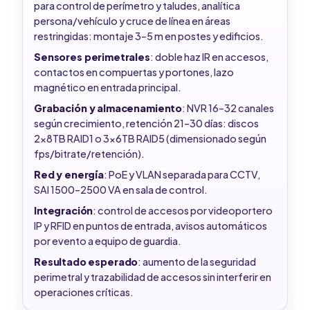
para control de perímetro y taludes, analítica
persona/vehículo y cruce de línea en áreas
restringidas: montaje 3–5 m en postes y edificios.
Sensores perimetrales
: doble haz IR en accesos,
contactos en compuertas y portones, lazo
magnético en entrada principal.
Grabación y almacenamiento
: NVR 16–32 canales
según crecimiento, retención 21–30 días: discos
2x8TB RAID1 o 3x6TB RAID5 (dimensionado según
fps/bitrate/retención).
Red y energía
: PoE y VLAN separada para CCTV,
SAI 1500–2500 VA en sala de control.
Integración
: control de accesos por videoportero
IP y RFID en puntos de entrada, avisos automáticos
por evento a equipo de guardia.
Resultado esperado
: aumento de la seguridad
perimetral y trazabilidad de accesos sin interferir en
operaciones críticas.