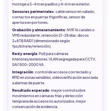
montaje a 3–4 m en pasillos y 4–6 m en exterior.
Sensores perimetrales
: cable sensor en vallado,
contactos en puertas frigoríficas, sensor de
apertura en portones.
Grabación y almacenamiento
: NVR 16 canales o
VMS redundante, retención 21–28 días: discos
2x8TB RAID1 (dimensionado según
fps/bitrate/retención).
Red y energía
: PoE para cámaras
interiores/exteriores, VLAN segregada para CCTV,
SAI 1500–2000 VA.
Integración
: control de accesos con teclado y
RFID en zonas sensibles, videoverificación asociada
a alarmas de puerta.
Resultado esperado
: mayor control sobre
movimientos en cámaras frías y detección
temprana de accesos no autorizados, mejor
conservación de evidencia.