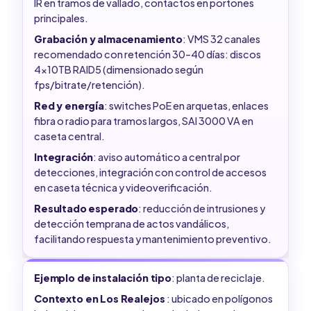
IR en tramos de vallado, contactos en portones
principales.
Grabación y almacenamiento
: VMS 32 canales
recomendado con retención 30–40 días: discos
4x10TB RAID5 (dimensionado según
fps/bitrate/retención).
Red y energía
: switches PoE en arquetas, enlaces
fibra o radio para tramos largos, SAI 3000 VA en
caseta central.
Integración
: aviso automático a central por
detecciones, integración con control de accesos
en caseta técnica y videoverificación.
Resultado esperado
: reducción de intrusiones y
detección temprana de actos vandálicos,
facilitando respuesta y mantenimiento preventivo.
Ejemplo de instalación tipo
: planta de reciclaje.
Contexto en Los Realejos
: ubicado en polígonos