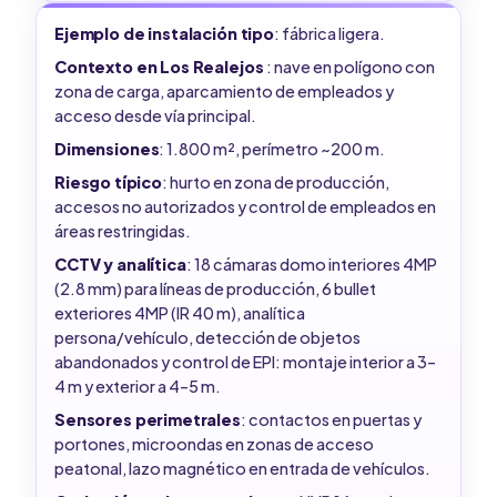
Ejemplo de instalación tipo
: fábrica ligera.
Contexto en Los Realejos
: nave en polígono con
zona de carga, aparcamiento de empleados y
acceso desde vía principal.
Dimensiones
: 1.800 m², perímetro ~200 m.
Riesgo típico
: hurto en zona de producción,
accesos no autorizados y control de empleados en
áreas restringidas.
CCTV y analítica
: 18 cámaras domo interiores 4MP
(2.8 mm) para líneas de producción, 6 bullet
exteriores 4MP (IR 40 m), analítica
persona/vehículo, detección de objetos
abandonados y control de EPI: montaje interior a 3–
4 m y exterior a 4–5 m.
Sensores perimetrales
: contactos en puertas y
portones, microondas en zonas de acceso
peatonal, lazo magnético en entrada de vehículos.