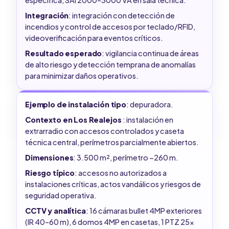
Integración
: integración con detección de
incendios y control de accesos por teclado/RFID,
videoverificación para eventos críticos.
Resultado esperado
: vigilancia continua de áreas
de alto riesgo y detección temprana de anomalías
para minimizar daños operativos.
Ejemplo de instalación tipo
: depuradora.
Contexto en Los Realejos
: instalación en
extrarradio con accesos controlados y caseta
técnica central, perímetros parcialmente abiertos.
Dimensiones
: 3.500 m², perímetro ~260 m.
Riesgo típico
: accesos no autorizados a
instalaciones críticas, actos vandálicos y riesgos de
seguridad operativa.
CCTV y analítica
: 16 cámaras bullet 4MP exteriores
(IR 40–60 m), 6 domos 4MP en casetas, 1 PTZ 25x