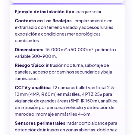
Ejemplo de instalación tipo
: parque solar.
Contexto en Los Realejos
: emplazamiento en
extrarradio con terreno vallado y accesos rurales,
exposición a condiciones meteorológicas
cambiantes.
Dimensiones
: 15.000 m² a 50.000 m², perímetro
variable 500–900 m.
Riesgo típico
: intrusión nocturna, sabotaje de
paneles, acceso por caminos secundarios y baja
iluminación.
CCTV y analítica
: 12 cámaras bullet varifocal 2.8–
12 mm (4MP, IR 80 m) en mástiles, 4 PTZ 25x para
vigilancia de grandes áreas (8MP, IR 150 m), analítica
de intrusión por persona/vehículo y detección de
merodeo: montaje en mástiles 4–6 m.
Sensores perimetrales
: radar corto alcance para
detección de intrusos en zonas abiertas, doble haz