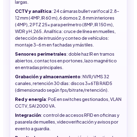
largas.
CCTV y analítica
: 24 cámaras bullet varifocal 2.8–
12 mm (4MP, IR 60 m), 6 domos 2.8 mm interiores
(4MP), 2 PTZ 25x para perímetro (8MP, IR 150 m),
WDR y H.265. Analítica: cruce de línea en muelles,
detección de intrusión y conteo de vehículos:
montaje 3–6 m en fachadas y mástiles.
Sensores perimetrales
: doble haz IR en tramos
abiertos, contactos en portones, lazo magnético
en entradas principales.
Grabación y almacenamiento
: NVR/VMS 32
canales, retención 30 días: discos 3x6TB RAID5
(dimensionado según fps/bitrate/retención).
Red y energía
: PoE en switches gestionados, VLAN
CCTV, SAI 2000 VA.
Integración
: control de accesos RFID en oficinas y
pasarela de muelles, videoverificación y avisos por
evento a guardia.