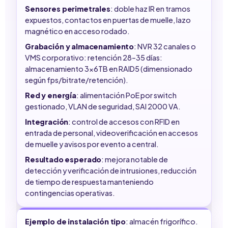
Sensores perimetrales
: doble haz IR en tramos
expuestos, contactos en puertas de muelle, lazo
magnético en acceso rodado.
Grabación y almacenamiento
: NVR 32 canales o
VMS corporativo: retención 28–35 días:
almacenamiento 3x6TB en RAID5 (dimensionado
según fps/bitrate/retención).
Red y energía
: alimentación PoE por switch
gestionado, VLAN de seguridad, SAI 2000 VA.
Integración
: control de accesos con RFID en
entrada de personal, videoverificación en accesos
de muelle y avisos por evento a central.
Resultado esperado
: mejora notable de
detección y verificación de intrusiones, reducción
de tiempo de respuesta manteniendo
contingencias operativas.
Ejemplo de instalación tipo
: almacén frigorífico.