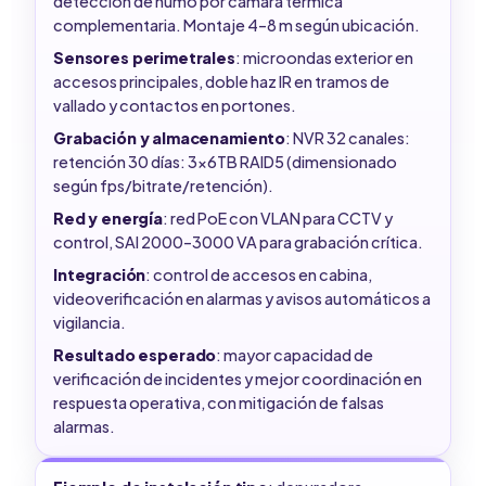
detección de humo por cámara térmica
complementaria. Montaje 4–8 m según ubicación.
Sensores perimetrales
: microondas exterior en
accesos principales, doble haz IR en tramos de
vallado y contactos en portones.
Grabación y almacenamiento
: NVR 32 canales:
retención 30 días: 3x6TB RAID5 (dimensionado
según fps/bitrate/retención).
Red y energía
: red PoE con VLAN para CCTV y
control, SAI 2000–3000 VA para grabación crítica.
Integración
: control de accesos en cabina,
videoverificación en alarmas y avisos automáticos a
vigilancia.
Resultado esperado
: mayor capacidad de
verificación de incidentes y mejor coordinación en
respuesta operativa, con mitigación de falsas
alarmas.