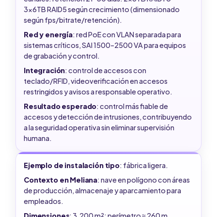
3x6TB RAID5 según crecimiento (dimensionado
según fps/bitrate/retención).
Red y energía
: red PoE con VLAN separada para
sistemas críticos, SAI 1500–2500 VA para equipos
de grabación y control.
Integración
: control de accesos con
teclado/RFID, videoverificación en accesos
restringidos y avisos a responsable operativo.
Resultado esperado
: control más fiable de
accesos y detección de intrusiones, contribuyendo
a la seguridad operativa sin eliminar supervisión
humana.
Ejemplo de instalación tipo
: fábrica ligera.
Contexto en Meliana
: nave en polígono con áreas
de producción, almacenaje y aparcamiento para
empleados.
Dimensiones
: 3.200 m²: perímetro ≈ 260 m.