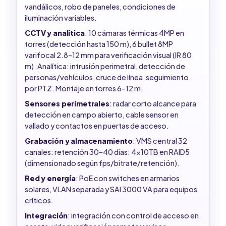
vandálicos, robo de paneles, condiciones de
iluminación variables.
CCTV y analítica
: 10 cámaras térmicas 4MP en
torres (detección hasta 150 m), 6 bullet 8MP
varifocal 2.8–12 mm para verificación visual (IR 80
m). Analítica: intrusión perimetral, detección de
personas/vehículos, cruce de línea, seguimiento
por PTZ. Montaje en torres 6–12 m.
Sensores perimetrales
: radar corto alcance para
detección en campo abierto, cable sensor en
vallado y contactos en puertas de acceso.
Grabación y almacenamiento
: VMS central 32
canales: retención 30–40 días: 4x10TB en RAID5
(dimensionado según fps/bitrate/retención).
Red y energía
: PoE con switches en armarios
solares, VLAN separada y SAI 3000 VA para equipos
críticos.
Integración
: integración con control de acceso en