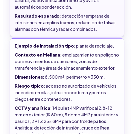
caseta, videoverificación remota y avisos
automáticos por detección.
Resultado esperado
: detección temprana de
intrusiones en amplios tramos, reducción de falsas
alarmas con térmica y radar combinados.
Ejemplo de instalación tipo
: planta de reciclaje.
Contexto en Meliana
: emplazamiento en polígono
con movimientos de camiones, zonas de
transferencia y áreas de almacenamiento exterior.
Dimensiones
: 8.500 m²: perímetro ≈ 350 m.
Riesgo típico
: acceso no autorizado de vehículos,
incendios en pilas, intrusión nocturna y puntos
ciegos entre contenedores.
CCTV y analítica
: 14 bullet 4MP varifocal 2.8–12
mm en exterior (IR 60 m), 8 domo 4MP para interior y
pasillos, 2 PTZ 25x 8MP para control de patios.
Analítica: detección de intrusión, cruce de línea,