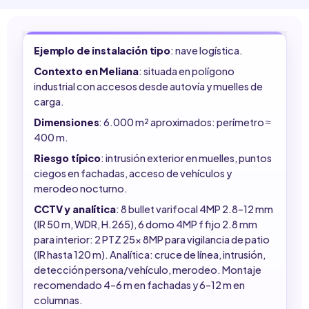
Ejemplo de instalación tipo
: nave logística.
Contexto en Meliana
: situada en polígono
industrial con accesos desde autovía y muelles de
carga.
Dimensiones
: 6.000 m² aproximados: perímetro ≈
400 m.
Riesgo típico
: intrusión exterior en muelles, puntos
ciegos en fachadas, acceso de vehículos y
merodeo nocturno.
CCTV y analítica
: 8 bullet varifocal 4MP 2.8–12 mm
(IR 50 m, WDR, H.265), 6 domo 4MP f fijo 2.8 mm
para interior: 2 PTZ 25x 8MP para vigilancia de patio
(IR hasta 120 m). Analítica: cruce de línea, intrusión,
detección persona/vehículo, merodeo. Montaje
recomendado 4–6 m en fachadas y 6–12 m en
columnas.