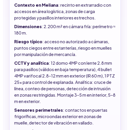
Contexto en Meliana
: recinto en extrarradio con
accesos en área logística, zonas de carga
protegidas y pasillos interiores estrechos.
Dimensiones
: 2.200 m² en cámara fría: perímetro ≈
180 m.
Riesgo típico
: acceso no autorizado a cámaras,
puntos ciegos entre estanterías, riesgo en muelles
por manipulación de mercancía.
CCTV y analítica
: 12 domo 4MP con lente 2.8 mm
para pasillos (válidos en baja temperatura), 4 bullet
4MP varifocal 2.8–12 mm en exterior (IR 60 m), 1 PTZ
25x para control de explanada. Analítica: cruce de
línea, conteo de personas, detección de intrusión
en zonas restringidas. Montaje 3–5 m en interior, 5–8
m en exterior.
Sensores perimetrales
: contactos en puertas
frigoríficas, microondas exterior en zonas de
muelle, detector de vibración en vallado.