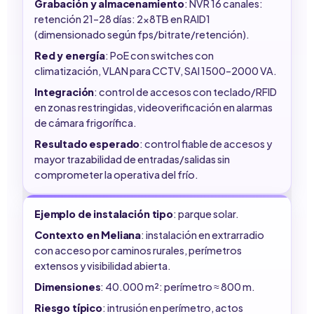
Grabación y almacenamiento
: NVR 16 canales:
retención 21–28 días: 2x8TB en RAID1
(dimensionado según fps/bitrate/retención).
Red y energía
: PoE con switches con
climatización, VLAN para CCTV, SAI 1500–2000 VA.
Integración
: control de accesos con teclado/RFID
en zonas restringidas, videoverificación en alarmas
de cámara frigorífica.
Resultado esperado
: control fiable de accesos y
mayor trazabilidad de entradas/salidas sin
comprometer la operativa del frío.
Ejemplo de instalación tipo
: parque solar.
Contexto en Meliana
: instalación en extrarradio
con acceso por caminos rurales, perímetros
extensos y visibilidad abierta.
Dimensiones
: 40.000 m²: perímetro ≈ 800 m.
Riesgo típico
: intrusión en perímetro, actos