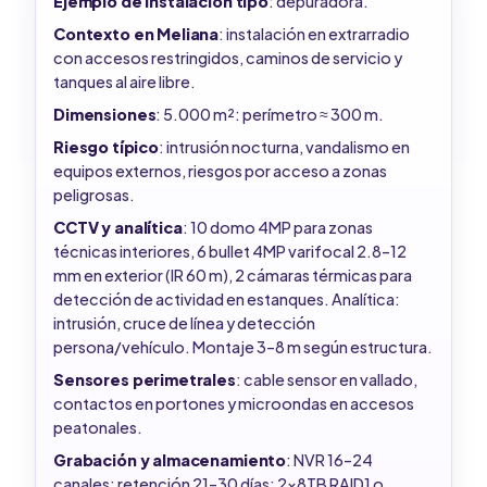
Ejemplo de instalación tipo
: depuradora.
Contexto en Meliana
: instalación en extrarradio
con accesos restringidos, caminos de servicio y
tanques al aire libre.
Dimensiones
: 5.000 m²: perímetro ≈ 300 m.
Riesgo típico
: intrusión nocturna, vandalismo en
equipos externos, riesgos por acceso a zonas
peligrosas.
CCTV y analítica
: 10 domo 4MP para zonas
técnicas interiores, 6 bullet 4MP varifocal 2.8–12
mm en exterior (IR 60 m), 2 cámaras térmicas para
detección de actividad en estanques. Analítica:
intrusión, cruce de línea y detección
persona/vehículo. Montaje 3–8 m según estructura.
Sensores perimetrales
: cable sensor en vallado,
contactos en portones y microondas en accesos
peatonales.
Grabación y almacenamiento
: NVR 16–24
canales: retención 21–30 días: 2x8TB RAID1 o