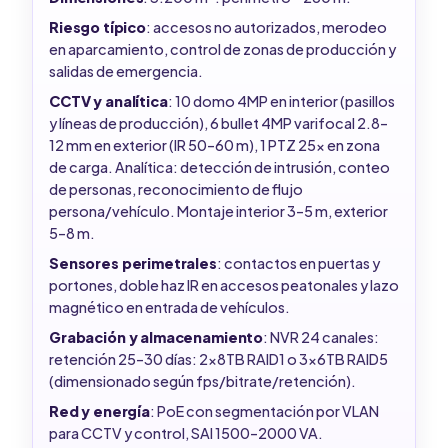
Riesgo típico
: accesos no autorizados, merodeo
en aparcamiento, control de zonas de producción y
salidas de emergencia.
CCTV y analítica
: 10 domo 4MP en interior (pasillos
y líneas de producción), 6 bullet 4MP varifocal 2.8–
12 mm en exterior (IR 50–60 m), 1 PTZ 25x en zona
de carga. Analítica: detección de intrusión, conteo
de personas, reconocimiento de flujo
persona/vehículo. Montaje interior 3–5 m, exterior
5–8 m.
Sensores perimetrales
: contactos en puertas y
portones, doble haz IR en accesos peatonales y lazo
magnético en entrada de vehículos.
Grabación y almacenamiento
: NVR 24 canales:
retención 25–30 días: 2x8TB RAID1 o 3x6TB RAID5
(dimensionado según fps/bitrate/retención).
Red y energía
: PoE con segmentación por VLAN
para CCTV y control, SAI 1500–2000 VA.