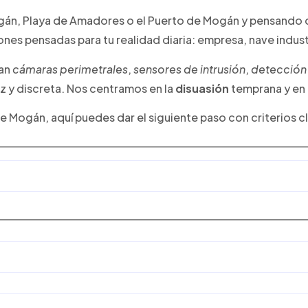
gán, Playa de Amadores o el Puerto de Mogán y pensando 
nes pensadas para tu realidad diaria: empresa, nave industr
nan
cámaras perimetrales
,
sensores de intrusión
,
detección 
z y discreta. Nos centramos en la
disuasión
temprana y en l
 Mogán, aquí puedes dar el siguiente paso con criterios cla