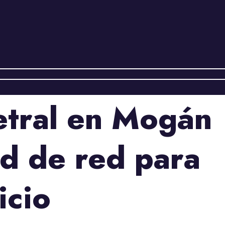
etral en Mogán
d de red para
icio