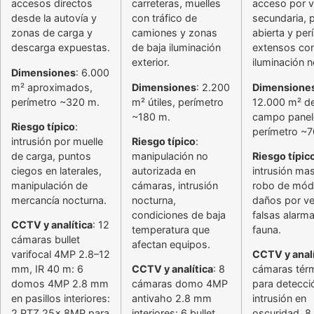
accesos directos
carreteras, muelles
acceso por v
desde la autovía y
con tráfico de
secundaria, 
zonas de carga y
camiones y zonas
abierta y per
descarga expuestas.
de baja iluminación
extensos co
exterior.
iluminación n
Dimensiones
: 6.000
m² aproximados,
Dimensiones
: 2.200
Dimensione
perímetro ~320 m.
m² útiles, perímetro
12.000 m² d
~180 m.
campo panel
Riesgo típico
:
perímetro ~
intrusión por muelle
Riesgo típico
:
de carga, puntos
manipulación no
Riesgo típic
ciegos en laterales,
autorizada en
intrusión mas
manipulación de
cámaras, intrusión
robo de mód
mercancía nocturna.
nocturna,
daños por ve
condiciones de baja
falsas alarm
CCTV y analítica
: 12
temperatura que
fauna.
cámaras bullet
afectan equipos.
varifocal 4MP 2.8–12
CCTV y analí
mm, IR 40 m: 6
CCTV y analítica
: 8
cámaras tér
domos 4MP 2.8 mm
cámaras domo 4MP
para detecci
en pasillos interiores:
antivaho 2.8 mm
intrusión en
2 PTZ 25x 8MP para
interiores: 6 bullet
oscuridad, 8 