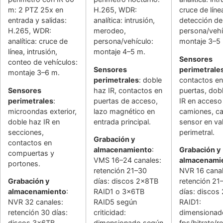
m: 2 PTZ 25x en
H.265, WDR:
cruce de líne
entrada y salidas:
analítica: intrusión,
detección de
H.265, WDR:
merodeo,
persona/vehí
analítica: cruce de
persona/vehículo:
montaje 3–5
línea, intrusión,
montaje 4–5 m.
Sensores
conteo de vehículos:
Sensores
perimetrale
montaje 3–6 m.
perimetrales
: doble
contactos en
Sensores
haz IR, contactos en
puertas, dob
perimetrales
:
puertas de acceso,
IR en acceso
microondas exterior,
lazo magnético en
camiones, ca
doble haz IR en
entrada principal.
sensor en val
secciones,
perimetral.
Grabación y
contactos en
almacenamiento
:
Grabación y
compuertas y
VMS 16–24 canales:
almacenami
portones.
retención 21–30
NVR 16 canal
Grabación y
días: discos 2x8TB
retención 21
almacenamiento
:
RAID1 o 3x6TB
días: discos
NVR 32 canales:
RAID5 según
RAID1:
retención 30 días:
criticidad:
dimensionad
discos 3x6TB
dimensionado según
fps/bitrate/r