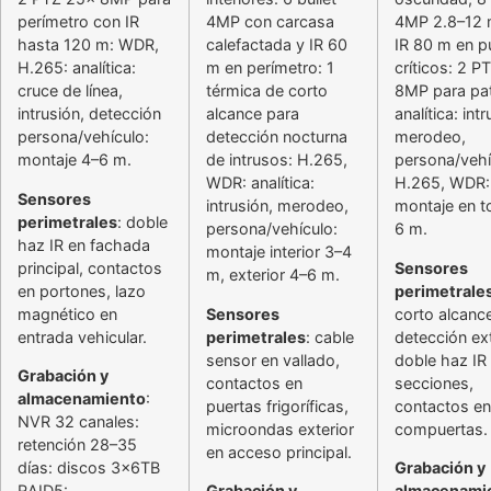
perímetro con IR
4MP con carcasa
4MP 2.8–12
hasta 120 m: WDR,
calefactada y IR 60
IR 80 m en p
H.265: analítica:
m en perímetro: 1
críticos: 2 P
cruce de línea,
térmica de corto
8MP para patr
intrusión, detección
alcance para
analítica: intr
persona/vehículo:
detección nocturna
merodeo,
montaje 4–6 m.
de intrusos: H.265,
persona/vehí
WDR: analítica:
H.265, WDR:
Sensores
intrusión, merodeo,
montaje en t
perimetrales
: doble
persona/vehículo:
6 m.
haz IR en fachada
montaje interior 3–4
principal, contactos
Sensores
m, exterior 4–6 m.
en portones, lazo
perimetrale
magnético en
Sensores
corto alcanc
entrada vehicular.
perimetrales
: cable
detección ext
sensor en vallado,
doble haz IR
Grabación y
contactos en
secciones,
almacenamiento
:
puertas frigoríficas,
contactos en
NVR 32 canales:
microondas exterior
compuertas.
retención 28–35
en acceso principal.
días: discos 3x6TB
Grabación y
RAID5:
Grabación y
almacenami