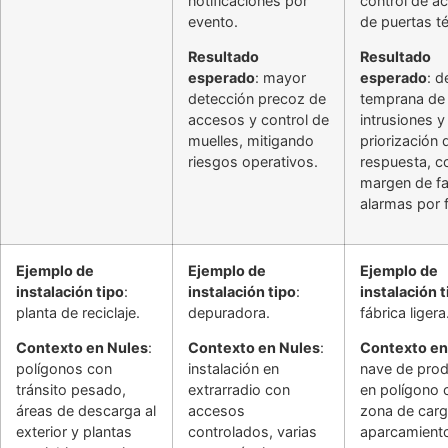
notificaciones por
control de a
evento.
de puertas t
Resultado
Resultado
esperado
: mayor
esperado
: d
detección precoz de
temprana de
accesos y control de
intrusiones y
muelles, mitigando
priorización 
riesgos operativos.
respuesta, c
margen de fa
alarmas por 
Ejemplo de
Ejemplo de
Ejemplo de
instalación tipo
:
instalación tipo
:
instalación t
planta de reciclaje.
depuradora.
fábrica ligera
Contexto en Nules
:
Contexto en Nules
:
Contexto en
polígonos con
instalación en
nave de pro
tránsito pesado,
extrarradio con
en polígono 
áreas de descarga al
accesos
zona de carg
exterior y plantas
controlados, varias
aparcamient