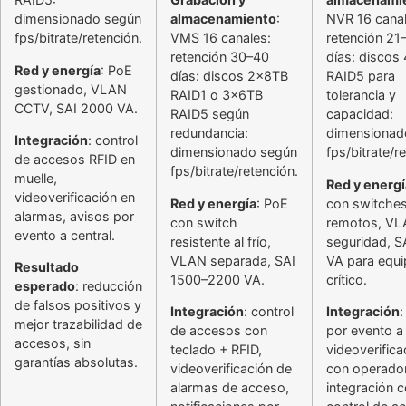
dimensionado según
almacenamiento
:
NVR 16 canal
fps/bitrate/retención.
VMS 16 canales:
retención 21
retención 30–40
días: discos
Red y energía
: PoE
días: discos 2x8TB
RAID5 para
gestionado, VLAN
RAID1 o 3x6TB
tolerancia y
CCTV, SAI 2000 VA.
RAID5 según
capacidad:
redundancia:
dimensionad
Integración
: control
dimensionado según
fps/bitrate/r
de accesos RFID en
fps/bitrate/retención.
muelle,
Red y energí
videoverificación en
Red y energía
: PoE
con switche
alarmas, avisos por
con switch
remotos, VL
evento a central.
resistente al frío,
seguridad, S
VLAN separada, SAI
VA para equ
Resultado
1500–2200 VA.
crítico.
esperado
: reducción
de falsos positivos y
Integración
: control
Integración
:
mejor trazabilidad de
de accesos con
por evento a 
accesos, sin
teclado + RFID,
videoverifica
garantías absolutas.
videoverificación de
con operador
alarmas de acceso,
integración 