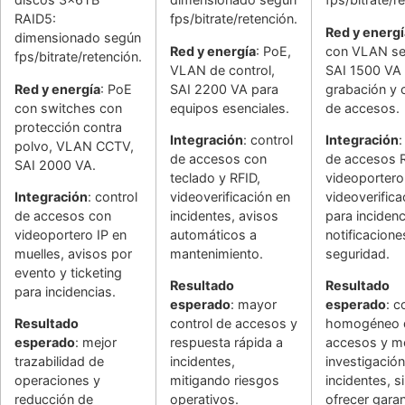
RAID5:
fps/bitrate/retención.
Red y energí
dimensionado según
Red y energía
: PoE,
con VLAN se
fps/bitrate/retención.
VLAN de control,
SAI 1500 VA
Red y energía
: PoE
SAI 2200 VA para
grabación y 
con switches con
equipos esenciales.
de accesos.
protección contra
Integración
: control
Integración
:
polvo, VLAN CCTV,
de accesos con
de accesos 
SAI 2000 VA.
teclado y RFID,
videoportero 
Integración
: control
videoverificación en
videoverifica
de accesos con
incidentes, avisos
para incidenc
videoportero IP en
automáticos a
notificacione
muelles, avisos por
mantenimiento.
seguridad.
evento y ticketing
Resultado
Resultado
para incidencias.
esperado
: mayor
esperado
: c
Resultado
control de accesos y
homogéneo 
esperado
: mejor
respuesta rápida a
accesos y me
trazabilidad de
incidentes,
investigació
operaciones y
mitigando riesgos
incidentes, s
reducción de
operativos.
ofrecer garan