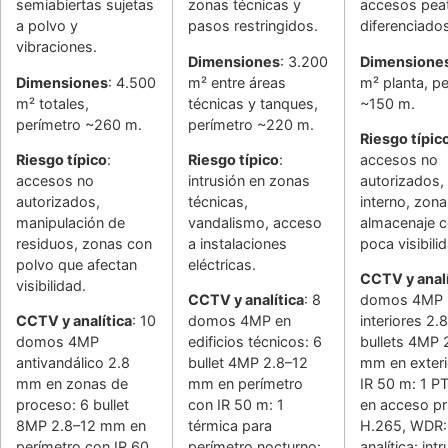
semiabiertas sujetas
zonas técnicas y
accesos pea
a polvo y
pasos restringidos.
diferenciado
vibraciones.
Dimensiones
: 3.200
Dimensione
Dimensiones
: 4.500
m² entre áreas
m² planta, p
m² totales,
técnicas y tanques,
~150 m.
perímetro ~260 m.
perímetro ~220 m.
Riesgo típic
Riesgo típico
:
Riesgo típico
:
accesos no
accesos no
intrusión en zonas
autorizados,
autorizados,
técnicas,
interno, zon
manipulación de
vandalismo, acceso
almacenaje 
residuos, zonas con
a instalaciones
poca visibili
polvo que afectan
eléctricas.
CCTV y analí
visibilidad.
CCTV y analítica
: 8
domos 4MP
CCTV y analítica
: 10
domos 4MP en
interiores 2.
domos 4MP
edificios técnicos: 6
bullets 4MP 
antivandálico 2.8
bullet 4MP 2.8–12
mm en exteri
mm en zonas de
mm en perímetro
IR 50 m: 1 P
proceso: 6 bullet
con IR 50 m: 1
en acceso pri
8MP 2.8–12 mm en
térmica para
H.265, WDR:
perímetro con IR 60
perímetro nocturno:
analítica: intr