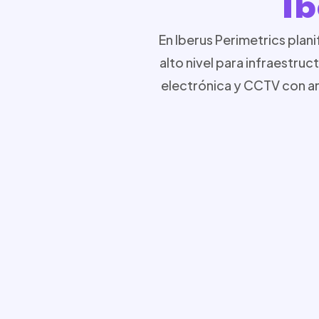
Ib
En Iberus Perimetrics pla
alto nivel para infraestru
electrónica y CCTV con ana