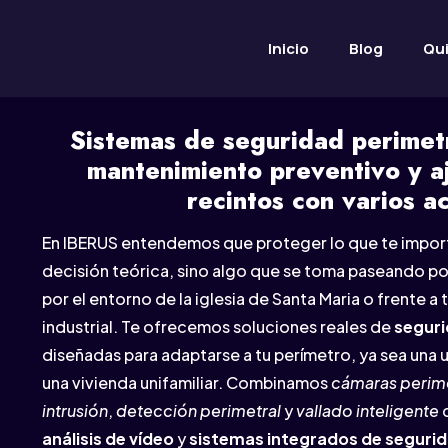
Inicio
Blog
Qu
Sistemas de seguridad perimetr
mantenimiento preventivo y aj
recintos con varios a
En IBERUS entendemos que proteger lo que te import
decisión teórica, sino algo que se toma paseando por 
por el entorno de la iglesia de Santa Maria o frente a
industrial. Te ofrecemos soluciones reales de
seguri
diseñadas para adaptarse a tu perímetro, ya sea una 
una vivienda unifamiliar. Combinamos
cámaras perim
intrusión
,
detección perimetral
y
vallado inteligente
análisis de vídeo
y
sistemas integrados de seguri