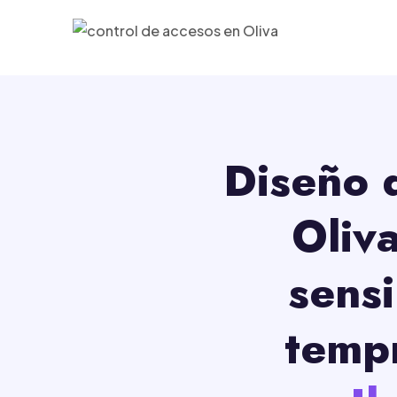
Diseño 
Oliv
sens
tempr