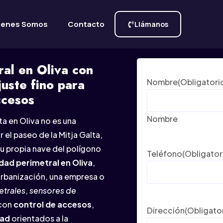
ienes Somos
Contacto
Llámanos
al en Oliva con
uste fino para
Nombre
(Obligatori
ccesos
Nombre
a en Oliva no es una
el paseo de la Mitja Galta,
 tu propia nave del polígono
Teléfono
(Obligator
dad perimetral en Oliva
,
urbanización, una empresa o
etrales
,
sensores de
con
control de accesos
,
Dirección
(Obligato
dad
orientados a la