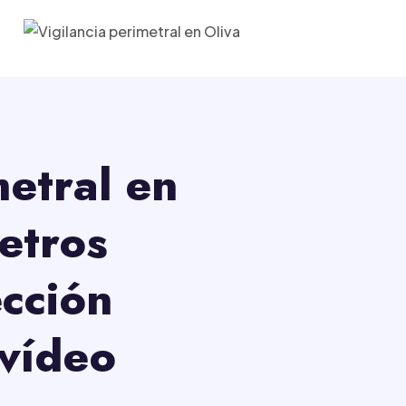
etral en
etros
cción
 vídeo