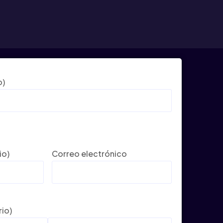
o)
io)
Correo electrónico
rio)