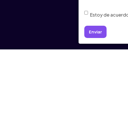
Consentimiento
(Ob
Estoy de acuerdo 