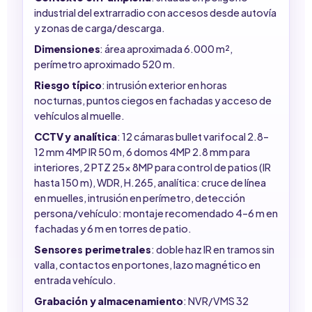
industrial del extrarradio con accesos desde autovía
y zonas de carga/descarga.
Dimensiones
: área aproximada 6.000 m²,
perímetro aproximado 520 m.
Riesgo típico
: intrusión exterior en horas
nocturnas, puntos ciegos en fachadas y acceso de
vehículos al muelle.
CCTV y analítica
: 12 cámaras bullet varifocal 2.8–
12 mm 4MP IR 50 m, 6 domos 4MP 2.8 mm para
interiores, 2 PTZ 25x 8MP para control de patios (IR
hasta 150 m), WDR, H.265, analítica: cruce de línea
en muelles, intrusión en perímetro, detección
persona/vehículo: montaje recomendado 4–6 m en
fachadas y 6 m en torres de patio.
Sensores perimetrales
: doble haz IR en tramos sin
valla, contactos en portones, lazo magnético en
entrada vehículo.
Grabación y almacenamiento
: NVR/VMS 32