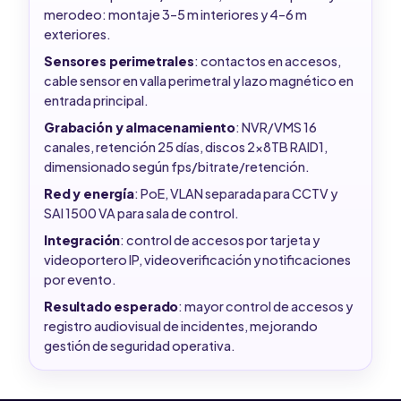
merodeo: montaje 3–5 m interiores y 4–6 m
exteriores.
Sensores perimetrales
: contactos en accesos,
cable sensor en valla perimetral y lazo magnético en
entrada principal.
Grabación y almacenamiento
: NVR/VMS 16
canales, retención 25 días, discos 2x8TB RAID1,
dimensionado según fps/bitrate/retención.
Red y energía
: PoE, VLAN separada para CCTV y
SAI 1500 VA para sala de control.
Integración
: control de accesos por tarjeta y
videoportero IP, videoverificación y notificaciones
por evento.
Resultado esperado
: mayor control de accesos y
registro audiovisual de incidentes, mejorando
gestión de seguridad operativa.