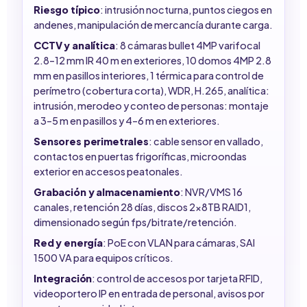
Riesgo típico
: intrusión nocturna, puntos ciegos en
andenes, manipulación de mercancía durante carga.
CCTV y analítica
: 8 cámaras bullet 4MP varifocal
2.8–12 mm IR 40 m en exteriores, 10 domos 4MP 2.8
mm en pasillos interiores, 1 térmica para control de
perímetro (cobertura corta), WDR, H.265, analítica:
intrusión, merodeo y conteo de personas: montaje
a 3–5 m en pasillos y 4–6 m en exteriores.
Sensores perimetrales
: cable sensor en vallado,
contactos en puertas frigoríficas, microondas
exterior en accesos peatonales.
Grabación y almacenamiento
: NVR/VMS 16
canales, retención 28 días, discos 2x8TB RAID1,
dimensionado según fps/bitrate/retención.
Red y energía
: PoE con VLAN para cámaras, SAI
1500 VA para equipos críticos.
Integración
: control de accesos por tarjeta RFID,
videoportero IP en entrada de personal, avisos por