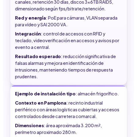
canales, retención 30 días, discos 3x6TB RAID5,
dimensionado según fps/bitrate/retención.
Red y energía
: PoE para cámaras, VLAN separada
para vídeo y SAI 2000 VA.
Integración
: control de accesos con RFID y
teclado, videoverificación en accesos y avisos por
evento a central.
Resultado esperado
: reducción significativa de
falsas alarmas y mejora en identificación de
intrusiones, manteniendo tiempos de respuesta
prudentes.
Ejemplo de instalación tipo
: almacén frigorífico.
Contexto en Pamplona
: recinto industrial
periférico con áreas logísticas cubiertas y accesos
controlados desde carretera comarcal.
Dimensiones
: área aproximada 3.200 m²,
perímetro aproximado 280 m.