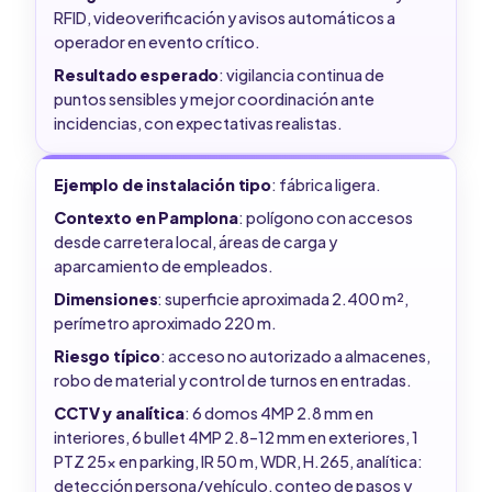
RFID, videoverificación y avisos automáticos a
operador en evento crítico.
Resultado esperado
: vigilancia continua de
puntos sensibles y mejor coordinación ante
incidencias, con expectativas realistas.
Ejemplo de instalación tipo
: fábrica ligera.
Contexto en Pamplona
: polígono con accesos
desde carretera local, áreas de carga y
aparcamiento de empleados.
Dimensiones
: superficie aproximada 2.400 m²,
perímetro aproximado 220 m.
Riesgo típico
: acceso no autorizado a almacenes,
robo de material y control de turnos en entradas.
CCTV y analítica
: 6 domos 4MP 2.8 mm en
interiores, 6 bullet 4MP 2.8–12 mm en exteriores, 1
PTZ 25x en parking, IR 50 m, WDR, H.265, analítica:
detección persona/vehículo, conteo de pasos y