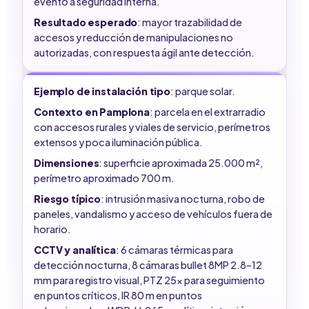
evento a seguridad interna.
Resultado esperado
: mayor trazabilidad de
accesos y reducción de manipulaciones no
autorizadas, con respuesta ágil ante detección.
Ejemplo de instalación tipo
: parque solar.
Contexto en Pamplona
: parcela en el extrarradio
con accesos rurales y viales de servicio, perímetros
extensos y poca iluminación pública.
Dimensiones
: superficie aproximada 25.000 m²,
perímetro aproximado 700 m.
Riesgo típico
: intrusión masiva nocturna, robo de
paneles, vandalismo y acceso de vehículos fuera de
horario.
CCTV y analítica
: 6 cámaras térmicas para
detección nocturna, 8 cámaras bullet 8MP 2.8–12
mm para registro visual, PTZ 25x para seguimiento
en puntos críticos, IR 80 m en puntos