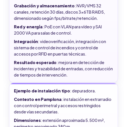
Grabación y almacenamiento
: NVR/VMS 32
canales, retención 30 días, discos 3x6TB RAID5,
dimensionado según fps/bitrate/retención.
Red y energía
: PoE con VLAN para vídeo y SAI
2000 VA para salas de control.
Integración
: videoverificación, integración con
sistema de control de incendios y control de
accesos por RFID en puertas técnicas.
Resultado esperado
: mejora en detección de
incidentes y trazabilidad de entradas, con reducción
de tiempos de intervención.
Ejemplo de instalación tipo
: depuradora.
Contexto en Pamplona
: instalación en extrarradio
con control perimetral y accesos restringidos
desde vías secundarias.
Dimensiones
: extensión aproximada 5.500 m²,
perímetro aproximado 380 m.