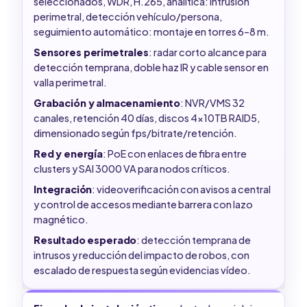
seleccionados, WDR, H.265, analítica: intrusión
perimetral, detección vehículo/persona,
seguimiento automático: montaje en torres 6–8 m.
Sensores perimetrales
: radar corto alcance para
detección temprana, doble haz IR y cable sensor en
valla perimetral.
Grabación y almacenamiento
: NVR/VMS 32
canales, retención 40 días, discos 4x10TB RAID5,
dimensionado según fps/bitrate/retención.
Red y energía
: PoE con enlaces de fibra entre
clusters y SAI 3000 VA para nodos críticos.
Integración
: videoverificación con avisos a central
y control de accesos mediante barrera con lazo
magnético.
Resultado esperado
: detección temprana de
intrusos y reducción del impacto de robos, con
escalado de respuesta según evidencias vídeo.