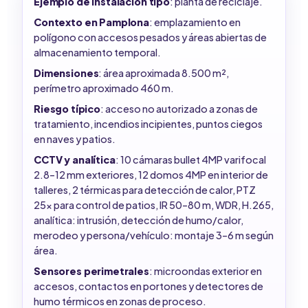
Ejemplo de instalación tipo
: planta de reciclaje.
Contexto en Pamplona
: emplazamiento en
polígono con accesos pesados y áreas abiertas de
almacenamiento temporal.
Dimensiones
: área aproximada 8.500 m²,
perímetro aproximado 460 m.
Riesgo típico
: acceso no autorizado a zonas de
tratamiento, incendios incipientes, puntos ciegos
en naves y patios.
CCTV y analítica
: 10 cámaras bullet 4MP varifocal
2.8–12 mm exteriores, 12 domos 4MP en interior de
talleres, 2 térmicas para detección de calor, PTZ
25x para control de patios, IR 50–80 m, WDR, H.265,
analítica: intrusión, detección de humo/calor,
merodeo y persona/vehículo: montaje 3–6 m según
área.
Sensores perimetrales
: microondas exterior en
accesos, contactos en portones y detectores de
humo térmicos en zonas de proceso.