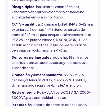
Riesgo típico
: intrusión en zonas técnicas,
vandalismo en equipos externos y entradas no
autorizadas en horario nocturno.
CCTV y analítica
: 6 cámaras bullet 4MP 2.8–12 mm
exteriores, 8 domos 4MP interiores en salas de
control, 1 térmica para tanque de almacenamiento,
PTZ 25x en puntos críticos, IR 60 m, WDR, H.265,
analítica: cruce de línea, intrusión, detección de
persona/vehículo: montaje 4–6 m.
Sensores perimetrales
: doble haz IR en tramos
abiertos, contactos en accesos y microondas en
zonas de paso.
Grabación y almacenamiento
: NVR/VMS 16
canales, retención 21 días, discos 2x8TB RAID1,
dimensionado según fps/bitrate/retención.
Red y energía
: PoE y VLAN para CCTV, SAI 2000–
3000 VA para continuidad en salas.
Integración
: control de accesos con teclado y