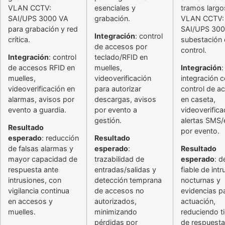
VLAN CCTV:
esenciales y
tramos largo
SAI/UPS 3000 VA
grabación.
VLAN CCTV:
para grabación y red
SAI/UPS 300
Integración
: control
crítica.
subestación
de accesos por
control.
Integración
: control
teclado/RFID en
de accesos RFID en
muelles,
Integración
:
muelles,
videoverificación
integración 
videoverificación en
para autorizar
control de a
alarmas, avisos por
descargas, avisos
en caseta,
evento a guardia.
por evento a
videoverifica
gestión.
alertas SMS/
Resultado
por evento.
esperado
: reducción
Resultado
de falsas alarmas y
esperado
:
Resultado
mayor capacidad de
trazabilidad de
esperado
: d
respuesta ante
entradas/salidas y
fiable de int
intrusiones, con
detección temprana
nocturnas y
vigilancia continua
de accesos no
evidencias p
en accesos y
autorizados,
actuación,
muelles.
minimizando
reduciendo 
pérdidas por
de respuesta