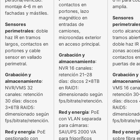
contactos en
montaje 4–6 m en
amplia.
portones, lazo
fachadas y mástiles.
magnético en
Sensores
Sensores
entradas de
perimetrale
perimetrales
: doble
camiones,
corto alcanc
haz IR en tramos
microondas exterior
tramos abier
largos, contactos en
en acceso principal.
doble haz IR
portones y cable
zonas accesi
Grabación y
sensor en vallado
contactos en
almacenamiento
:
perimetral.
puertas de a
NVR 16 canales:
Grabación y
retención 21–28
Grabación y
almacenamiento
:
días: discos 2x8TB
almacenami
NVR/VMS 32
en RAID1:
VMS 16 cana
canales: retención
dimensionado según
retención 30
30 días: discos
fps/bitrate/retención.
días: discos
3x6TB RAID5:
RAID5:
Red y energía
: PoE
dimensionado según
dimensionad
con VLAN separada
fps/bitrate/retención.
fps/bitrate/r
para cámaras:
Red y energía
: PoE
SAI/UPS 2000 VA
Red y energí
gestionado con
para frigoríficos
sobre fibra e