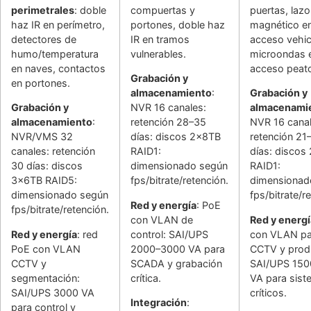
perimetrales
: doble
compuertas y
puertas, lazo
haz IR en perímetro,
portones, doble haz
magnético e
detectores de
IR en tramos
acceso vehic
humo/temperatura
vulnerables.
microondas 
en naves, contactos
acceso peato
Grabación y
en portones.
almacenamiento
:
Grabación y
Grabación y
NVR 16 canales:
almacenami
almacenamiento
:
retención 28–35
NVR 16 canal
NVR/VMS 32
días: discos 2x8TB
retención 21
canales: retención
RAID1:
días: discos
30 días: discos
dimensionado según
RAID1:
3x6TB RAID5:
fps/bitrate/retención.
dimensionad
dimensionado según
fps/bitrate/r
Red y energía
: PoE
fps/bitrate/retención.
con VLAN de
Red y energí
Red y energía
: red
control: SAI/UPS
con VLAN pa
PoE con VLAN
2000–3000 VA para
CCTV y prod
CCTV y
SCADA y grabación
SAI/UPS 15
segmentación:
crítica.
VA para sis
SAI/UPS 3000 VA
críticos.
Integración
:
para control y