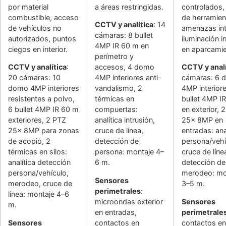
por material
a áreas restringidas.
controlados,
combustible, acceso
de herramien
CCTV y analítica
: 14
de vehículos no
amenazas int
cámaras: 8 bullet
autorizados, puntos
iluminación ir
4MP IR 60 m en
ciegos en interior.
en aparcamie
perímetro y
CCTV y analítica
:
accesos, 4 domo
CCTV y analí
20 cámaras: 10
4MP interiores anti-
cámaras: 6 
domo 4MP interiores
vandalismo, 2
4MP interiore
resistentes a polvo,
térmicas en
bullet 4MP I
6 bullet 4MP IR 60 m
compuertas:
en exterior, 
exteriores, 2 PTZ
analítica intrusión,
25x 8MP en
25x 8MP para zonas
cruce de línea,
entradas: ana
de acopio, 2
detección de
persona/vehí
térmicas en silos:
persona: montaje 4–
cruce de líne
analítica detección
6 m.
detección de
persona/vehículo,
merodeo: mo
Sensores
merodeo, cruce de
3–5 m.
perimetrales
:
línea: montaje 4–6
microondas exterior
Sensores
m.
en entradas,
perimetrale
Sensores
contactos en
contactos en