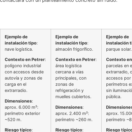
Ejemplo de
Ejemplo de
Ejemplo de
instalación tipo
:
instalación tipo
:
instalación t
nave logística.
almacén frigorífico.
parque solar.
Contexto en Petrer
:
Contexto en Petrer
:
Contexto en
polígono industrial
área logística
parcelas en e
con accesos desde
cercana a vías
extrarradio, 
autovía y zonas de
principales, con
accesos por 
carga en el
zonas de
perímetros e
extrarradio.
refrigeración y
sin iluminaci
muelles cubiertos.
pública.
Dimensiones
:
aprox. 6.000 m²:
Dimensiones
:
Dimensione
perímetro exterior
aprox. 2.400 m²:
aprox. 15.00
~520 m.
perímetro ~260 m.
perímetro ~
Riesgo típico
:
Riesgo típico
:
Riesgo típic