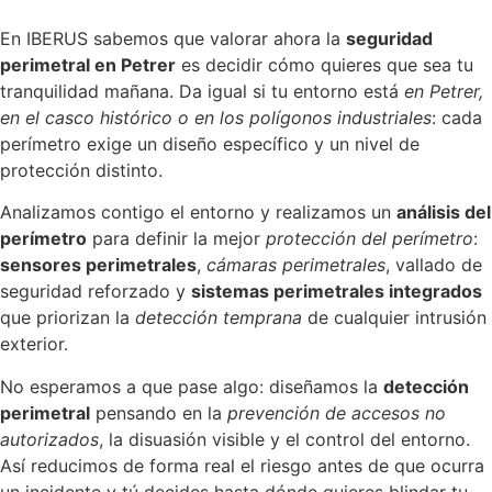
En IBERUS sabemos que valorar ahora la
seguridad
perimetral en Petrer
es decidir cómo quieres que sea tu
tranquilidad mañana. Da igual si tu entorno está
en Petrer,
en el casco histórico o en los polígonos industriales
: cada
perímetro exige un diseño específico y un nivel de
protección distinto.
Analizamos contigo el entorno y realizamos un
análisis del
perímetro
para definir la mejor
protección del perímetro
:
sensores perimetrales
,
cámaras perimetrales
, vallado de
seguridad reforzado y
sistemas perimetrales integrados
que priorizan la
detección temprana
de cualquier intrusión
exterior.
No esperamos a que pase algo: diseñamos la
detección
perimetral
pensando en la
prevención de accesos no
autorizados
, la disuasión visible y el control del entorno.
Así reducimos de forma real el riesgo antes de que ocurra
un incidente y tú decides hasta dónde quieres blindar tu