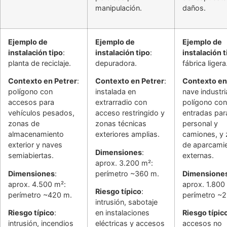
manipulación.
daños.
Ejemplo de
Ejemplo de
Ejemplo de
instalación tipo
:
instalación tipo
:
instalación t
planta de reciclaje.
depuradora.
fábrica ligera
Contexto en Petrer
:
Contexto en Petrer
:
Contexto en
polígono con
instalada en
nave industri
accesos para
extrarradio con
polígono con
vehículos pesados,
acceso restringido y
entradas par
zonas de
zonas técnicas
personal y
almacenamiento
exteriores amplias.
camiones, y
exterior y naves
de aparcami
Dimensiones
:
semiabiertas.
externas.
aprox. 3.200 m²:
Dimensiones
:
perímetro ~360 m.
Dimensione
aprox. 4.500 m²:
aprox. 1.800
Riesgo típico
:
perímetro ~420 m.
perímetro ~2
intrusión, sabotaje
Riesgo típico
:
en instalaciones
Riesgo típic
intrusión, incendios
eléctricas y accesos
accesos no