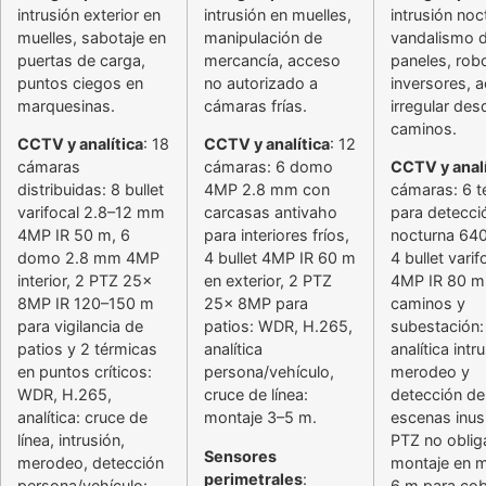
intrusión exterior en
intrusión en muelles,
intrusión noc
muelles, sabotaje en
manipulación de
vandalismo 
puertas de carga,
mercancía, acceso
paneles, rob
puntos ciegos en
no autorizado a
inversores, 
marquesinas.
cámaras frías.
irregular des
caminos.
CCTV y analítica
: 18
CCTV y analítica
: 12
cámaras
cámaras: 6 domo
CCTV y analí
distribuidas: 8 bullet
4MP 2.8 mm con
cámaras: 6 t
varifocal 2.8–12 mm
carcasas antivaho
para detecci
4MP IR 50 m, 6
para interiores fríos,
nocturna 64
domo 2.8 mm 4MP
4 bullet 4MP IR 60 m
4 bullet varif
interior, 2 PTZ 25x
en exterior, 2 PTZ
4MP IR 80 m
8MP IR 120–150 m
25x 8MP para
caminos y
para vigilancia de
patios: WDR, H.265,
subestación:
patios y 2 térmicas
analítica
analítica intr
en puntos críticos:
persona/vehículo,
merodeo y
WDR, H.265,
cruce de línea:
detección de
analítica: cruce de
montaje 3–5 m.
escenas inus
línea, intrusión,
PTZ no obliga
Sensores
merodeo, detección
montaje en m
perimetrales
:
persona/vehículo:
6 m para cob