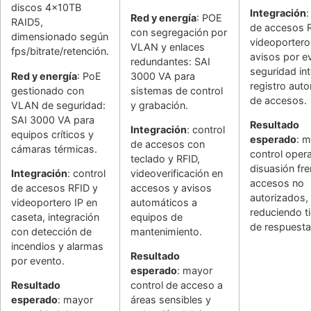
discos 4x10TB
Integración
:
Red y energía
: POE
RAID5,
de accesos 
con segregación por
dimensionado según
videoportero 
VLAN y enlaces
fps/bitrate/retención.
avisos por e
redundantes: SAI
seguridad int
Red y energía
: PoE
3000 VA para
registro aut
gestionado con
sistemas de control
de accesos.
VLAN de seguridad:
y grabación.
SAI 3000 VA para
Resultado
Integración
: control
equipos críticos y
esperado
: m
de accesos con
cámaras térmicas.
control opera
teclado y RFID,
disuasión fre
Integración
: control
videoverificación en
accesos no
de accesos RFID y
accesos y avisos
autorizados,
videoportero IP en
automáticos a
reduciendo 
caseta, integración
equipos de
de respuesta
con detección de
mantenimiento.
incendios y alarmas
Resultado
por evento.
esperado
: mayor
Resultado
control de acceso a
esperado
: mayor
áreas sensibles y