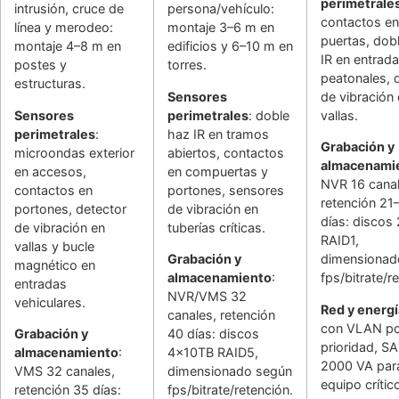
perimetrale
intrusión, cruce de
persona/vehículo:
contactos en
línea y merodeo:
montaje 3–6 m en
puertas, dob
montaje 4–8 m en
edificios y 6–10 m en
IR en entrad
postes y
torres.
peatonales, 
estructuras.
Sensores
de vibración
Sensores
perimetrales
: doble
vallas.
perimetrales
:
haz IR en tramos
Grabación y
microondas exterior
abiertos, contactos
almacenami
en accesos,
en compuertas y
NVR 16 canal
contactos en
portones, sensores
retención 21
portones, detector
de vibración en
días: discos
de vibración en
tuberías críticas.
RAID1,
vallas y bucle
Grabación y
dimensionad
magnético en
almacenamiento
:
fps/bitrate/r
entradas
NVR/VMS 32
vehiculares.
Red y energí
canales, retención
con VLAN po
Grabación y
40 días: discos
prioridad, S
almacenamiento
:
4x10TB RAID5,
2000 VA par
VMS 32 canales,
dimensionado según
equipo crític
retención 35 días:
fps/bitrate/retención.