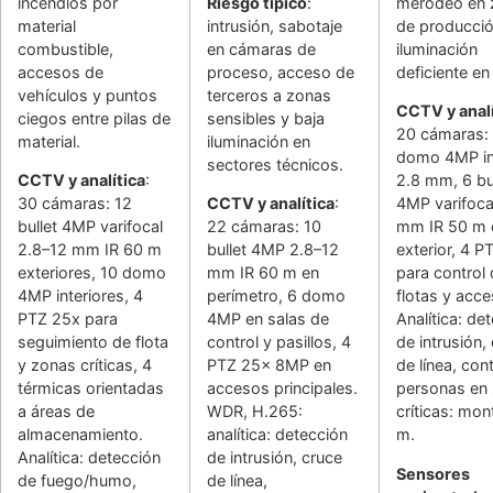
incendios por
Riesgo típico
:
merodeo en 
material
intrusión, sabotaje
de producció
combustible,
en cámaras de
iluminación
accesos de
proceso, acceso de
deficiente en
vehículos y puntos
terceros a zonas
CCTV y analí
ciegos entre pilas de
sensibles y baja
20 cámaras:
material.
iluminación en
domo 4MP in
sectores técnicos.
CCTV y analítica
:
2.8 mm, 6 bu
30 cámaras: 12
CCTV y analítica
:
4MP varifoca
bullet 4MP varifocal
22 cámaras: 10
mm IR 50 m 
2.8–12 mm IR 60 m
bullet 4MP 2.8–12
exterior, 4 P
exteriores, 10 domo
mm IR 60 m en
para control
4MP interiores, 4
perímetro, 6 domo
flotas y acce
PTZ 25x para
4MP en salas de
Analítica: de
seguimiento de flota
control y pasillos, 4
de intrusión,
y zonas críticas, 4
PTZ 25x 8MP en
de línea, con
térmicas orientadas
accesos principales.
personas en
a áreas de
WDR, H.265:
críticas: mon
almacenamiento.
analítica: detección
m.
Analítica: detección
de intrusión, cruce
Sensores
de fuego/humo,
de línea,