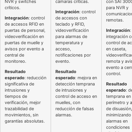
NVR y switches
cámaras críticas.
con SAI 300
críticos.
para NVR y
Integración
: control
comunicacio
Integración
: control
de accesos con
remotas.
de accesos RFID en
teclado y RFID,
puertas de personal,
videoverificación
Integración
:
videoverificación en
para alarmas de
integración 
puertas de muelle y
temperatura y
control de a
avisos por evento a
acceso,
en caseta,
central de
notificaciones por
videoverifica
monitoreo.
evento.
remota y avi
evento a cen
Resultado
Resultado
control.
esperado
: reducción
esperado
: mejora en
significativa de
detección temprana
Resultado
intrusiones y
de intrusiones y
esperado
: d
tiempos de
control de acceso en
temprana en
verificación, mejor
muelles, con
perímetro y
trazabilidad de
reducción de falsas
de disuasión
movimientos, sin
alarmas.
minimizando 
garantías absolutas.
alarmas en
condiciones