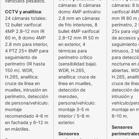
vehículos pesados.
cámaras: 6 cámaras
cámaras: 8 bu
CCTV y analítica
:
domo 4MP antivaho
varifocal 4M
24 cámaras totales:
2.8 mm en cámaras
mm IR 80 m 
12 bullet varifocal
de frío interiores, 8
perímetro, 2
4MP 2.8–12 mm IR
bullet 4MP varifocal
25x para vigi
60 m, 8 domo 4MP
2.8–12 mm IR 50 m
de accesos 
2.8 mm para interior,
en exterior, 4
seguimiento
4 PTZ 25x 8MP para
térmicas para
intrusos, 2 t
seguimiento de
perímetro crítico
para detecci
perímetro (IR hasta
(sensibilidad baja).
nocturna en 
150 m). WDR,
WDR, H.265,
abiertas. WD
H.265, analítica:
analítica: cruce de
H.265, analít
cruce de línea en
línea en muelles,
cruce de líne
muelles, intrusión en
detección de
detección de
perímetro, detección
merodeo,
intrusión y
de persona/vehículo:
persona/vehículo:
vehículo/per
montaje
montaje 3–5 m
montaje en m
recomendado 4–6 m
interior / 5–8 m
6–10 m.
en fachada y 6–12 m
exterior.
Sensores
en mástiles.
Sensores
perimetrale