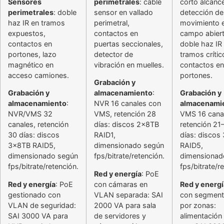
Sensores
perimetrales
: cable
corto alcanc
perimetrales
: doble
sensor en vallado
detección de
haz IR en tramos
perimetral,
movimiento 
expuestos,
contactos en
campo abiert
contactos en
puertas seccionales,
doble haz IR
portones, lazo
detector de
tramos crític
magnético en
vibración en muelles.
contactos en
acceso camiones.
portones.
Grabación y
Grabación y
almacenamiento
:
Grabación y
almacenamiento
:
NVR 16 canales con
almacenami
NVR/VMS 32
VMS, retención 28
VMS 16 cana
canales, retención
días: discos 2x8TB
retención 21
30 días: discos
RAID1,
días: discos
3x8TB RAID5,
dimensionado según
RAID5,
dimensionado según
fps/bitrate/retención.
dimensionad
fps/bitrate/retención.
fps/bitrate/r
Red y energía
: PoE
Red y energía
: PoE
con cámaras en
Red y energí
gestionado con
VLAN separada: SAI
con segment
VLAN de seguridad:
2000 VA para sala
por zonas:
SAI 3000 VA para
de servidores y
alimentación 