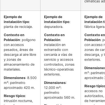
climáticas a
Ejemplo de
Ejemplo de
Ejemplo de
instalación tipo
:
instalación tipo
:
instalación t
planta de reciclaje.
depuradora.
fábrica ligera
Contexto en
Contexto en
Contexto en
Población
: polígono
Población
:
Población
: 
con accesos
instalación en
con acceso 
pesados, áreas de
extrarradio con
zonas de car
descarga al aire libre
cercanía a vías de
descarga, y t
y zonas de
servicio y accesos
exteriores.
almacenamiento de
controlados, zonas
Dimensione
materiales.
técnico-operativas
m²: perímetr
exteriores.
Dimensiones
: 8.500
aproximado 
m²: perímetro
Dimensiones
:
Riesgo típic
aproximado 420 m.
12.000 m²:
accesos no
perímetro
Riesgo típico
:
autorizados,
aproximado 560 m.
intrusión nocturna,
de herramien