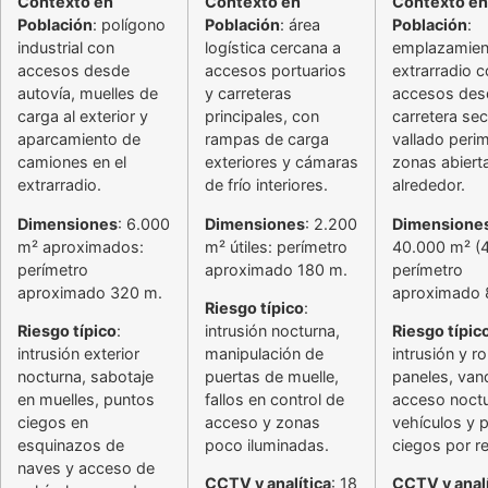
Contexto en
Contexto en
Contexto en
Población
: polígono
Población
: área
Población
:
industrial con
logística cercana a
emplazamien
accesos desde
accesos portuarios
extrarradio 
autovía, muelles de
y carreteras
accesos des
carga al exterior y
principales, con
carretera sec
aparcamiento de
rampas de carga
vallado perim
camiones en el
exteriores y cámaras
zonas abiert
extrarradio.
de frío interiores.
alrededor.
Dimensiones
: 6.000
Dimensiones
: 2.200
Dimensione
m² aproximados:
m² útiles: perímetro
40.000 m² (4
perímetro
aproximado 180 m.
perímetro
aproximado 320 m.
aproximado 
Riesgo típico
:
Riesgo típico
:
intrusión nocturna,
Riesgo típic
intrusión exterior
manipulación de
intrusión y r
nocturna, sabotaje
puertas de muelle,
paneles, van
en muelles, puntos
fallos en control de
acceso noct
ciegos en
acceso y zonas
vehículos y 
esquinazos de
poco iluminadas.
ciegos por re
naves y acceso de
CCTV y analítica
: 18
CCTV y analí