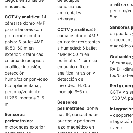
ciegos en zonas de
de equipos,
analítica cr
maquinaria.
condiciones
persona/veh
ambientales
CCTV y analítica
: 14
5 m.
adversas.
cámaras domo 4MP
Sensores p
para interiores con
CCTV y analítica
: 8
en puertas 
protección contra
cámaras domo 4MP
en accesos 
polvo: 6 bullet 4MP
en interior resistentes
magnético 
IR 50–60 m en
a humedad: 6 bullet
exterior: 2 térmicas
4MP IR 50 m en
Grabación
en área de acopios:
perímetro: 1 térmica
16 canales,
analítica: intrusión,
en punto crítico:
RAID1 (dim
detección
analítica intrusión y
fps/bitrate/
humo/calor por vídeo
detección de
(complementaria),
merodeo: H.265:
Red y ener
persona/vehículo:
montaje 3–5 m.
CCTV y sis
H.265: montaje 3–5
1500 VA pa
Sensores
m.
perimetrales
: doble
Integració
Sensores
haz IR, contactos en
videoporter
perimetrales
:
puertas y portones,
integración
microondas exterior,
lazo magnético en
evento.