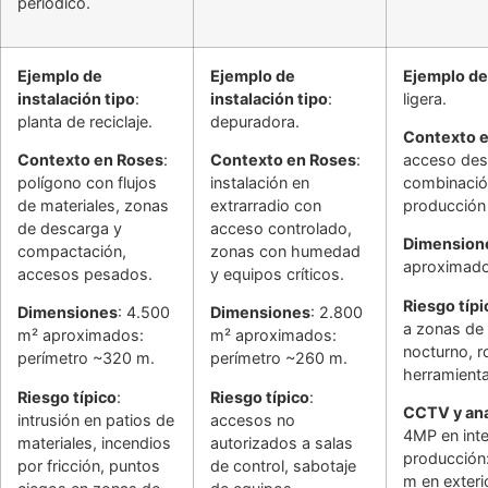
periódico.
Ejemplo de
Ejemplo de
Ejemplo de 
instalación tipo
:
instalación tipo
:
ligera.
planta de reciclaje.
depuradora.
Contexto 
Contexto en Roses
:
Contexto en Roses
:
acceso desd
polígono con flujos
instalación en
combinació
de materiales, zonas
extrarradio con
producción 
de descarga y
acceso controlado,
Dimension
compactación,
zonas con humedad
aproximado
accesos pesados.
y equipos críticos.
Riesgo típi
Dimensiones
: 4.500
Dimensiones
: 2.800
a zonas de
m² aproximados:
m² aproximados:
nocturno, r
perímetro ~320 m.
perímetro ~260 m.
herramienta
Riesgo típico
:
Riesgo típico
:
CCTV y ana
intrusión en patios de
accesos no
4MP en inte
materiales, incendios
autorizados a salas
producción:
por fricción, puntos
de control, sabotaje
m en exteri