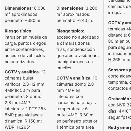
vandalismo
caminos sec
Dimensiones
: 6.000
Dimensiones
: 3.200
irregular.
m² aproximados:
m² aproximados:
perímetro ~380 m.
perímetro ~240 m.
CCTV y ana
térmicas 4
Riesgo típico
:
Riesgo típico
:
distancia: 6
intrusión en muelle de
acceso no autorizado
80 m en pun
carga, puntos ciegos
a cámaras zonas
para seguim
entre contenedores,
frías, condensación
intrusión/m
acceso de vehículos
que afecta visibilidad,
H.265: mon
no autorizados.
manipulaciones en
muelles.
Sensores p
CCTV y analítica
: 12
corto alcan
cámaras bullet
CCTV y analítica
: 10
temprana, d
varifocal 2.8–12 mm
cámaras domo 2.8
contactos 
4MP IR 50 m para
mm 4MP en
perímetro: 8 domo
interiores con
Grabación
2.8 mm 4MP
carcasas para bajas
con NVR 32
interiores: 2 PTZ 25x
temperaturas: 6
días, 4x10
8MP para vigilancia
bullet 4MP IR 60 m
según fps/b
dinámica IR 150 m:
en perímetro exterior:
WDR, H.265:
1 térmica para área
Red y ener