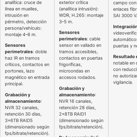
analítica: cruce de
exterior crítica
campo con 
línea en muelles,
(analítica intrusión):
enlaces fib
intrusión en
WDR, H.265: montaje
SAI 3000 VA
pérmetro, detección
3–5 m.
Integració
persona/vehículo:
Sensores
videoverifi
montaje 4–6 m.
perimetrales
: cable
automático
Sensores
sensor en vallado en
puertas y n
perimetrales
: doble
tramos accesibles,
Resultado
haz IR en tramos
contactos en puertas
notable en 
críticos, contactos en
frigoríficas,
con reducc
portones, lazo
microondas en
no autoriza
magnético en entrada
accesos rodados.
vigilancia.
principal.
Grabación y
Grabación y
almacenamiento
:
almacenamiento
:
NVR 16 canales,
NVR 32 canales,
retención 28 días,
retención 30 días,
2x8TB RAID1
3x6TB RAID5
(dimensionado según
(dimensionado según
fps/bitrate/retención).
fps/bitrate/retención).