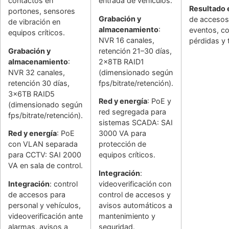
contactos en
entrada de vehículos.
Resultado
portones, sensores
Grabación y
de accesos 
de vibración en
almacenamiento
:
eventos, co
equipos críticos.
NVR 16 canales,
pérdidas y 
Grabación y
retención 21–30 días,
almacenamiento
:
2x8TB RAID1
NVR 32 canales,
(dimensionado según
retención 30 días,
fps/bitrate/retención).
3x6TB RAID5
Red y energía
: PoE y
(dimensionado según
red segregada para
fps/bitrate/retención).
sistemas SCADA: SAI
Red y energía
: PoE
3000 VA para
con VLAN separada
protección de
para CCTV: SAI 2000
equipos críticos.
VA en sala de control.
Integración
:
Integración
: control
videoverificación con
de accesos para
control de accesos y
personal y vehículos,
avisos automáticos a
videoverificación ante
mantenimiento y
alarmas, avisos a
seguridad.