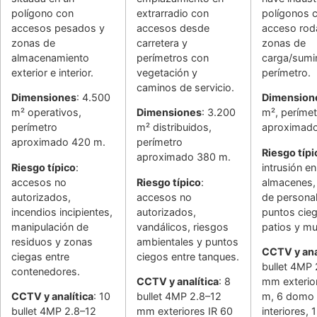
polígono con
extrarradio con
polígonos 
accesos pesados y
accesos desde
acceso rod
zonas de
carretera y
zonas de
almacenamiento
perímetros con
carga/sumin
exterior e interior.
vegetación y
perímetro.
caminos de servicio.
Dimensiones
: 4.500
Dimension
m² operativos,
Dimensiones
: 3.200
m², perímet
perímetro
m² distribuidos,
aproximad
aproximado 420 m.
perímetro
Riesgo típi
aproximado 380 m.
Riesgo típico
:
intrusión en
accesos no
Riesgo típico
:
almacenes,
autorizados,
accesos no
de personal
incendios incipientes,
autorizados,
puntos cie
manipulación de
vandálicos, riesgos
patios y mu
residuos y zonas
ambientales y puntos
CCTV y ana
ciegas entre
ciegos entre tanques.
bullet 4MP 
contenedores.
CCTV y analítica
: 8
mm exterio
CCTV y analítica
: 10
bullet 4MP 2.8–12
m, 6 domo
bullet 4MP 2.8–12
mm exteriores IR 60
interiores,