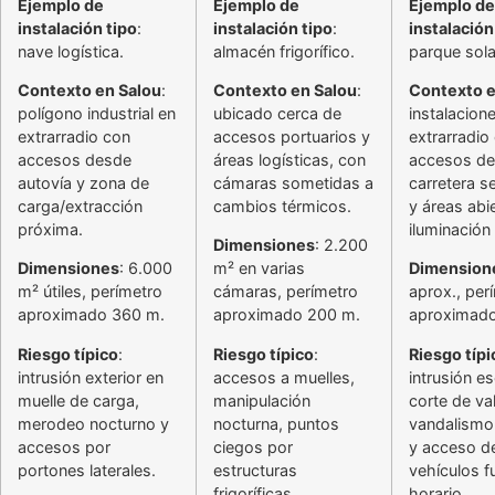
Ejemplo de
Ejemplo de
Ejemplo de
instalación tipo
:
instalación tipo
:
instalación
nave logística.
almacén frigorífico.
parque sola
Contexto en Salou
:
Contexto en Salou
:
Contexto e
polígono industrial en
ubicado cerca de
instalacion
extrarradio con
accesos portuarios y
extrarradio
accesos desde
áreas logísticas, con
accesos d
autovía y zona de
cámaras sometidas a
carretera s
carga/extracción
cambios térmicos.
y áreas abie
próxima.
iluminación 
Dimensiones
: 2.200
Dimensiones
: 6.000
m² en varias
Dimension
m² útiles, perímetro
cámaras, perímetro
aprox., per
aproximado 360 m.
aproximado 200 m.
aproximado
Riesgo típico
:
Riesgo típico
:
Riesgo típi
intrusión exterior en
accesos a muelles,
intrusión e
muelle de carga,
manipulación
corte de val
merodeo nocturno y
nocturna, puntos
vandalismo
accesos por
ciegos por
y acceso d
portones laterales.
estructuras
vehículos f
frigoríficas.
horario.