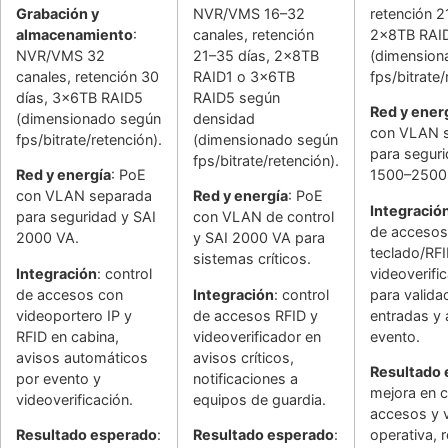
Grabación y
NVR/VMS 16–32
retención 2
almacenamiento
:
canales, retención
2x8TB RAI
NVR/VMS 32
21–35 días, 2x8TB
(dimension
canales, retención 30
RAID1 o 3x6TB
fps/bitrate/
días, 3x6TB RAID5
RAID5 según
Red y ener
(dimensionado según
densidad
con VLAN 
fps/bitrate/retención).
(dimensionado según
para seguri
fps/bitrate/retención).
Red y energía
: PoE
1500–2500
con VLAN separada
Red y energía
: PoE
Integració
para seguridad y SAI
con VLAN de control
de accesos
2000 VA.
y SAI 2000 VA para
teclado/RFI
sistemas críticos.
Integración
: control
videoverifi
de accesos con
Integración
: control
para valida
videoportero IP y
de accesos RFID y
entradas y 
RFID en cabina,
videoverificador en
evento.
avisos automáticos
avisos críticos,
Resultado
por evento y
notificaciones a
mejora en c
videoverificación.
equipos de guardia.
accesos y v
Resultado esperado
:
Resultado esperado
:
operativa, 