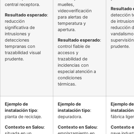
central receptora.
muelles,
Resultado
videoverificación
Resultado esperado
:
detección 
para alertas de
reducción
de intrusio
temperatura y
significativa de
reducción 
apertura.
intrusiones y
vandalismo
detecciones
Resultado esperado
:
supervisió
tempranas con
control fiable de
prudente.
trazabilidad visual
accesos y
prudente.
trazabilidad de
incidencias con
especial atención a
condiciones
térmicas.
Ejemplo de
Ejemplo de
Ejemplo de
instalación tipo
:
instalación tipo
:
instalación
planta de reciclaje.
depuradora.
fábrica liger
Contexto en Salou
:
Contexto en Salou
:
Contexto e
situada en un
emplazamiento en
nave industr