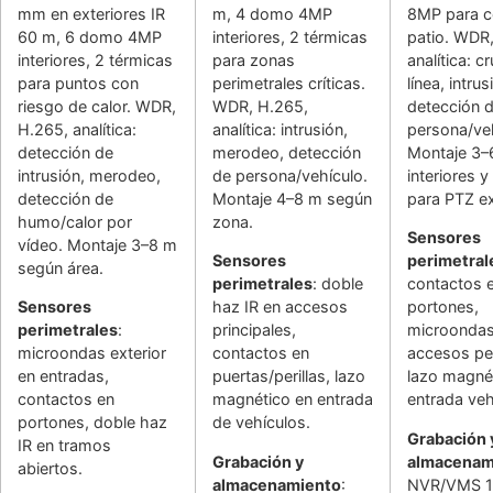
mm en exteriores IR
m, 4 domo 4MP
8MP para c
60 m, 6 domo 4MP
interiores, 2 térmicas
patio. WDR
interiores, 2 térmicas
para zonas
analítica: c
para puntos con
perimetrales críticas.
línea, intrus
riesgo de calor. WDR,
WDR, H.265,
detección 
H.265, analítica:
analítica: intrusión,
persona/veh
detección de
merodeo, detección
Montaje 3–
intrusión, merodeo,
de persona/vehículo.
interiores 
detección de
Montaje 4–8 m según
para PTZ ex
humo/calor por
zona.
Sensores
vídeo. Montaje 3–8 m
Sensores
perimetral
según área.
perimetrales
: doble
contactos 
Sensores
haz IR en accesos
portones,
perimetrales
:
principales,
microondas
microondas exterior
contactos en
accesos pe
en entradas,
puertas/perillas, lazo
lazo magné
contactos en
magnético en entrada
entrada veh
portones, doble haz
de vehículos.
Grabación 
IR en tramos
Grabación y
almacenam
abiertos.
almacenamiento
:
NVR/VMS 16