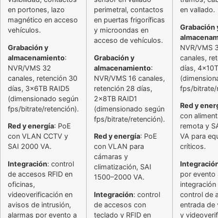
en portones, lazo
perimetral, contactos
en vallado.
magnético en acceso
en puertas frigoríficas
Grabación 
vehículos.
y microondas en
almacenam
acceso de vehículos.
Grabación y
NVR/VMS 
almacenamiento
:
Grabación y
canales, re
NVR/VMS 32
almacenamiento
:
días, 4x10
canales, retención 30
NVR/VMS 16 canales,
(dimension
días, 3x6TB RAID5
retención 28 días,
fps/bitrate/
(dimensionado según
2x8TB RAID1
Red y ener
fps/bitrate/retención).
(dimensionado según
con aliment
fps/bitrate/retención).
Red y energía
: PoE
remota y S
con VLAN CCTV y
Red y energía
: PoE
VA para eq
SAI 2000 VA.
con VLAN para
críticos.
cámaras y
Integración
: control
Integració
climatización, SAI
de accesos RFID en
por evento 
1500–2000 VA.
oficinas,
integración
videoverificación en
Integración
: control
control de
avisos de intrusión,
de accesos con
entrada de 
alarmas por evento a
teclado y RFID en
y videoverif