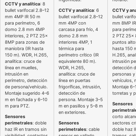
CCTV y analítica
: 8
bullet varifocal 2.8–12
CCTV y analítica
: 6
CCTV y ana
mm 4MP IR 50 m
bullet varifocal 2.8–12
bullet varif
para perímetro, 6
mm 4MP con
mm 8MP IR
domo 2.8 mm 4MP
carcasa para frío, 4
para perímet
interiores, 2 PTZ 25x
domo 2.8 mm
2 PTZ 25x
8MP para zonas de
interiores 4MP, 1
puntos alto
maniobra (IR hasta
térmica para
hasta 150 
150 m). WDR, H.265,
perímetro crítico (IR
H.265, analí
analítica: cruce de
equivalente 80 m).
intrusión pe
línea en muelles,
WDR, H.265,
detección 
intrusión en
analítica: cruce de
personas y
perímetro, detección
línea en puertas
vehículos,
de persona/vehículo.
frigoríficas, intrusión,
Montaje 6–
Montaje sugerido 4–6
detección de
torretas y 
m en fachada y 6–10
persona. Montaje 3–5
Sensores
m para PTZ.
m en pasillos y 5–8 m
perimetral
en exteriores.
Sensores
corto alcan
perimetrales
: doble
Sensores
sectores crí
haz IR en tramos sin
perimetrales
: cable
doble haz I
visibilidad, contactos
sensor en vallado
tramos, ca