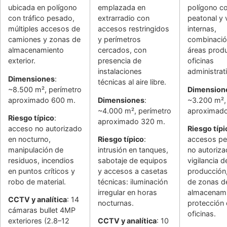
ubicada en polígono
emplazada en
polígono c
con tráfico pesado,
extrarradio con
peatonal y 
múltiples accesos de
accesos restringidos
internas,
camiones y zonas de
y perímetros
combinació
almacenamiento
cercados, con
áreas produ
exterior.
presencia de
oficinas
instalaciones
administrat
Dimensiones
:
técnicas al aire libre.
~8.500 m², perímetro
Dimension
aproximado 600 m.
Dimensiones
:
~3.200 m²,
~4.000 m², perímetro
aproximad
Riesgo típico
:
aproximado 320 m.
acceso no autorizado
Riesgo típi
en nocturno,
Riesgo típico
:
accesos pe
manipulación de
intrusión en tanques,
no autoriza
residuos, incendios
sabotaje de equipos
vigilancia d
en puntos críticos y
y accesos a casetas
producción,
robo de material.
técnicas: iluminación
de zonas d
irregular en horas
almacenami
CCTV y analítica
: 14
nocturnas.
protección
cámaras bullet 4MP
oficinas.
exteriores (2.8–12
CCTV y analítica
: 10