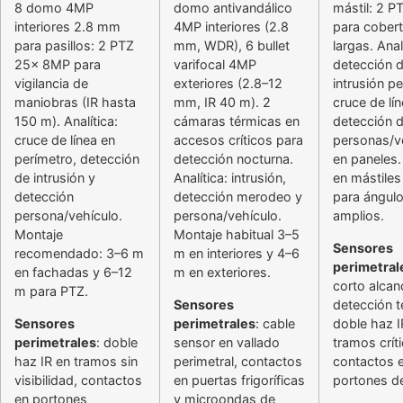
8 domo 4MP
domo antivandálico
mástil: 2 P
interiores 2.8 mm
4MP interiores (2.8
para cober
para pasillos: 2 PTZ
mm, WDR), 6 bullet
largas. Anal
25x 8MP para
varifocal 4MP
detección 
vigilancia de
exteriores (2.8–12
intrusión pe
maniobras (IR hasta
mm, IR 40 m). 2
cruce de lín
150 m). Analítica:
cámaras térmicas en
detección 
cruce de línea en
accesos críticos para
personas/v
perímetro, detección
detección nocturna.
en paneles.
de intrusión y
Analítica: intrusión,
en mástile
detección
detección merodeo y
para ángul
persona/vehículo.
persona/vehículo.
amplios.
Montaje
Montaje habitual 3–5
Sensores
recomendado: 3–6 m
m en interiores y 4–6
perimetral
en fachadas y 6–12
m en exteriores.
corto alcan
m para PTZ.
Sensores
detección 
Sensores
perimetrales
: cable
doble haz I
perimetrales
: doble
sensor en vallado
tramos crít
haz IR en tramos sin
perimetral, contactos
contactos 
visibilidad, contactos
en puertas frigoríficas
portones d
en portones
y microondas de