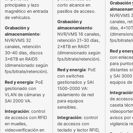
Grabación 
principales y lazo
corto alcance en
almacenam
magnético en entrada
pasillos de acceso.
NVR/VMS 
de vehículos.
Grabación y
canales, re
Grabación y
almacenamiento
:
días, 4x10
almacenamiento
:
NVR/VMS 16 canales,
(dimension
NVR/VMS 32
retención 21–30 días,
fps/bitrate/
canales, retención
2x8TB en RAID1
Red y ener
30–40 días, discos
(dimensionado según
con enlaces
3x6TB en RAID5
fps/bitrate/retención).
para punto
(dimensionado según
Red y energía
: PoE
distantes s
fps/bitrate/retención).
con switches
y SAI 3000
Red y energía
: PoE
gestionados y SAI
equipos de 
gestionado con
1500–2000 VA:
Integració
VLAN de cámaras y
aislamiento de red
de accesos
SAI 2000 VA.
para equipos
caseta técn
sensibles.
Integración
: control
videoporter
de accesos con RFID
Integración
: control
avisos por 
en muelles,
de accesos con
vigilancia r
videoverificación en
teclado y lector RFID,