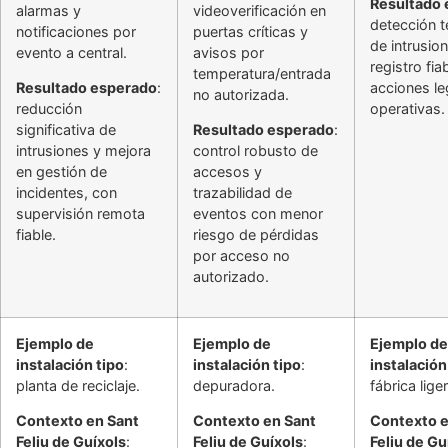
Resultado
alarmas y
videoverificación en
detección 
notificaciones por
puertas críticas y
de intrusio
evento a central.
avisos por
registro fia
temperatura/entrada
Resultado esperado
:
acciones le
no autorizada.
reducción
operativas.
significativa de
Resultado esperado
:
intrusiones y mejora
control robusto de
en gestión de
accesos y
incidentes, con
trazabilidad de
supervisión remota
eventos con menor
fiable.
riesgo de pérdidas
por acceso no
autorizado.
Ejemplo de
Ejemplo de
Ejemplo de
instalación tipo
:
instalación tipo
:
instalación
planta de reciclaje.
depuradora.
fábrica liger
Contexto en Sant
Contexto en Sant
Contexto e
Feliu de Guíxols
:
Feliu de Guíxols
:
Feliu de Gu