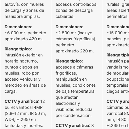
autovía, con muelles
accesos controlados:
rurales, gr
de carga y zonas de
zonas de descarga
áreas abier
maniobra amplias.
cubiertas.
perímetros
Dimensiones
:
Dimensiones
:
Dimension
~6.000 m², perímetro
~2.500 m² (incluye
~15.000 m²
aproximado 420 m.
cámaras frigoríficas),
paneles, pe
perímetro
aproximad
Riesgo típico
:
aproximado 220 m.
intrusión exterior en
Riesgo típi
horario nocturno,
Riesgo típico
:
intrusión pa
puntos ciegos en
accesos a cámaras
vandalismo
muelles, robo por
frigoríficas,
de modular
acceso vehicular y
manipulación en
ocupacion
merodeo en áreas de
muelles, condiciones
temporales
carga.
de baja temperatura
ciegos entre
que afectan
CCTV y analítica
: 12
CCTV y ana
electrónica y
bullet varifocal 4MP
cámaras bul
visibilidad reducida
(2.8–12 mm, IR 50 m,
varifocal 8
por condensación.
WDR, H.265) en
mm, IR 80 
fachadas y muelles:
CCTV y analítica
: 8
H.265) en t