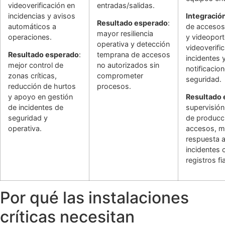
videoverificación en
entradas/salidas.
incidencias y avisos
Integració
Resultado esperado
:
automáticos a
de accesos
mayor resiliencia
operaciones.
y videoport
operativa y detección
videoverifi
Resultado esperado
:
temprana de accesos
incidentes 
mejor control de
no autorizados sin
notificacio
zonas críticas,
comprometer
seguridad.
reducción de hurtos
procesos.
y apoyo en gestión
Resultado
de incidentes de
supervisión
seguridad y
de producc
operativa.
accesos, m
respuesta 
incidentes 
registros fi
Por qué las instalaciones
críticas necesitan