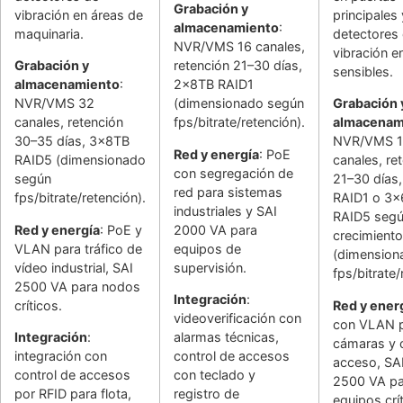
Grabación y
vibración en áreas de
principales 
almacenamiento
:
maquinaria.
detectores
NVR/VMS 16 canales,
vibración e
Grabación y
retención 21–30 días,
sensibles.
almacenamiento
:
2x8TB RAID1
NVR/VMS 32
(dimensionado según
Grabación 
canales, retención
fps/bitrate/retención).
almacenam
30–35 días, 3x8TB
NVR/VMS 1
Red y energía
: PoE
RAID5 (dimensionado
canales, re
con segregación de
según
21–30 días
red para sistemas
fps/bitrate/retención).
RAID1 o 3
industriales y SAI
RAID5 seg
Red y energía
: PoE y
2000 VA para
crecimiento
VLAN para tráfico de
equipos de
(dimension
vídeo industrial, SAI
supervisión.
fps/bitrate/
2500 VA para nodos
Integración
:
críticos.
Red y ener
videoverificación con
con VLAN 
Integración
:
alarmas técnicas,
cámaras y 
integración con
control de accesos
acceso, SA
control de accesos
con teclado y
2500 VA pa
por RFID para flota,
registro de
equipos crí