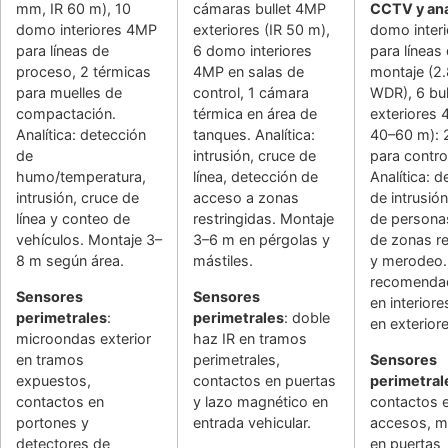
mm, IR 60 m), 10
cámaras bullet 4MP
CCTV y ana
domo interiores 4MP
exteriores (IR 50 m),
domo inter
para líneas de
6 domo interiores
para líneas
proceso, 2 térmicas
4MP en salas de
montaje (2
para muelles de
control, 1 cámara
WDR), 6 bul
compactación.
térmica en área de
exteriores 
Analítica: detección
tanques. Analítica:
40–60 m): 
de
intrusión, cruce de
para contro
humo/temperatura,
línea, detección de
Analítica: d
intrusión, cruce de
acceso a zonas
de intrusió
línea y conteo de
restringidas. Montaje
de personas
vehículos. Montaje 3–
3–6 m en pérgolas y
de zonas re
8 m según área.
mástiles.
y merodeo.
recomenda
Sensores
Sensores
en interior
perimetrales
:
perimetrales
: doble
en exteriore
microondas exterior
haz IR en tramos
en tramos
perimetrales,
Sensores
expuestos,
contactos en puertas
perimetral
contactos en
y lazo magnético en
contactos 
portones y
entrada vehicular.
accesos, m
detectores de
en puertas