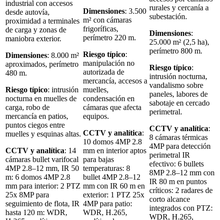
industrial con accesos
rurales y cercanía a
Dimensiones
: 3.500
desde autovía,
subestación.
m² con cámaras
proximidad a terminales
frigoríficas,
de carga y zonas de
Dimensiones
:
perímetro 220 m.
maniobra exterior.
25.000 m² (2,5 ha),
perímetro 800 m.
Riesgo típico
:
Dimensiones
: 8.000 m²
manipulación no
aproximados, perímetro
Riesgo típico
:
autorizada de
480 m.
intrusión nocturna,
mercancía, accesos a
vandalismo sobre
Riesgo típico
: intrusión
muelles,
paneles, labores de
nocturna en muelles de
condensación en
sabotaje en cercado
carga, robo de
cámaras que afecta
perimetral.
mercancía en patios,
equipos.
puntos ciegos entre
CCTV y analítica
:
CCTV y analítica
:
muelles y esquinas altas.
8 cámaras térmicas
10 domos 4MP 2.8
4MP para detección
CCTV y analítica
: 14
mm en interior aptos
perimetral IR
cámaras bullet varifocal
para bajas
efectivo: 6 bullets
4MP 2.8–12 mm, IR 50
temperaturas: 8
8MP 2.8–12 mm con
m: 6 domos 4MP 2.8
bullet 4MP 2.8–12
IR 80 m en puntos
mm para interior: 2 PTZ
mm con IR 60 m en
críticos: 2 radares de
25x 8MP para
exterior: 1 PTZ 25x
corto alcance
seguimiento de flota, IR
4MP para patio:
integrados con PTZ:
hasta 120 m: WDR,
WDR, H.265,
WDR, H.265,