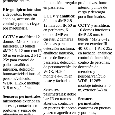
perímetro 360 m.
iluminación irregular
productivas, hurto
en pasarelas.
interno, puntos de
Riesgo típico
: intrusión
carga y descarga
a depósitos, fuego en
CCTV y analítica
:
poco iluminados.
acopios, accesos sin
8 bullets 4MP 2.8–
control y puntos ciegos
12 mm con IR 60 m
CCTV y analítica
:
por maquinaria.
en perímetro, 6
10 domos interiores
domos 4MP en
4MP 2.8 mm: 6
CCTV y analítica
: 12
casetas, 2 cámaras
bullets 4MP 2.8–12
domos 4MP 2.8 mm en
térmicas para
mm en exterior IR
interiores, 10 bullets
detección nocturna:
40–60 m: 1 PTZ 25x
4MP 2.8–12 mm con IR
analítica: intrusión,
en fachada: analítica:
60 m en exterior, 2 PTZ
cruce de línea en
control de intrusión,
25x para control de
pasarelas, detección
conteo de personas,
patios: analítica:
de persona/vehículo:
detección de
intrusión, detección
WDR, H.265:
merodeo y
humo/actividad inusual,
montaje 4–8 m en
persona/vehículo:
persona/vehículo:
poste y fachadas.
WDR, H.265:
WDR, H.265: montaje
montaje interior 3–5
3–8 m según área.
Sensores
m, exterior 6–8 m.
perimetrales
: doble
Sensores perimetrales
:
haz IR en tramos
Sensores
microondas exterior en
abiertos, contactos
perimetrales
:
accesos, contactos en
en puertas de acceso
contactos en puertas
portones y sensor de
y lazo magnético en
y portones,
vibración en vallas