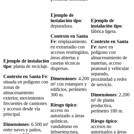
Ejemplo de
instalación tipo
:
Ejemplo de
depuradora.
instalación tipo
:
fábrica ligera.
Contexto en Santa
Fe
: emplazamiento
Contexto en Santa
en extrarradio con
Fe
: nave en
accesos restringidos,
polígono con
áreas abiertas y
almacenamiento de
Ejemplo de instalación
casetas técnicas
materias, acceso
tipo
: planta de reciclaje.
dispersas.
peatonal y vehicular
separado,
Contexto en Santa Fe
:
Dimensiones
: 4.200
proximidad a redes
situada en polígono con
m² con estanques y
de servicio.
zonas de
edificios, perímetro
almacenamiento
300 m.
Dimensiones
: 2.200
exterior, movimientos
m² de planta
frecuentes de camiones
Riesgo típico
:
productiva,
y accesos desde vía
acceso no
perímetro 180 m.
principal.
autorizado a áreas
químicas,
Riesgo típico
:
Dimensiones
: 6.500 m²
vandalismo en
accesos no
entre naves y patios,
infraestructura,
autorizados a áreas