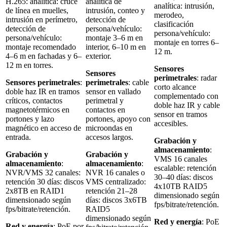
H.265: analítica: cruce
analítica de
analítica: intrusión,
de línea en muelles,
intrusión, conteo y
merodeo,
intrusión en perímetro,
detección de
clasificación
detección de
persona/vehículo:
persona/vehículo:
persona/vehículo:
montaje 3–6 m en
montaje en torres 6–
montaje recomendado
interior, 6–10 m en
12 m.
4–6 m en fachadas y 6–
exterior.
12 m en torres.
Sensores
Sensores
perimetrales
: radar
Sensores perimetrales
:
perimetrales
: cable
corto alcance
doble haz IR en tramos
sensor en vallado
complementado con
críticos, contactos
perimetral y
doble haz IR y cable
magnetotérmicos en
contactos en
sensor en tramos
portones y lazo
portones, apoyo con
accesibles.
magnético en acceso de
microondas en
entrada.
accesos largos.
Grabación y
almacenamiento
:
Grabación y
Grabación y
VMS 16 canales
almacenamiento
:
almacenamiento
:
escalable: retención
NVR/VMS 32 canales:
NVR 16 canales o
30–40 días: discos
retención 30 días: discos
VMS centralizado:
4x10TB RAID5
2x8TB en RAID1
retención 21–28
dimensionado según
dimensionado según
días: discos 3x6TB
fps/bitrate/retención.
fps/bitrate/retención.
RAID5
dimensionado según
Red y energía
: PoE
Red y energía
: PoE por