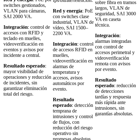
fps/bitrate/retención.
sobre fibra en tramos
switches gestionados,
largos, VLAN de
VLAN para cámaras,
Red y energía
: PoE
seguridad, SAI 3000
SAI 2000 VA.
con switches clase
VA en caseta
industrial, VLAN de
técnica.
Integración
: control de
vídeo, SAI 1500–
accesos con RFID y
2200 VA.
Integración
:
teclado en muelles,
alarmas integradas
videoverificación en
Integración
: control
con control de
eventos y avisos por
de accesos RFID en
accesos perimetral y
incidente a central.
muelles,
videoverificación
videoverificación en
remota con avisos
Resultado esperado
:
alarmas de
por evento.
mayor visibilidad de
temperatura y
operaciones y reducción
accesos, avisos
Resultado
de incidentes, sin
automáticos por
esperado
: reducción
garantizar eliminación
evento.
de detecciones
total del riesgo.
tardías y respuesta
Resultado
más rápida ante
esperado
: detección
intrusiones, sin
temprana de
garantías absolutas.
intrusiones y control
de flujos, con
reducción del riesgo
operativo sin
promesas absolutas.