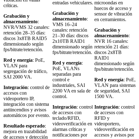
entradas vehiculares.
microondas en
críticas.
huecos de acceso y
Grabación y
sensor de vibración
Grabación y
almacenamiento
:
en cerramientos.
almacenamiento
:
VMS 16–24
NVR/VMS 32 canales:
canales: retención
Grabación y
retención 28–35 días:
21–30 días: discos
almacenamiento
:
discos 3x8TB RAID5
2x10TB RAID1
NVR 16 canales:
dimensionado según
dimensionado según
retención 21 días:
fps/bitrate/retención.
fps/bitrate/retención.
discos 2x8TB
RAID1
Red y energía
: PoE,
Red y energía
:
dimensionado según
VLAN para
PoE, VLANs
fps/bitrate/retención.
segregación de tráfico,
separadas para
SAI 2000 VA.
control e
Red y energía
: PoE,
industriales, SAI
VLAN para sistemas
Integración
: control de
2200 VA en sala de
de seguridad, SAI
accesos con
control.
1500 VA.
videoportero IP,
integración con sistema
Integración
: control
Integración
: control
antiincendios y avisos
de accesos con
de accesos con
automáticos por evento.
teclado/RFID,
RFID y
videoverificación en
videoportero,
Resultado esperado
:
alarmas críticas y
videoverificación en
mejora en trazabilidad
notificaciones por
accesos y avisos por
de accesos y detección