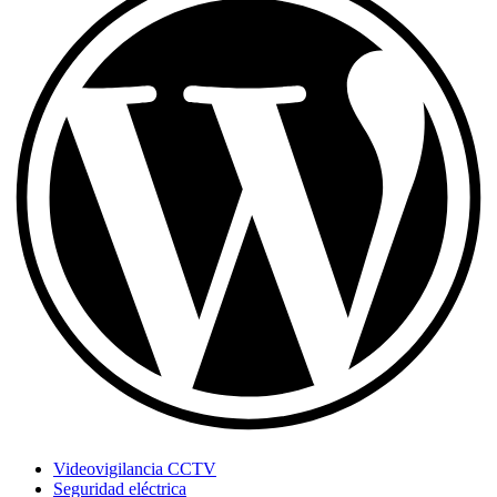
Videovigilancia CCTV
Seguridad eléctrica