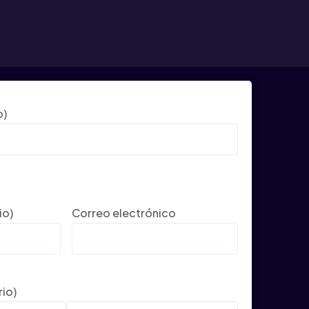
o)
io)
Correo electrónico
rio)