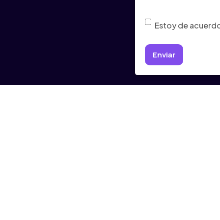
Consentimiento
(Ob
Estoy de acuerdo 