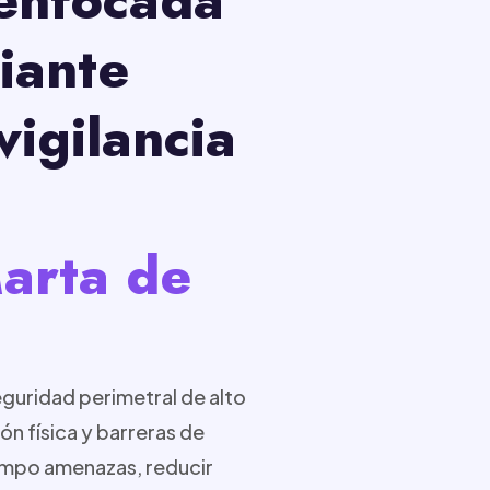
iante
igilancia
Marta de
guridad perimetral de alto
n física y barreras de
iempo amenazas, reducir