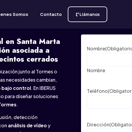
ienes Somos
Contacto
Llámanos
l en Santa Marta
ión asociada a
Nombre
(Obligatori
ecintos cerrados
Nombre
nización junto al Tormes o
 las necesidades cambian,
 bajo control
. En IBERUS
Teléfono
(Obligator
o para diseñar soluciones
 Tormes
.
usión
,
detección
Dirección
(Obligato
con
análisis de vídeo
y