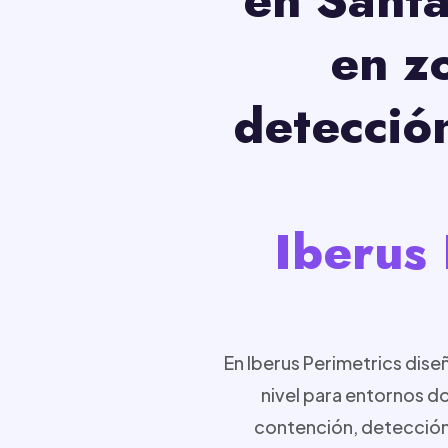
en z
detecció
Iberus 
En Iberus Perimetrics dis
nivel para entornos d
contención, detección 