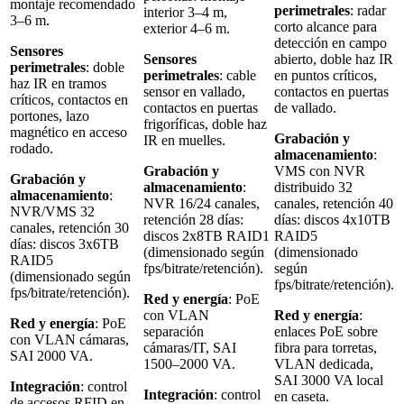
montaje recomendado
perimetrales
: radar
interior 3–4 m,
3–6 m.
corto alcance para
exterior 4–6 m.
detección en campo
Sensores
Sensores
abierto, doble haz IR
perimetrales
: doble
perimetrales
: cable
en puntos críticos,
haz IR en tramos
sensor en vallado,
contactos en puertas
críticos, contactos en
contactos en puertas
de vallado.
portones, lazo
frigoríficas, doble haz
magnético en acceso
Grabación y
IR en muelles.
rodado.
almacenamiento
:
Grabación y
VMS con NVR
Grabación y
almacenamiento
:
distribuido 32
almacenamiento
:
NVR 16/24 canales,
canales, retención 40
NVR/VMS 32
retención 28 días:
días: discos 4x10TB
canales, retención 30
discos 2x8TB RAID1
RAID5
días: discos 3x6TB
(dimensionado según
(dimensionado
RAID5
fps/bitrate/retención).
según
(dimensionado según
fps/bitrate/retención).
fps/bitrate/retención).
Red y energía
: PoE
con VLAN
Red y energía
:
Red y energía
: PoE
separación
enlaces PoE sobre
con VLAN cámaras,
cámaras/IT, SAI
fibra para torretas,
SAI 2000 VA.
1500–2000 VA.
VLAN dedicada,
SAI 3000 VA local
Integración
: control
Integración
: control
en caseta.
de accesos RFID en