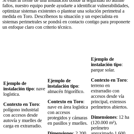
Si estás al frente de una instalación donde la seguridad no admite
fallos, nuestro equipo puede ayudarte a identificar vulnerabilidades,
optimizar sistemas existentes o plantear una solución perimetral a
medida en Toro. Descríbenos tu situación y un especialista en
sistemas perimetrales se pondrá en contacto contigo para proponerte
un enfoque claro con criterio técnico.
Ejemplo de
instalación tipo
:
parque solar.
Contexto en Toro
:
Ejemplo de
Ejemplo de
terreno en
instalación tipo
:
instalación tipo
: nave
extrarradio con
almacén frigorífico.
logística.
accesos desde vía
Contexto en Toro
:
principal, extensos
Contexto en Toro
:
nave en área logística
perímetros abiertos.
polígono industrial
con accesos
con accesos desde
Dimensiones
: 12 ha
protegidos y cámaras
autovía y muelles de
(120.000 m²),
en pasillos y muelles.
carga en extrarradio.
perímetro
Dimensiones
: 2.200
aproximado 1.600