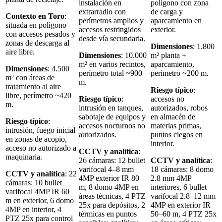
instalación en
polígono con zona
extrarradio con
de carga y
Contexto en Toro
:
perímetros amplios y
aparcamiento en
situada en polígono
accesos restringidos
exterior.
con accesos pesados y
desde vía secundaria.
zonas de descarga al
Dimensiones
: 1.800
aire libre.
Dimensiones
: 10.000
m² planta +
m² en varios recintos,
aparcamiento,
Dimensiones
: 4.500
perímetro total ~900
perímetro ~200 m.
m² con áreas de
m.
tratamiento al aire
Riesgo típico
:
libre, perímetro ~420
Riesgo típico
:
accesos no
m.
intrusión en tanques,
autorizados, robos
sabotaje de equipos y
en almacén de
Riesgo típico
:
accesos nocturnos no
materias primas,
intrusión, fuego inicial
autorizados.
puntos ciegos en
en zonas de acopio,
interior.
acceso no autorizado a
CCTV y analítica
:
maquinaria.
26 cámaras: 12 bullet
CCTV y analítica
:
varifocal 4–8 mm
18 cámaras: 8 domo
CCTV y analítica
: 22
4MP exterior IR 80
2.8 mm 4MP
cámaras: 10 bullet
m, 8 domo 4MP en
interiores, 6 bullet
varifocal 4MP IR 60
áreas técnicas, 4 PTZ
varifocal 2.8–12 mm
m en exterior, 6 domo
25x para depósitos, 2
4MP en exterior IR
4MP en interior, 4
térmicas en puntos
50–60 m, 4 PTZ 25x
PTZ 25x para control