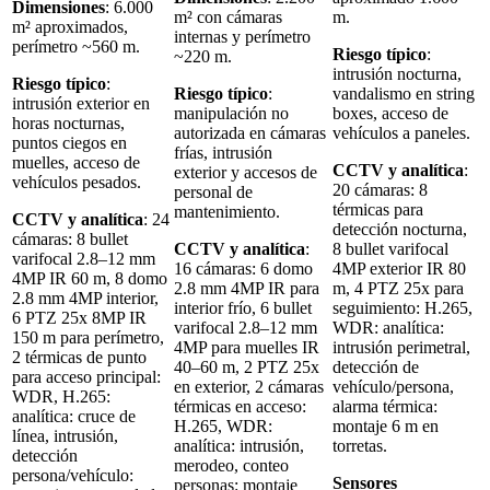
Dimensiones
: 6.000
m² con cámaras
m.
m² aproximados,
internas y perímetro
perímetro ~560 m.
Riesgo típico
:
~220 m.
intrusión nocturna,
Riesgo típico
:
Riesgo típico
:
vandalismo en string
intrusión exterior en
manipulación no
boxes, acceso de
horas nocturnas,
autorizada en cámaras
vehículos a paneles.
puntos ciegos en
frías, intrusión
muelles, acceso de
CCTV y analítica
:
exterior y accesos de
vehículos pesados.
20 cámaras: 8
personal de
térmicas para
mantenimiento.
CCTV y analítica
: 24
detección nocturna,
cámaras: 8 bullet
CCTV y analítica
:
8 bullet varifocal
varifocal 2.8–12 mm
16 cámaras: 6 domo
4MP exterior IR 80
4MP IR 60 m, 8 domo
2.8 mm 4MP IR para
m, 4 PTZ 25x para
2.8 mm 4MP interior,
interior frío, 6 bullet
seguimiento: H.265,
6 PTZ 25x 8MP IR
varifocal 2.8–12 mm
WDR: analítica:
150 m para perímetro,
4MP para muelles IR
intrusión perimetral,
2 térmicas de punto
40–60 m, 2 PTZ 25x
detección de
para acceso principal:
en exterior, 2 cámaras
vehículo/persona,
WDR, H.265:
térmicas en acceso:
alarma térmica:
analítica: cruce de
H.265, WDR:
montaje 6 m en
línea, intrusión,
analítica: intrusión,
torretas.
detección
merodeo, conteo
persona/vehículo:
Sensores
personas: montaje