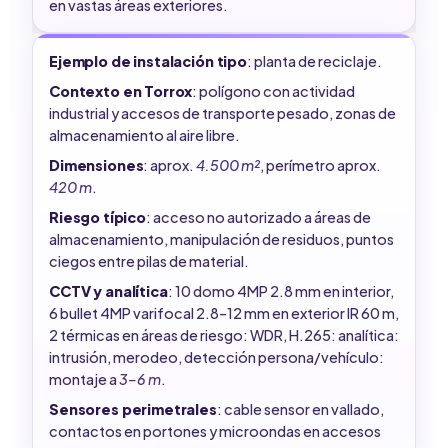
en vastas áreas exteriores.
Ejemplo de instalación tipo
: planta de reciclaje.
Contexto en Torrox
: polígono con actividad
industrial y accesos de transporte pesado, zonas de
almacenamiento al aire libre.
Dimensiones
: aprox.
4.500 m²
, perímetro aprox.
420 m
.
Riesgo típico
: acceso no autorizado a áreas de
almacenamiento, manipulación de residuos, puntos
ciegos entre pilas de material.
CCTV y analítica
: 10 domo 4MP 2.8 mm en interior,
6 bullet 4MP varifocal 2.8–12 mm en exterior IR 60 m,
2 térmicas en áreas de riesgo: WDR, H.265: analítica:
intrusión, merodeo, detección persona/vehículo:
montaje a
3–6 m
.
Sensores perimetrales
: cable sensor en vallado,
contactos en portones y microondas en accesos