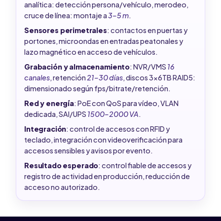
analítica: detección persona/vehículo, merodeo,
cruce de línea: montaje a
3–5 m
.
Sensores perimetrales
: contactos en puertas y
portones, microondas en entradas peatonales y
lazo magnético en acceso de vehículos.
Grabación y almacenamiento
: NVR/VMS
16
canales
, retención
21–30 días
, discos 3x6TB RAID5:
dimensionado según fps/bitrate/retención.
Red y energía
: PoE con QoS para vídeo, VLAN
dedicada, SAI/UPS
1500–2000 VA
.
Integración
: control de accesos con RFID y
teclado, integración con videoverificación para
accesos sensibles y avisos por evento.
Resultado esperado
: control fiable de accesos y
registro de actividad en producción, reducción de
acceso no autorizado.