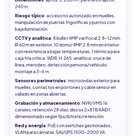
240 m
.
Riesgo típico
: acceso no autorizado en muelles,
manipulación de puertas frigoríficas y puntos con
baja iluminación.
CCTV y analítica
: 8 bullet 4MP varifocal 2.8–12 mm
IR 60 m en exterior, 10 domo 4MP 2.8 mm en interior
con resistencia a bajas temperaturas, 1 térmica para
caja fría crítica: WDR, H.265: analítica: cruce de
línea, merodeo, detección persona/vehículo:
montaje a
3–6 m
.
Sensores perimetrales
: microondas exterior para
muelles, contactos en portones y cable sensor en
vallado en zonas abiertas.
Grabación y almacenamiento
: NVR/VMS
16
canales
, retención
28 días
, discos 2x8TB RAID1:
dimensionado según fps/bitrate/retención.
Red y energía
: PoE con switches gestionados,
VLAN para cámaras, SAI/UPS
1500–2000 VA
.