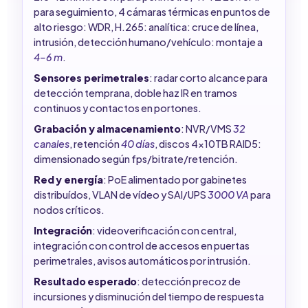
para seguimiento, 4 cámaras térmicas en puntos de
alto riesgo: WDR, H.265: analítica: cruce de línea,
intrusión, detección humano/vehículo: montaje a
4–6 m
.
Sensores perimetrales
: radar corto alcance para
detección temprana, doble haz IR en tramos
continuos y contactos en portones.
Grabación y almacenamiento
: NVR/VMS
32
canales
, retención
40 días
, discos 4x10TB RAID5:
dimensionado según fps/bitrate/retención.
Red y energía
: PoE alimentado por gabinetes
distribuídos, VLAN de vídeo y SAI/UPS
3000 VA
para
nodos críticos.
Integración
: videoverificación con central,
integración con control de accesos en puertas
perimetrales, avisos automáticos por intrusión.
Resultado esperado
: detección precoz de
incursiones y disminución del tiempo de respuesta