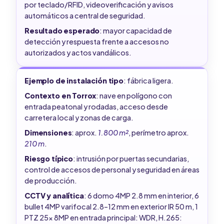
por teclado/RFID, videoverificación y avisos
automáticos a central de seguridad.
Resultado esperado
: mayor capacidad de
detección y respuesta frente a accesos no
autorizados y actos vandálicos.
Ejemplo de instalación tipo
: fábrica ligera.
Contexto en Torrox
: nave en polígono con
entrada peatonal y rodadas, acceso desde
carretera local y zonas de carga.
Dimensiones
: aprox.
1.800 m²
, perímetro aprox.
210 m
.
Riesgo típico
: intrusión por puertas secundarias,
control de accesos de personal y seguridad en áreas
de producción.
CCTV y analítica
: 6 domo 4MP 2.8 mm en interior, 6
bullet 4MP varifocal 2.8–12 mm en exterior IR 50 m, 1
PTZ 25x 8MP en entrada principal: WDR, H.265: