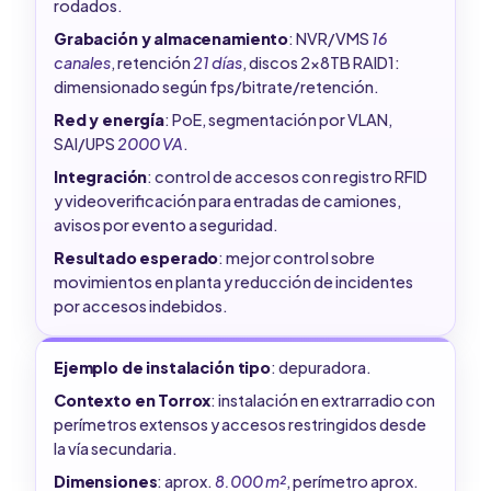
rodados.
Grabación y almacenamiento
: NVR/VMS
16
canales
, retención
21 días
, discos 2x8TB RAID1:
dimensionado según fps/bitrate/retención.
Red y energía
: PoE, segmentación por VLAN,
SAI/UPS
2000 VA
.
Integración
: control de accesos con registro RFID
y videoverificación para entradas de camiones,
avisos por evento a seguridad.
Resultado esperado
: mejor control sobre
movimientos en planta y reducción de incidentes
por accesos indebidos.
Ejemplo de instalación tipo
: depuradora.
Contexto en Torrox
: instalación en extrarradio con
perímetros extensos y accesos restringidos desde
la vía secundaria.
Dimensiones
: aprox.
8.000 m²
, perímetro aprox.