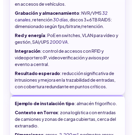
en accesos de vehículos.
Grabación y almacenamiento
: NVR/VMS
32
canales
, retención
30 días
, discos 3x6TB RAID5:
dimensionado según fps/bitrate/retención.
Red y energía
: PoE en switches, VLAN para vídeo y
gestión, SAI/UPS
2000 VA
.
Integración
: control de accesos con RFID y
videoportero IP, videoverificación y avisos por
evento a central.
Resultado esperado
: reducción significativa de
intrusiones y mejora en la trazabilidad de entradas,
con cobertura redundante en puntos críticos.
Ejemplo de instalación tipo
: almacén frigorífico.
Contexto en Torrox
: zona logística con entradas
de camiones y zonas de carga cubiertas, cerca del
extrarradio.
Dimensiones
: aprox.
2.200 m²
, perímetro aprox.