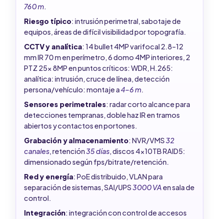
760 m
.
Riesgo típico
: intrusión perimetral, sabotaje de
equipos, áreas de difícil visibilidad por topografía.
CCTV y analítica
: 14 bullet 4MP varifocal 2.8–12
mm IR 70 m en perímetro, 6 domo 4MP interiores, 2
PTZ 25x 8MP en puntos críticos: WDR, H.265:
analítica: intrusión, cruce de línea, detección
persona/vehículo: montaje a
4–6 m
.
Sensores perimetrales
: radar corto alcance para
detecciones tempranas, doble haz IR en tramos
abiertos y contactos en portones.
Grabación y almacenamiento
: NVR/VMS
32
canales
, retención
35 días
, discos 4x10TB RAID5:
dimensionado según fps/bitrate/retención.
Red y energía
: PoE distribuido, VLAN para
separación de sistemas, SAI/UPS
3000 VA
en sala de
control.
Integración
: integración con control de accesos