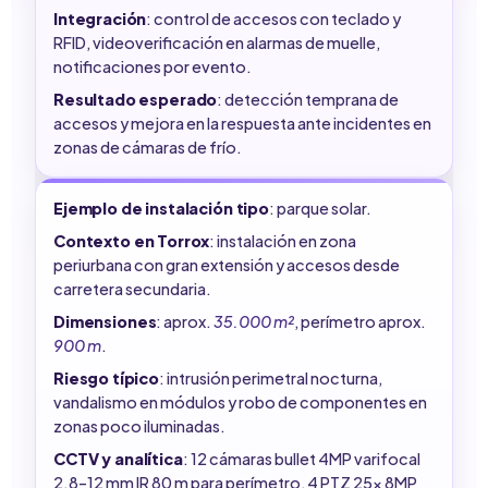
Integración
: control de accesos con teclado y
RFID, videoverificación en alarmas de muelle,
notificaciones por evento.
Resultado esperado
: detección temprana de
accesos y mejora en la respuesta ante incidentes en
zonas de cámaras de frío.
Ejemplo de instalación tipo
: parque solar.
Contexto en Torrox
: instalación en zona
periurbana con gran extensión y accesos desde
carretera secundaria.
Dimensiones
: aprox.
35.000 m²
, perímetro aprox.
900 m
.
Riesgo típico
: intrusión perimetral nocturna,
vandalismo en módulos y robo de componentes en
zonas poco iluminadas.
CCTV y analítica
: 12 cámaras bullet 4MP varifocal
2.8–12 mm IR 80 m para perímetro, 4 PTZ 25x 8MP