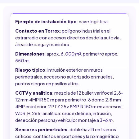
Ejemplo de instalación tipo
: nave logística.
Contexto en Torrox
: polígono industrial en el
extrarradio con accesos directos desde la autovía,
áreas de carga y maniobra.
Dimensiones
: aprox.
6.000 m²
, perímetro aprox.
550 m
.
Riesgo típico
: intrusión exterior en muros
perimetrales, acceso no autorizado en muelles,
puntos ciegos en pasillos altos.
CCTV y analítica
: mezcla de 12 bullet varifocal 2.8–
12 mm 4MP IR 50 m para perímetro, 8 domo 2.8 mm
4MP en interior, 2 PTZ 25x 8MP IR 150 m en accesos:
WDR, H.265: analítica: cruce de línea, intrusión,
detección persona/vehículo: montaje a
3–6 m
.
Sensores perimetrales
: doble haz IR en tramos
críticos, contactos en portones y lazo magnético