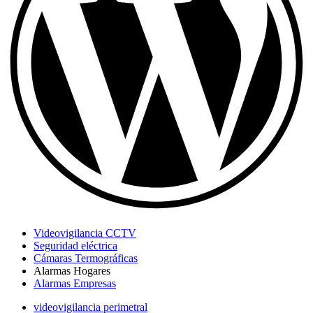
Videovigilancia CCTV
Seguridad eléctrica
Cámaras Termográficas
Alarmas Hogares
Alarmas Empresas
videovigilancia perimetral