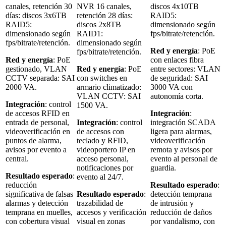
canales, retención 30
NVR 16 canales,
discos 4x10TB
días: discos 3x6TB
retención 28 días:
RAID5:
RAID5:
discos 2x8TB
dimensionado según
dimensionado según
RAID1:
fps/bitrate/retención.
fps/bitrate/retención.
dimensionado según
Red y energía
: PoE
fps/bitrate/retención.
Red y energía
: PoE
con enlaces fibra
gestionado, VLAN
Red y energía
: PoE
entre sectores: VLAN
CCTV separada: SAI
con switches en
de seguridad: SAI
2000 VA.
armario climatizado:
3000 VA con
VLAN CCTV: SAI
autonomía corta.
Integración
: control
1500 VA.
de accesos RFID en
Integración
:
entrada de personal,
Integración
: control
integración SCADA
videoverificación en
de accesos con
ligera para alarmas,
puntos de alarma,
teclado y RFID,
videoverificación
avisos por evento a
videoportero IP en
remota y avisos por
central.
acceso personal,
evento al personal de
notificaciones por
guardia.
Resultado esperado
:
evento al 24/7.
reducción
Resultado esperado
:
significativa de falsas
Resultado esperado
:
detección temprana
alarmas y detección
trazabilidad de
de intrusión y
temprana en muelles,
accesos y verificación
reducción de daños
con cobertura visual
visual en zonas
por vandalismo, con