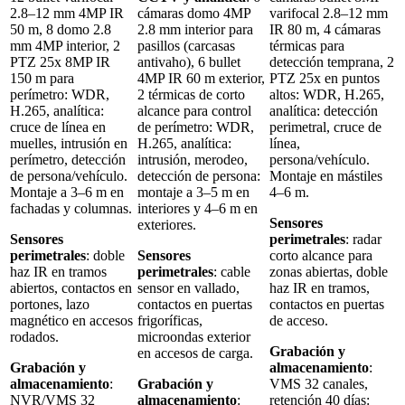
2.8–12 mm 4MP IR
cámaras domo 4MP
varifocal 2.8–12 mm
50 m, 8 domo 2.8
2.8 mm interior para
IR 80 m, 4 cámaras
mm 4MP interior, 2
pasillos (carcasas
térmicas para
PTZ 25x 8MP IR
antivaho), 6 bullet
detección temprana, 2
150 m para
4MP IR 60 m exterior,
PTZ 25x en puntos
perímetro: WDR,
2 térmicas de corto
altos: WDR, H.265,
H.265, analítica:
alcance para control
analítica: detección
cruce de línea en
de perímetro: WDR,
perimetral, cruce de
muelles, intrusión en
H.265, analítica:
línea,
perímetro, detección
intrusión, merodeo,
persona/vehículo.
de persona/vehículo.
detección de persona:
Montaje en mástiles
Montaje a 3–6 m en
montaje a 3–5 m en
4–6 m.
fachadas y columnas.
interiores y 4–6 m en
Sensores
exteriores.
Sensores
perimetrales
: radar
perimetrales
: doble
Sensores
corto alcance para
haz IR en tramos
perimetrales
: cable
zonas abiertas, doble
abiertos, contactos en
sensor en vallado,
haz IR en tramos,
portones, lazo
contactos en puertas
contactos en puertas
magnético en accesos
frigoríficas,
de acceso.
rodados.
microondas exterior
Grabación y
en accesos de carga.
Grabación y
almacenamiento
:
almacenamiento
:
Grabación y
VMS 32 canales,
NVR/VMS 32
almacenamiento
:
retención 40 días: