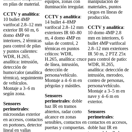
equipos, zonas con
manipulación de
en pilas de material.
iluminación irregular.
materiales, puntos
ciegos en líneas de
CCTV y analítica
:
CCTV y analítica
:
producción.
10 bullet 4MP
14 bullet 4–8MP
varifocal 2.8–12 mm
varifocal 2.8–12 mm
CCTV y analítica
:
exterior IR 60 m, 6
exteriores IR 60–80
10 domo 4MP 2.8
domo 4MP en
m, 4 domo 4MP en
mm en interiores, 6
interiores, 2 térmicas
salas de control, 2
bullet 4MP varifocal
para control de pilas
térmicas en puntos
2.8–12 mm exteriores
y puntos calientes:
críticos: WDR,
IR 50 m, 2 PTZ 25x
WDR, H.265,
H.265, analítica: cruce
para control de patio:
analítica: intrusión,
de línea, intrusión,
WDR, H.265,
detección de
detección de
analítica: detección de
humo/calor (analítica
persona/vehículo.
intrusión, merodeo,
térmica), seguimiento
Montaje a 4–6 m en
conteo de personas,
de vehículos.
pérgolas y mástiles.
persona/vehículo.
Montaje a 3–6 m
Montaje a 3–5 m en
según zona.
Sensores
nave y 4–6 m en
perimetrales
: doble
exterior.
Sensores
haz IR en tramos
perimetrales
:
abiertos, radar corto
Sensores
microondas exterior
alcance en zonas
perimetrales
:
en accesos, contactos
sensibles, contactos en
contactos en accesos,
en portones, detector
puertas y compuertas.
doble haz IR en
lineal en vallas