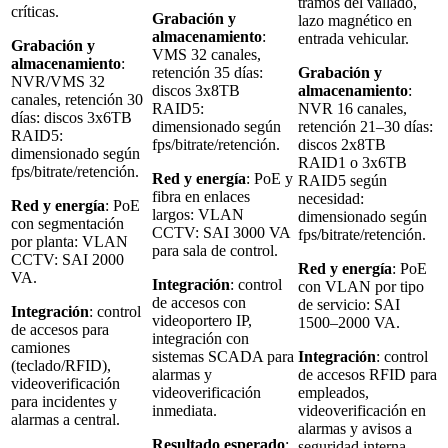
tramos del vallado,
críticas.
Grabación y
lazo magnético en
almacenamiento
:
entrada vehicular.
Grabación y
VMS 32 canales,
almacenamiento
:
retención 35 días:
Grabación y
NVR/VMS 32
discos 3x8TB
almacenamiento
:
canales, retención 30
RAID5:
NVR 16 canales,
días: discos 3x6TB
dimensionado según
retención 21–30 días:
RAID5:
fps/bitrate/retención.
discos 2x8TB
dimensionado según
RAID1 o 3x6TB
fps/bitrate/retención.
Red y energía
: PoE y
RAID5 según
fibra en enlaces
necesidad:
Red y energía
: PoE
largos: VLAN
dimensionado según
con segmentación
CCTV: SAI 3000 VA
fps/bitrate/retención.
por planta: VLAN
para sala de control.
CCTV: SAI 2000
Red y energía
: PoE
VA.
Integración
: control
con VLAN por tipo
de accesos con
de servicio: SAI
Integración
: control
videoportero IP,
1500–2000 VA.
de accesos para
integración con
camiones
sistemas SCADA para
Integración
: control
(teclado/RFID),
alarmas y
de accesos RFID para
videoverificación
videoverificación
empleados,
para incidentes y
inmediata.
videoverificación en
alarmas a central.
alarmas y avisos a
Resultado esperado
:
seguridad interna.