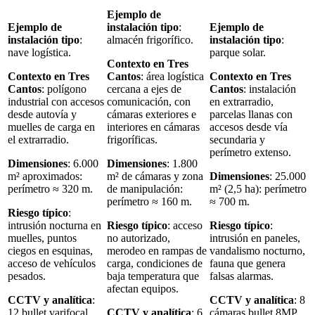
Ejemplo de
Ejemplo de
instalación tipo
:
Ejemplo de
instalación tipo
:
almacén frigorífico.
instalación tipo
:
nave logística.
parque solar.
Contexto en Tres
Contexto en Tres
Cantos
: área logística
Contexto en Tres
Cantos
: polígono
cercana a ejes de
Cantos
: instalación
industrial con accesos
comunicación, con
en extrarradio,
desde autovía y
cámaras exteriores e
parcelas llanas con
muelles de carga en
interiores en cámaras
accesos desde vía
el extrarradio.
frigoríficas.
secundaria y
perímetro extenso.
Dimensiones
: 6.000
Dimensiones
: 1.800
m² aproximados:
m² de cámaras y zona
Dimensiones
: 25.000
perímetro ≈ 320 m.
de manipulación:
m² (2,5 ha): perímetro
perímetro ≈ 160 m.
≈ 700 m.
Riesgo típico
:
intrusión nocturna en
Riesgo típico
: acceso
Riesgo típico
:
muelles, puntos
no autorizado,
intrusión en paneles,
ciegos en esquinas,
merodeo en rampas de
vandalismo nocturno,
acceso de vehículos
carga, condiciones de
fauna que genera
pesados.
baja temperatura que
falsas alarmas.
afectan equipos.
CCTV y analítica
:
CCTV y analítica
: 8
12 bullet varifocal
CCTV y analítica
: 6
cámaras bullet 8MP