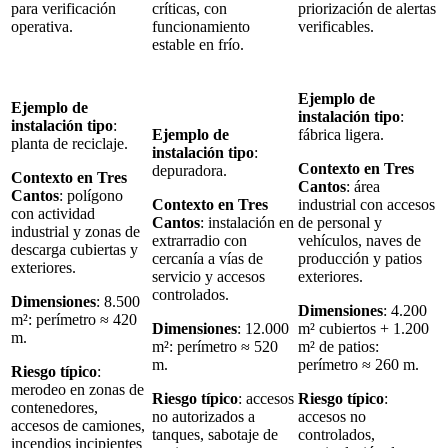
para verificación
críticas, con
priorización de alertas
operativa.
funcionamiento
verificables.
estable en frío.
Ejemplo de
Ejemplo de
instalación tipo
:
instalación tipo
:
Ejemplo de
fábrica ligera.
planta de reciclaje.
instalación tipo
:
Contexto en Tres
depuradora.
Contexto en Tres
Cantos
: área
Cantos
: polígono
Contexto en Tres
industrial con accesos
con actividad
Cantos
: instalación en
de personal y
industrial y zonas de
extrarradio con
vehículos, naves de
descarga cubiertas y
cercanía a vías de
producción y patios
exteriores.
servicio y accesos
exteriores.
controlados.
Dimensiones
: 8.500
Dimensiones
: 4.200
m²: perímetro ≈ 420
Dimensiones
: 12.000
m² cubiertos + 1.200
m.
m²: perímetro ≈ 520
m² de patios:
m.
perímetro ≈ 260 m.
Riesgo típico
:
merodeo en zonas de
Riesgo típico
: accesos
Riesgo típico
:
contenedores,
no autorizados a
accesos no
accesos de camiones,
tanques, sabotaje de
controlados,
incendios incipientes