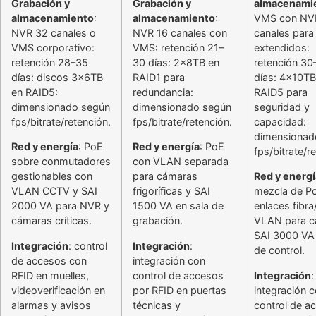
Grabación y
Grabación y
almacenami
almacenamiento
:
almacenamiento
:
VMS con NV
NVR 32 canales o
NVR 16 canales con
canales para 
VMS corporativo:
VMS: retención 21–
extendidos:
retención 28–35
30 días: 2x8TB en
retención 30
días: discos 3x6TB
RAID1 para
días: 4x10TB
en RAID5:
redundancia:
RAID5 para
dimensionado según
dimensionado según
seguridad y
fps/bitrate/retención.
fps/bitrate/retención.
capacidad:
dimensionad
Red y energía
: PoE
Red y energía
: PoE
fps/bitrate/r
sobre conmutadores
con VLAN separada
gestionables con
para cámaras
Red y energí
VLAN CCTV y SAI
frigoríficas y SAI
mezcla de P
2000 VA para NVR y
1500 VA en sala de
enlaces fibra
cámaras críticas.
grabación.
VLAN para c
SAI 3000 VA 
Integración
: control
Integración
:
de control.
de accesos con
integración con
RFID en muelles,
control de accesos
Integración
:
videoverificación en
por RFID en puertas
integración 
alarmas y avisos
técnicas y
control de a