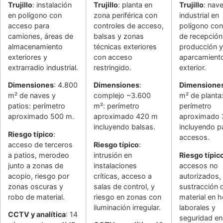
Trujillo
: instalación
Trujillo
: planta en
Trujillo
: nav
en polígono con
zona periférica con
industrial en
acceso para
controles de acceso,
polígono co
camiones, áreas de
balsas y zonas
de recepción
almacenamiento
técnicas exteriores
producción y
exteriores y
con acceso
aparcamient
extrarradio industrial.
restringido.
exterior.
Dimensiones
: 4.800
Dimensiones
:
Dimensione
m² de naves y
complejo ~3.600
m² de planta
patios: perímetro
m²: perímetro
perímetro
aproximado 500 m.
aproximado 420 m
aproximado
incluyendo balsas.
incluyendo p
Riesgo típico
:
accesos.
acceso de terceros
Riesgo típico
:
a patios, merodeo
intrusión en
Riesgo típic
junto a zonas de
instalaciones
accesos no
acopio, riesgo por
críticas, acceso a
autorizados,
zonas oscuras y
salas de control, y
sustracción 
robo de material.
riesgo en zonas con
material en 
iluminación irregular.
laborales y
CCTV y analítica
: 14
seguridad en