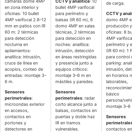
cámaras dome 4MP
CCTV y analítica
: 10
de carga.
en zona interior y
bullet 4MP varifocal
oficinas: 10 bullet
para perímetro y
CCTV y analí
4MP varifocal 2.8–12
balsas (IR 60 m), 6
domo 4MP e
mm en patios con IR
domo 4MP en salas
producción y
60 m: 2 térmicas
técnicas, 2 térmicas
oficinas: 8 bu
para detección
para detección en
4MP varifoca
nocturna en
noches: analítica:
perímetro y 
apilamientos:
intrusión, detección
(IR 60 m): 1
analítica: intrusión,
en áreas restringidas
para control
cruce de línea en
y presencia junto a
parking: analí
acopios, conteo de
equipos críticos:
intrusión, de
entradas: montaje 3–
montaje 3–6 m en
en horarios 
6 m.
mástiles y paredes.
laborables,
reconocimie
Sensores
Sensores
básico
perimetrales
:
perimetrales
: radar
persona/vehí
microondas exterior
corto alcance junto a
montaje 3–6
en accesos,
balsas, contactos en
contactos en
puertas y doble haz
Sensores
portones y
IR en tramos
perimetrale
detectores en
vulnerables.
contactos en