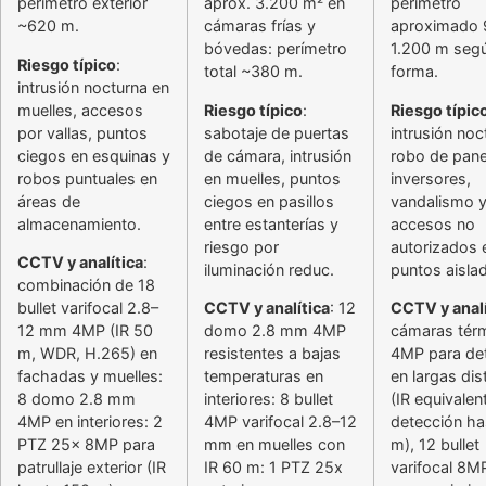
perímetro exterior
aprox. 3.200 m² en
perímetro
~620 m.
cámaras frías y
aproximado 
bóvedas: perímetro
1.200 m seg
Riesgo típico
:
total ~380 m.
forma.
intrusión nocturna en
muelles, accesos
Riesgo típico
:
Riesgo típic
por vallas, puntos
sabotaje de puertas
intrusión noc
ciegos en esquinas y
de cámara, intrusión
robo de pane
robos puntuales en
en muelles, puntos
inversores,
áreas de
ciegos en pasillos
vandalismo 
almacenamiento.
entre estanterías y
accesos no
riesgo por
autorizados 
CCTV y analítica
:
iluminación reduc.
puntos aisla
combinación de 18
bullet varifocal 2.8–
CCTV y analítica
: 12
CCTV y analí
12 mm 4MP (IR 50
domo 2.8 mm 4MP
cámaras tér
m, WDR, H.265) en
resistentes a bajas
4MP para de
fachadas y muelles:
temperaturas en
en largas dis
8 domo 2.8 mm
interiores: 8 bullet
(IR equivalen
4MP en interiores: 2
4MP varifocal 2.8–12
detección ha
PTZ 25x 8MP para
mm en muelles con
m), 12 bullet
patrullaje exterior (IR
IR 60 m: 1 PTZ 25x
varifocal 8M