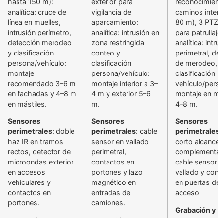
hasta 150 m):
exterior para
reconocimien
analítica: cruce de
vigilancia de
caminos inte
línea en muelles,
aparcamiento:
80 m), 3 PT
intrusión perímetro,
analítica: intrusión en
para patrullaj
detección merodeo
zona restringida,
analítica: int
y clasificación
conteo y
perimetral, d
persona/vehículo:
clasificación
de merodeo,
montaje
persona/vehículo:
clasificación
recomendado 3–6 m
montaje interior a 3–
vehículo/per
en fachadas y 4–8 m
4 m y exterior 5–6
montaje en m
en mástiles.
m.
4–8 m.
Sensores
Sensores
Sensores
perimetrales
: doble
perimetrales
: cable
perimetrale
haz IR en tramos
sensor en vallado
corto alcanc
rectos, detector de
perimetral,
complementa
microondas exterior
contactos en
cable sensor
en accesos
portones y lazo
vallado y co
vehiculares y
magnético en
en puertas d
contactos en
entradas de
acceso.
portones.
camiones.
Grabación y