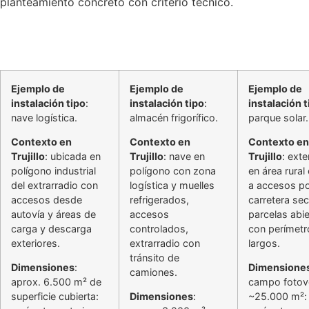
planteamiento concreto con criterio técnico.
Ejemplo de
Ejemplo de
Ejemplo de
instalación tipo
:
instalación tipo
:
instalación t
nave logística.
almacén frigorífico.
parque solar.
Contexto en
Contexto en
Contexto en
Trujillo
: ubicada en
Trujillo
: nave en
Trujillo
: ext
polígono industrial
polígono con zona
en área rural
del extrarradio con
logística y muelles
a accesos p
accesos desde
refrigerados,
carretera sec
autovía y áreas de
accesos
parcelas abie
carga y descarga
controlados,
con perímetr
exteriores.
extrarradio con
largos.
tránsito de
Dimensiones
:
Dimensione
camiones.
aprox. 6.500 m² de
campo fotovo
superficie cubierta:
Dimensiones
:
~25.000 m²: