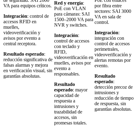
de seguridad: SAI 2000
PoE con enlaces
Red y energía
:
VA para equipos críticos.
por fibra entre
PoE con VLAN
sectores: SAI 3000
para cámaras: SAI
Integración
: control de
VA en sala de
1500–2000 VA para
accesos RFID en
control.
NVR y switches.
muelles,
videoverificación y
Integración
:
Integración
:
avisos por evento a
integración con
control de accesos
central receptora.
control de accesos
con teclado y
perimetrales,
RFID,
Resultado esperado
:
videoverificación y
videoverificación en
reducción significativa de
alertas remotas por
muelles, avisos por
falsas alarmas y mejora
evento.
evento a
en verificación visual, sin
responsables.
garantías absolutas.
Resultado
esperado
:
Resultado
detección precoz de
esperado
: mayor
intrusiones y
capacidad de
reducción de tiempo
respuesta a
de respuesta, sin
intrusiones y
garantías absolutas.
trazabilidad de
accesos, sin
promesas totales.