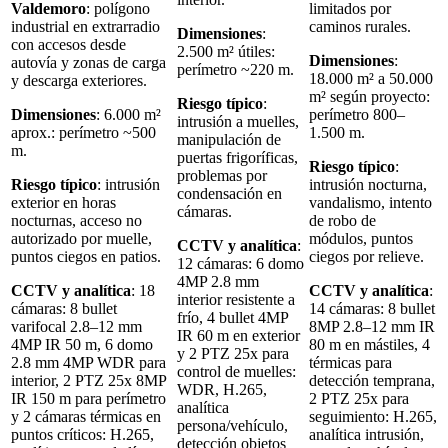
Valdemoro
: polígono
limitados por
industrial en extrarradio
caminos rurales.
Dimensiones
:
con accesos desde
2.500 m² útiles:
Dimensiones
:
autovía y zonas de carga
perímetro ~220 m.
18.000 m² a 50.000
y descarga exteriores.
m² según proyecto:
Riesgo típico
:
Dimensiones
: 6.000 m²
perímetro 800–
intrusión a muelles,
aprox.: perímetro ~500
1.500 m.
manipulación de
m.
puertas frigoríficas,
Riesgo típico
:
problemas por
Riesgo típico
: intrusión
intrusión nocturna,
condensación en
exterior en horas
vandalismo, intento
cámaras.
nocturnas, acceso no
de robo de
autorizado por muelle,
módulos, puntos
CCTV y analítica
:
puntos ciegos en patios.
ciegos por relieve.
12 cámaras: 6 domo
4MP 2.8 mm
CCTV y analítica
: 18
CCTV y analítica
:
interior resistente a
cámaras: 8 bullet
14 cámaras: 8 bullet
frío, 4 bullet 4MP
varifocal 2.8–12 mm
8MP 2.8–12 mm IR
IR 60 m en exterior
4MP IR 50 m, 6 domo
80 m en mástiles, 4
y 2 PTZ 25x para
2.8 mm 4MP WDR para
térmicas para
control de muelles:
interior, 2 PTZ 25x 8MP
detección temprana,
WDR, H.265,
IR 150 m para perímetro
2 PTZ 25x para
analítica
y 2 cámaras térmicas en
seguimiento: H.265,
persona/vehículo,
puntos críticos: H.265,
analítica intrusión,
detección objetos