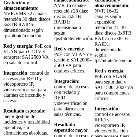
Grabación y
NVR 16 canales:
almacenamiento
:
almacenamiento
:
retención 28 días:
NVR 16–32
NVR/VMS 32 canales:
discos 2x8TB
canales según
retención 30 días: discos
RAID1:
expansión:
3x8TB RAID5:
dimensionado
retención 21–30
dimensionado según
según
días: discos 3x6TB
fps/bitrate/retención.
fps/bitrate/retención.
RAID5 o 2x8TB
RAID1:
Red y energía
: PoE con
Red y energía
:
dimensionado
VLAN para CCTV y
PoE con VLAN de
según
sensores: SAI 2500 VA
gestión: SAI 2000–
fps/bitrate/retención.
en sala de control.
2500 VA para
equipos críticos.
Red y energía
:
Integración
: control de
PoE con VLAN
accesos por RFID y
Integración
:
para seguridad y
videoportero IP,
control de accesos
SAI 1500–2000 VA
videoverificación para
con teclado y
para componentes
alarmas de incendio y
RFID,
críticos.
acceso.
videoverificación
para alarmas en
Integración
:
Resultado esperado
:
salas técnicas.
control de accesos
mejor gestión de
RFID y
incidentes y trazabilidad
Resultado
videoportero IP,
operativa, sin
esperado
: mayor
videoverificación
afirmaciones absolutas.
control de accesos y
para accesos fuera