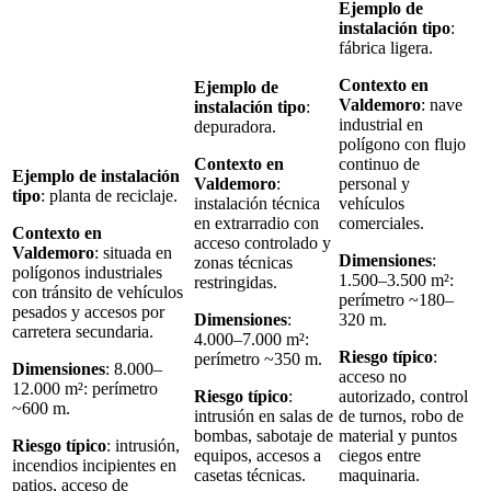
Ejemplo de
instalación tipo
:
fábrica ligera.
Contexto en
Ejemplo de
Valdemoro
: nave
instalación tipo
:
industrial en
depuradora.
polígono con flujo
Contexto en
continuo de
Ejemplo de instalación
Valdemoro
:
personal y
tipo
: planta de reciclaje.
instalación técnica
vehículos
en extrarradio con
comerciales.
Contexto en
acceso controlado y
Valdemoro
: situada en
Dimensiones
:
zonas técnicas
polígonos industriales
1.500–3.500 m²:
restringidas.
con tránsito de vehículos
perímetro ~180–
pesados y accesos por
Dimensiones
:
320 m.
carretera secundaria.
4.000–7.000 m²:
Riesgo típico
:
perímetro ~350 m.
Dimensiones
: 8.000–
acceso no
12.000 m²: perímetro
Riesgo típico
:
autorizado, control
~600 m.
intrusión en salas de
de turnos, robo de
bombas, sabotaje de
material y puntos
Riesgo típico
: intrusión,
equipos, accesos a
ciegos entre
incendios incipientes en
casetas técnicas.
maquinaria.
patios, acceso de