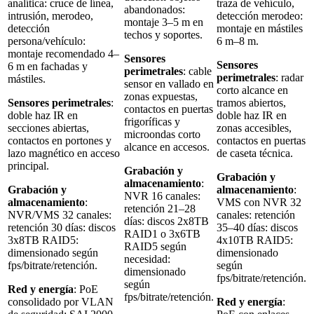
analítica: cruce de línea,
traza de vehículo,
abandonados:
intrusión, merodeo,
detección merodeo:
montaje 3–5 m en
detección
montaje en mástiles
techos y soportes.
persona/vehículo:
6 m–8 m.
montaje recomendado 4–
Sensores
Sensores
6 m en fachadas y
perimetrales
: cable
perimetrales
: radar
mástiles.
sensor en vallado en
corto alcance en
zonas expuestas,
Sensores perimetrales
:
tramos abiertos,
contactos en puertas
doble haz IR en
doble haz IR en
frigoríficas y
secciones abiertas,
zonas accesibles,
microondas corto
contactos en portones y
contactos en puertas
alcance en accesos.
lazo magnético en acceso
de caseta técnica.
principal.
Grabación y
Grabación y
almacenamiento
:
Grabación y
almacenamiento
:
NVR 16 canales:
almacenamiento
:
VMS con NVR 32
retención 21–28
NVR/VMS 32 canales:
canales: retención
días: discos 2x8TB
retención 30 días: discos
35–40 días: discos
RAID1 o 3x6TB
3x8TB RAID5:
4x10TB RAID5:
RAID5 según
dimensionado según
dimensionado
necesidad:
fps/bitrate/retención.
según
dimensionado
fps/bitrate/retención.
según
Red y energía
: PoE
fps/bitrate/retención.
consolidado por VLAN
Red y energía
: