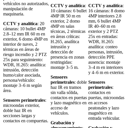
vehículos no autorizados,
CCTV y analítica
:
CCTV y analítica
:
manipulación de
10 cámaras: 6 bullet
16 cámaras: 8 domo
maquinaria.
4MP IR 50 m en
4MP interiores 2.8
exterior, 2 domo
mm, 6 bullet 4MP
CCTV y analítica
: 20
4MP en salas
IR 40–60 m en
cámaras: 10 bullet 4MP
técnicas, 2 térmicas
exterior y 2 PTZ
2.8–12 mm IR 60 m en
en áreas críticas:
25x en entradas:
exterior, 6 domo 4MP en
H.265, analítica
WDR, H.265:
interior de naves, 2
intrusión y
analítica: conteo
térmicas en áreas de
detección de
personas, intrusión,
riesgo incendio y 2 PTZ
presencia en zonas
detección PPE
25x para seguimiento:
restringidas:
ausencia: montaje
WDR, H.265: analítica:
montaje 3–5 m.
3–4 m en interiores
intrusión, detección
y 4–6 m en exterior.
humo/calor asociada,
Sensores
persona/vehículo:
perimetrales
: doble
Sensores
montaje 3–6 m según
haz IR en tramos
perimetrales
:
área.
sin valla sólida,
contactos en
contactos en puertas
puertas, microondas
Sensores perimetrales
:
y lazo magnético en
en accesos
microondas exterior,
acceso de
peatonales y lazo
doble haz IR en
vehículos.
magnético en
secciones largas y
entrada vehicular.
contactos en compuertas.
Grabación y
almacenamiento
:
Grabación y