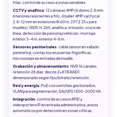
frías, control de acceso a zonas sensibles.
CCTV y analítica
: 12 cámaras 4MP (6 domo 2.8 mm
interiores resistentes a frío, 4 bullet 4MP varifocal
2.8–12 mm en exteriores IR 60 m, 2 PTZ 25x para
muelles), WDR, H.265, analítica: intrusión, cruce de
línea, detección de persona/vehículo: montaje
interior 3–4 m, exterior 4–6 m.
Sensores perimetrales
: cable sensor en vallado
perimetral, contactos en puertas frigoríficas,
microondas en entradas de muelle.
Grabación y almacenamiento
: NVR 16 canales,
retención 28 días: discos 2x8TB RAID1
dimensionado según fps/bitrate/retención.
Red y energía
: PoE con switches gestionados,
VLAN para segmentación, SAI/UPS 1500–2000 VA.
Integración
: control de accesos RFID y
videoportero IP en entrada administrativa, avisos
automáticos por detección en zonas críticas.