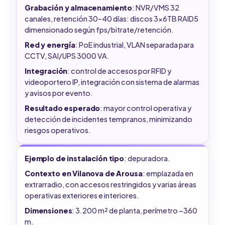
Grabación y almacenamiento
: NVR/VMS 32
canales, retención 30–40 días: discos 3x6TB RAID5
dimensionado según fps/bitrate/retención.
Red y energía
: PoE industrial, VLAN separada para
CCTV, SAI/UPS 3000 VA.
Integración
: control de accesos por RFID y
videoportero IP, integración con sistema de alarmas
y avisos por evento.
Resultado esperado
: mayor control operativa y
detección de incidentes tempranos, minimizando
riesgos operativos.
Ejemplo de instalación tipo
: depuradora.
Contexto en Vilanova de Arousa
: emplazada en
extrarradio, con accesos restringidos y varias áreas
operativas exteriores e interiores.
Dimensiones
: 3.200 m² de planta, perímetro ~360
m.