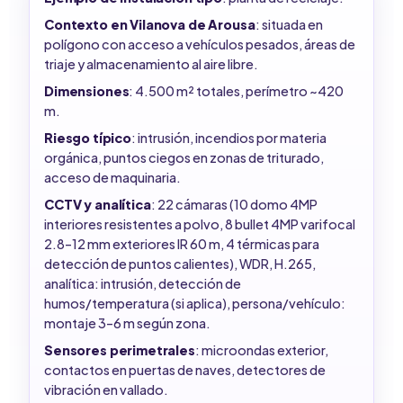
Contexto en Vilanova de Arousa
: situada en
polígono con acceso a vehículos pesados, áreas de
triaje y almacenamiento al aire libre.
Dimensiones
: 4.500 m² totales, perímetro ~420
m.
Riesgo típico
: intrusión, incendios por materia
orgánica, puntos ciegos en zonas de triturado,
acceso de maquinaria.
CCTV y analítica
: 22 cámaras (10 domo 4MP
interiores resistentes a polvo, 8 bullet 4MP varifocal
2.8–12 mm exteriores IR 60 m, 4 térmicas para
detección de puntos calientes), WDR, H.265,
analítica: intrusión, detección de
humos/temperatura (si aplica), persona/vehículo:
montaje 3–6 m según zona.
Sensores perimetrales
: microondas exterior,
contactos en puertas de naves, detectores de
vibración en vallado.