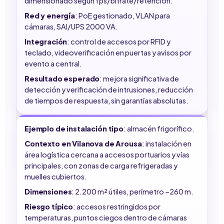
dimensionado según fps/bitrate/retención.
Red y energía
: PoE gestionado, VLAN para
cámaras, SAI/UPS 2000 VA.
Integración
: control de accesos por RFID y
teclado, videoverificación en puertas y avisos por
evento a central.
Resultado esperado
: mejora significativa de
detección y verificación de intrusiones, reducción
de tiempos de respuesta, sin garantías absolutas.
Ejemplo de instalación tipo
: almacén frigorífico.
Contexto en Vilanova de Arousa
: instalación en
área logística cercana a accesos portuarios y vías
principales, con zonas de carga refrigeradas y
muelles cubiertos.
Dimensiones
: 2.200 m² útiles, perímetro ~260 m.
Riesgo típico
: accesos restringidos por
temperaturas, puntos ciegos dentro de cámaras